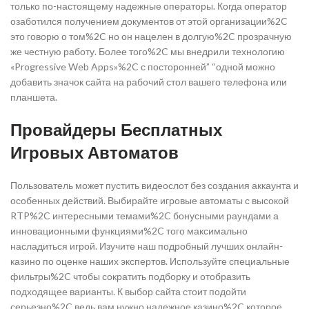
только по-настоящему надежные операторы. Когда оператор
озаботился получением документов от этой организации%2C
это говорю о том%2C но он нацелен в долгую%2C прозрачную
же честную работу. Более того%2C мы внедрили технологию
«Progressive Web Apps»%2C с посторонней” “одной можно
добавить значок сайта на рабочий стол вашего телефона или
планшета.
Провайдеры Бесплатных
Игровых Автоматов
Пользователь может пустить видеослот без создания аккаунта и
особенных действий. Выбирайте игровые автоматы с высокой
RTP%2C интересными темами%2C бонусными раундами а
инновационными функциями%2C того максимально
насладиться игрой. Изучите наш подробный лучших онлайн-
казино по оценке наших экспертов. Используйте специальные
фильтры%2C чтобы сократить подборку и отобразить
подходящее варианты. К выбор сайта стоит подойти
серьезно%2C ведь вам нужно надежное казино%2C которое