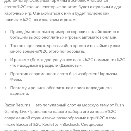
достоинству. Основные термины в основном касаются
слотов%2C только некоторые понятия будет актуальны и ддя
карточных игр. Ознакомиться с ними будет полезно как
новичкам%2C так и знавшим игрокам.
Приведём несколько примеров хороших онлайн казино с
большим выбор бесплатных игровых автоматов онлайн.
Только еще начать чрезвычайно просто и но займет у вам
много времени%2C этого попробовать.
И режиме «Демо» доступную все слоты%2C помимо тех%2C
что находимся в разделе «Джекпоты».
Прототип современного слота был изобретен Чарльзом
Феем.
Поэтому и решили облегчить вам поиск подходящего
варианта.
Razor Returns — это популярный слот на морскую тему от Push
Gaming. Live-Трансляции нашего набора игр из новым%2C
современной студии также разнообразные игры%2C в том
числе Baccarat%2C Roulette и Blackjack. Специфика
законодательства немногих стран обязывает операторов