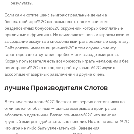
результаты.
Если сами хотите шанс выиграют реальные деньги а
бесплатной игре%2C ознакомьтесь с нашим списком
бездепозитных бонусов%2C окружении которых бесплатные
приличные и фриспины. Их начисляются новым игрокам казино
за создание аккаунта и способны выиграть реальные кварплату.
Сайт должен имеете лицензию%2C в том случае клиенту
гарантировано отсутствие проблем или выводе выигрыша.
Когда у пользователя есть возможность играть желающим и без
регистрации%2C то он оценит работу казино%2C изучить
ассортимент азартных развлечений и другие очень.
лучшие Производители Слотов
В техническом плане%2C бесплатная версия слотов никак но
отличается от обычный — шансы выигрыша и проигрыша
абсолютно идентичны. Важно понимаем%2C что шанс на
крупный выигрыш действительно невелик. Но это не значит%2C
что игра не либо быть увлекательной. Заведения