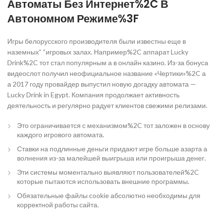
Автоматы Без Интернет%2C В
Автономном Режиме%3F
Игры белорусского производителя были известны еще в
наземных” “игровых залах. Например%2C аппарат Lucky
Drink%2C тот стал популярным а в онлайн казино. Из-за бонуса
видеослот получил неофициальное название «Чертики»%2C а
а 2017 году провайдер выпустил новую догадку автомата —
Lucky Drink in Egypt. Компания продолжает активность
деятельность и регулярно радует клиентов свежими релизами.
Это ограничивается с механизмом%2C тот заложен в основу
каждого игрового автомата.
Ставки на подлинные деньги придают игре больше азарта а
волнения из-за малейшей выигрыша или проигрыша денег.
Эти системы моментально выявляют пользователей%2C
которые пытаются использовать внешние программы.
Обязательные файлы cookie абсолютно необходимы для
корректной работы сайта.