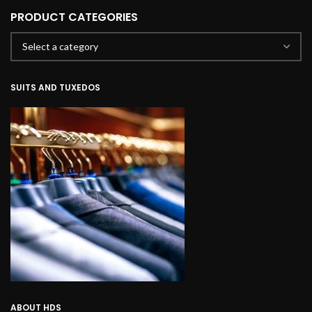
PRODUCT CATEGORIES
SUITS AND TUXEDOS
ABOUT HDS