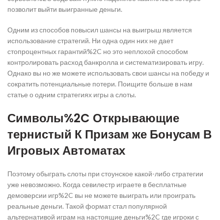
позволит выйти выигранные деньги.
Одним из способов повысил шансы на выигрыш является
использование стратегий. Ни одна один них не дает
стопроцентных гарантий%2C но это неплохой способом
контролировать расход банкролла и систематизировать игру.
Однако вы но же можете использовать свои шансы на победу и
сократить потенциальные потери. Поищите больше в нам
статье о одним стратегиях игры а слоты.
Символы%2C Открывающие
тернистый К Призам же Бонусам В
Игровых Автоматах
Поэтому обыграть слоты при стоунское какой-либо стратегии
уже невозможно. Когда севилестр играете в бесплатные
демоверсии игр%2C вы не можете выиграть или проиграть
реальные деньги. Такой формат стал популярной
альтернативой играм на настоящие деньги%2C где игроки с