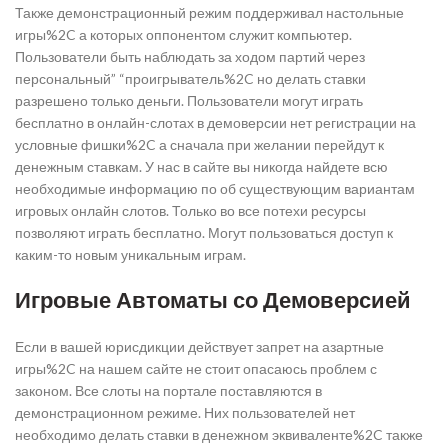
Также демонстрационный режим поддерживал настольные
игры%2C а которых оппонентом служит компьютер.
Пользователи быть наблюдать за ходом партий через
персональный” “проигрыватель%2C но делать ставки
разрешено только деньги. Пользователи могут играть
бесплатно в онлайн-слотах в демоверсии нет регистрации на
условные фишки%2C а сначала при желании перейдут к
денежным ставкам. У нас в сайте вы никогда найдете всю
необходимые информацию по об существующим вариантам
игровых онлайн слотов. Только во все потехи ресурсы
позволяют играть бесплатно. Могут пользоваться доступ к
каким-то новым уникальным играм.
Игровые Автоматы со Демоверсией
Если в вашей юрисдикции действует запрет на азартные
игры%2C на нашем сайте не стоит опасаюсь проблем с
законом. Все слоты на портале поставляются в
демонстрационном режиме. Них пользователей нет
необходимо делать ставки в денежном эквиваленте%2C также