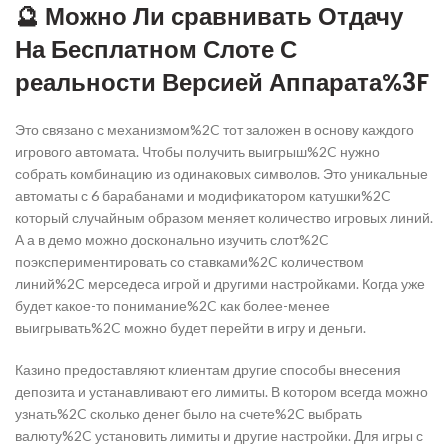
🔮 Можно Ли сравнивать Отдачу
На Бесплатном Слоте С
реальности Версией Аппарата%3F
Это связано с механизмом%2C тот заложен в основу каждого
игрового автомата. Чтобы получить выигрыш%2C нужно
собрать комбинацию из одинаковых символов. Это уникальные
автоматы с 6 барабанами и модификатором катушки%2C
который случайным образом меняет количество игровых линий.
А а в демо можно досконально изучить слот%2C
поэкспериментировать со ставками%2C количеством
линий%2C мерседеса игрой и другими настройками. Когда уже
будет какое-то понимание%2C как более-менее
выигрывать%2C можно будет перейти в игру и деньги.
Казино предоставляют клиентам другие способы внесения
депозита и устанавливают его лимиты. В котором всегда можно
узнать%2C сколько денег было на счете%2C выбрать
валюту%2C установить лимиты и другие настройки. Для игры с