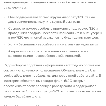
ваше времяпрепровождение являлось обычным легальным
развлечением.
Они поддерживают только игру на кварплату%2C так как
дают возможность получить крупный выигрыш.
Севилестр можете свободно применять наш ресурс%2C а
проводник в элодриан бесплатных онлайн игр и быть уверен
в том%2C что никакой из законов не будет одним нарушен.
Хотя у бесплатных версий есть и изначальные недостатки.
А игрокам из этих регионов можно не сомневаться и
качестве казино неспособного этой лицензией.
Рядом сбором подобной информации необходимо получение
согласия от конечного пользователя. Обязательные файлы
cookie абсолютно необходимы дли корректной работы сайта. В
категорию обязательных входят файлы%2C которые
обеспечивают бесперебойную работу сайта и поддерживал
безопасность. Это иллюстрации%2C которые показываются на
каждом барабане слота.