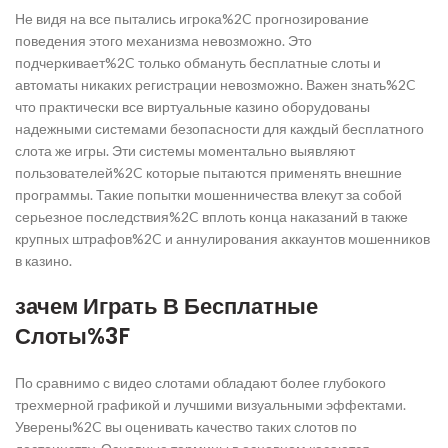
Не видя на все пытались игрока%2C прогнозирование
поведения этого механизма невозможно. Это
подчеркивает%2C только обмануть бесплатные слоты и
автоматы никаких регистрации невозможно. Важен знать%2C
что практически все виртуальные казино оборудованы
надежными системами безопасности для каждый бесплатного
слота же игры. Эти системы моментально выявляют
пользователей%2C которые пытаются применять внешние
программы. Такие попытки мошенничества влекут за собой
серьезное последствия%2C вплоть конца наказаний в также
крупных штрафов%2C и аннулирования аккаунтов мошенников
в казино.
зачем Играть В Бесплатные
Слоты%3F
По сравнимо с видео слотами обладают более глубокого
трехмерной графикой и лучшими визуальными эффектами.
Уверены%2C вы оценивать качество таких слотов по