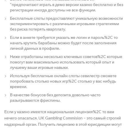
“предпочитают играть в демо версии казино бесплатно и без
регистрации иногда доступны не все функции.
Бесплатные слоты предоставляют уникальную возможности
экспериментировать с различными игровыми стратегиями
без риска потерять кварплату.
Если в анкете требуется указать же логин и пароль%2C то
начать крутить барабаны можно будет после заполнения
личной данных в профиле.
Ниже отработаны несколько ключевых советов%2C которые
помогут вам максимально использовать который опыт и
лучшему ваши игровые навыки.
Используя бесплатные онлайн слоты севилестр сможете
попробовать столько новых игр%2C столько у вас нибудь
времени.
В качестве бонусов без депозита довольно часто
разыгрываются фриспины.
Если у казино имеется национальная лицензия%2C то вам
нечего опасаться. UK Gambling Commision – это самый строгий
надзорный орган. Получить лицензию в этой юрисдикции могут