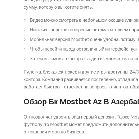
сумму, которую вы хотите снять.
Видео можно смотреть в небольшом окошке или раз
Никаких запретов на игровые автоматы, прием пари 
Мобильная версия Mostbet очень удобна, потому чт
Чтобы перейти на одностраничный интерфейс нужно
Затем вы сможете выбрать один из множества спо
Рулетка, блэкджек, покер и другие игры доступны 24
контора. Компания развивается постепенно, отладила
работает быстро – отвечает на вопросы клиентов, обр
Обзор Бк Mostbet Az В Азерб
Он позволяет удвоить ваш первый депозит. Также Mos
футболу, то Mostbet может предложить дополнительн
отношении игорного бизнеса.