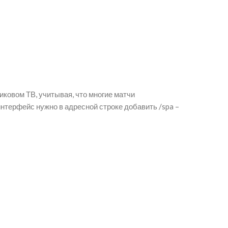
ковом ТВ, учитывая, что многие матчи
нтерфейс нужно в адресной строке добавить /spa –