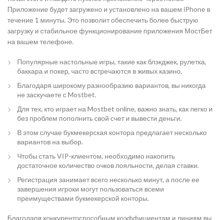
Приложение будет загружено и установлено на вашем iPhone в
течение 1 минуты. Это позволит обеспечить более быструю
загрузку и стабильное функционирование приложения МостБет
на вашем телефоне.
Популярные настольные игры, такие как блэкджек, рулетка,
баккара и покер, часто встречаются в живых казино.
Благодаря широкому разнообразию вариантов, вы никогда
не заскучаете с Mostbet.
Для тех, кто играет на Mostbet online, важно знать, как легко и
без проблем пополнить свой счет и вывести деньги.
В этом случае букмекерская контора предлагает несколько
вариантов на выбор.
Чтобы стать VIP-клиентом, необходимо накопить
достаточное количество очков лояльности, делая ставки.
Регистрация занимает всего несколько минут, а после ее
завершения игроки могут пользоваться всеми
преимуществами букмекерской конторы.
Благодаря конкурентоспособным коэффициентам и линиям вы