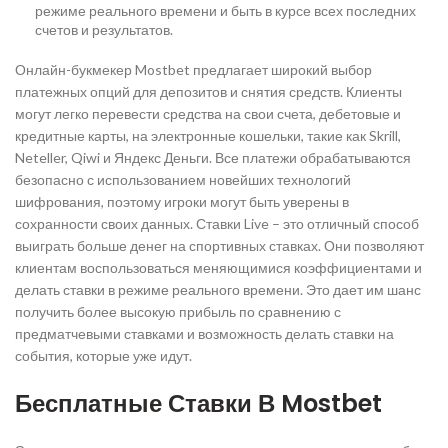
режиме реального времени и быть в курсе всех последних
счетов и результатов.
Онлайн-букмекер Mostbet предлагает широкий выбор
платежных опций для депозитов и снятия средств. Клиенты
могут легко перевести средства на свои счета, дебетовые и
кредитные карты, на электронные кошельки, такие как Skrill,
Neteller, Qiwi и Яндекс Деньги. Все платежи обрабатываются
безопасно с использованием новейших технологий
шифрования, поэтому игроки могут быть уверены в
сохранности своих данных. Ставки Live – это отличный способ
выиграть больше денег на спортивных ставках. Они позволяют
клиентам воспользоваться меняющимися коэффициентами и
делать ставки в режиме реального времени. Это дает им шанс
получить более высокую прибыль по сравнению с
предматчевыми ставками и возможность делать ставки на
события, которые уже идут.
Бесплатные Ставки В Mostbet