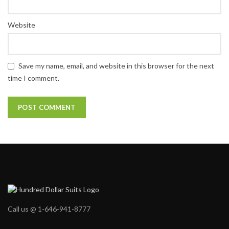
Website
Save my name, email, and website in this browser for the next
time I comment.
Call us @ 1-646-941-8777