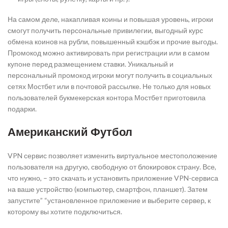
На самом деле, накапливая коины и повышая уровень, игроки
смогут получить персональные привилегии, выгодный курс
обмена коинов на рубли, повышенный кэшбэк и прочие выгоды.
Промокод можно активировать при регистрации или в самом
купоне перед размещением ставки. Уникальный и
персональный промокод игроки могут получить в социальных
сетях Мостбет или в почтовой рассылке. Не только для новых
пользователей букмекерская контора Мостбет приготовила
подарки.
Американский Футбол
VPN сервис позволяет изменить виртуальное местоположение
пользователя на другую, свободную от блокировок страну. Все,
что нужно, – это скачать и установить приложение VPN-сервиса
на ваше устройство (компьютер, смартфон, планшет). Затем
запустите” “установленное приложение и выберите сервер, к
которому вы хотите подключиться.