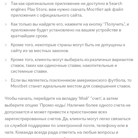
Так как оригинальное приложение не доступно в Search
engines Play Store, вам нужно скачать Мостбет apk файл
приложения с официального сайта.
Как только вы найдете его, нажмите на кнопку “Получить”, и
приложение будет установлено на вашем устройстве в
кратчайшие сроки.
Кроме того, некоторые страны могут быть не допущены к
сайту из-за местных законов.
Кроме того, клиенты могут выбирать из различных вариантов
ставок, таких как одиночные ставки, накопительные и
системные ставки.
Если вы являетесь поклонником американского футбола, то
Mostbet станет идеальным местом для совершения ставок.
Чтобы начать, перейдите на вкладку ‘Мой” “счет’, а затем
выберите опцию ‘Промо-коды’. Наличие более одного счета не
допускается и может привести к приостановке всех
зарегистрированных счетов. Да, клиенты могут легко связаться
со службой поддержки по электронной почте, телефону или в
чате. Команда всегда рада ответить на любые вопросы и