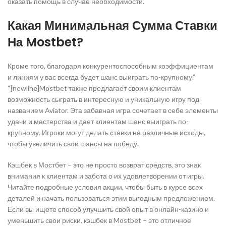
оказать помощь в случае необходимости.
Какая Минимальная Сумма Ставки
На Mostbet?
Кроме того, благодаря конкурентоспособным коэффициентам
и линиям у вас всегда будет шанс выиграть по-крупному.”
“[newline]Mostbet также предлагает своим клиентам
возможность сыграть в интересную и уникальную игру под
названием Aviator. Эта забавная игра сочетает в себе элементы
удачи и мастерства и дает клиентам шанс выиграть по-
крупному. Игроки могут делать ставки на различные исходы,
чтобы увеличить свои шансы на победу.
Кэшбек в Мостбет – это не просто возврат средств, это знак
внимания к клиентам и забота о их удовлетворении от игры.
Читайте подробные условия акции, чтобы быть в курсе всех
деталей и начать пользоваться этим выгодным предложением.
Если вы ищете способ улучшить свой опыт в онлайн-казино и
уменьшить свои риски, кэшбек в Mostbet – это отличное