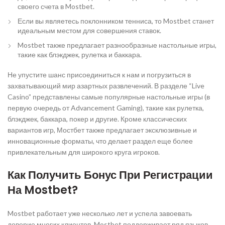
своего счета в Mostbet.
Если вы являетесь поклонником тенниса, то Mostbet станет
идеальным местом для совершения ставок.
Mostbet также предлагает разнообразные настольные игры,
такие как блэкджек, рулетка и баккара.
Не упустите шанс присоединиться к нам и погрузиться в
захватывающий мир азартных развлечений. В разделе “Live
Casino” представлены самые популярные настольные игры (в
первую очередь от Advancement Gaming), такие как рулетка,
блэкджек, баккара, покер и другие. Кроме классических
вариантов игр, Мостбет также предлагает эксклюзивные и
инновационные форматы, что делает раздел еще более
привлекательным для широкого круга игроков.
Как Получить Бонус При Регистрации
На Mostbet?
Mostbet работает уже несколько лет и успела завоевать
доверие многих клиентов. Mostbet поддерживает ряд языков,