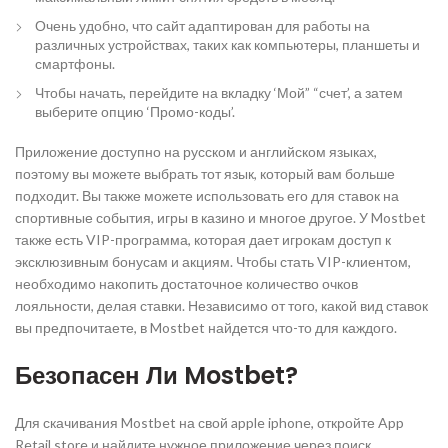
Очень удобно, что сайт адаптирован для работы на
различных устройствах, таких как компьютеры, планшеты и
смартфоны.
Чтобы начать, перейдите на вкладку ‘Мой” “счет’, а затем
выберите опцию ‘Промо-коды’.
Приложение доступно на русском и английском языках,
поэтому вы можете выбрать тот язык, который вам больше
подходит. Вы также можете использовать его для ставок на
спортивные события, игры в казино и многое другое. У Mostbet
также есть VIP-программа, которая дает игрокам доступ к
эксклюзивным бонусам и акциям. Чтобы стать VIP-клиентом,
необходимо накопить достаточное количество очков
лояльности, делая ставки. Независимо от того, какой вид ставок
вы предпочитаете, в Mostbet найдется что-то для каждого.
Безопасен Ли Mostbet?
Для скачивания Mostbet на свой apple iphone, откройте App
Retail store и найдите нужное приложение через поиск.