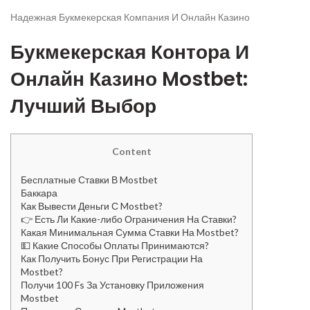
Надежная Букмекерская Компания И Онлайн Казино
Букмекерская Контора И
Онлайн Казино Mostbet:
Лучший Выбор
Content
Бесплатные Ставки В Mostbet
Баккара
Как Вывести Деньги С Mostbet?
👉 Есть Ли Какие-либо Ограничения На Ставки?
Какая Минимальная Сумма Ставки На Mostbet?
💵 Какие Способы Оплаты Принимаются?
Как Получить Бонус При Регистрации На
Mostbet?
Получи 100 Fs За Установку Приложения
Mostbet