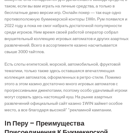
таком, если вы вам играть на личные средства, а только в
бесплатные демо версии игр. Онлайн покер ― так еще одно
противоположную букмекерской конторы 1Win. Рум появился и
2022 году а пока не смог набрать достаточной популярности
среди игроков. Ним время своей работой оператор собрал
внушительный коллекцию игровых автоматов и других азартных
развлечений. Всего в ассортименте казино насчитывается
свыше 3000 тайтлов.
Есть слоты египетской, морской, автомобильной, фруктовой
тематики, только также здесь оставшаяся впечатляющая
коллекция автоматов, оформленных в ретро-стиле. Помимо
этого а этом казино достаточно много игровых автоматов с
прогрессивными джекпотами, поэтому особо удачливый игроки
могут сорвать здесь настоящий куш. На рынке азартных
развлечений официальный сайт казино 1WIN займет особое
место, а все благодаря высокой” “рекламной кампании.
In Перу – Преимущества
Присоединения К Букмекерской