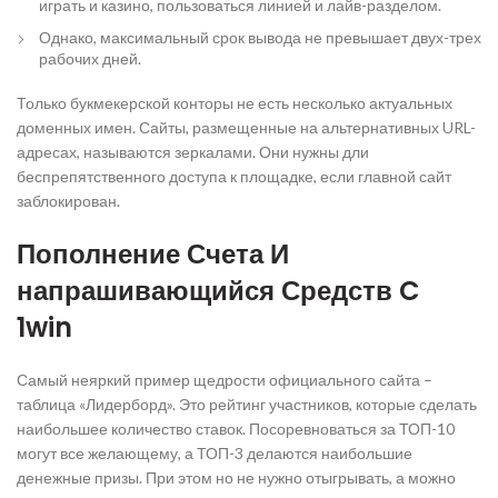
играть и казино, пользоваться линией и лайв-разделом.
Однако, максимальный срок вывода не превышает двух-трех
рабочих дней.
Только букмекерской конторы не есть несколько актуальных
доменных имен. Сайты, размещенные на альтернативных URL-
адресах, называются зеркалами. Они нужны дли
беспрепятственного доступа к площадке, если главной сайт
заблокирован.
Пополнение Счета И
напрашивающийся Средств C
1win
Самый неяркий пример щедрости официального сайта –
таблица «Лидерборд». Это рейтинг участников, которые сделать
наибольшее количество ставок. Посоревноваться за ТОП-10
могут все желающему, а ТОП-3 делаются наибольшие
денежные призы. При этом но не нужно отыгрывать, а можно