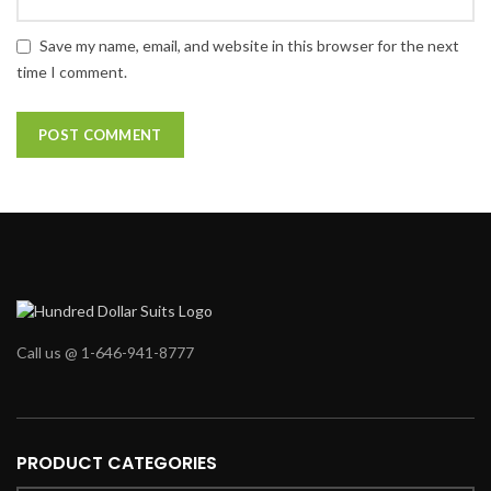
Save my name, email, and website in this browser for the next
time I comment.
Call us @ 1-646-941-8777
PRODUCT CATEGORIES