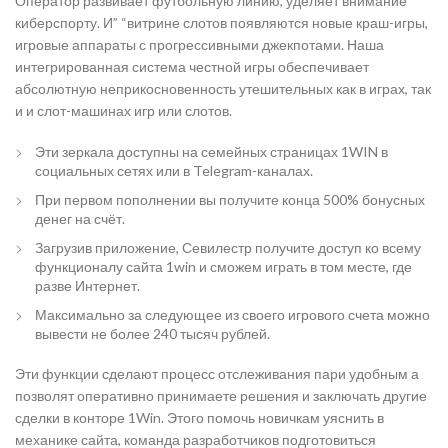
Оператор развивает футбольную линию, уделяет внимание
киберспорту. И” “витрине слотов появляются новые краш-игры,
игровые аппараты с прогрессивными джекпотами. Наша
интегрированная система честной игры обеспечивает
абсолютную неприкосновенность утешительных как в играх, так
и и слот-машинах игр или слотов.
Эти зеркала доступны на семейных страницах 1WIN в
социальных сетях или в Telegram-каналах.
При первом пополнении вы получите конца 500% бонусных
денег на счёт.
Загрузив приложение, Севилестр получите доступ ко всему
функционалу сайта 1win и сможем играть в том месте, где
разве Интернет.
Максимально за следующее из своего игрового счета можно
вывести не более 240 тысяч рублей.
Эти функции сделают процесс отслеживания пари удобным а
позволят оперативно принимаете решения и заключать другие
сделки в конторе 1Win. Этого помочь новичкам уяснить в
механике сайта, команда разработчиков подготовиться