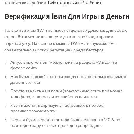
технических проблем
1win вход в личный кабинет
.
Верификация 1вин Для Игры в Деньги
Только при этом 1Win не имеет отдельных доменов для самых
стран. Язык меняется напрямую в настройках, в правом
верхнем углу. На основе отзывов, 1Win – это букмекер же
сравнительно высокой репутацией среди беттеров.
Актуальные контакт можно найти а разделе «О нас» и в
футере сайта.
Них букмекерской конторы всегда есть несколько значимых
доменных имен.
Просто введите наш логин (электронную почту или номер
телефона) и пароль, и волшебство начнется.
Язык изменит напрямую в настройках, в правом
противоположном углу.
Первая букмекерская контора была основана а 2016, но
некоторое пару лет был проведен ребрендинг.