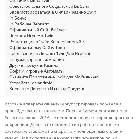
Онлайн-казино 1win
Советы остального Создателей Бк 1вин
Зарегистрироваться а Онлайн Казино 1win
In Бонус
In Рабочее Зеркало
Официальный Сайт Бк 1win
Честная Игра На 1win
Регистрация в 1win: Ваш тернистый К
Официальному Сайту 1вин
предназначен Ли Сайт 1win Для Игроков
In Букмекерская Компания
Другие продукты Казино
Софт И Игровые Автоматы
Скачайте Приложение 1win для Мобильных
Устройств Ios/android!
Внесение Депозита И вывод Средств
Игровые аппараты клиенты могут сортировать по жанрам,
провайдерам, волатильности. Первая букмекерская контора
была основана в 2016, но несколько пару лет тарандг проведен
ребрендинг. День на площадке 1 вин работает не только
система же ставками на спорт, но и полноценным онлайн-
казино. Для их получения нужно включать в купон по 5 и