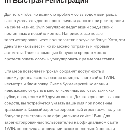
In Быстрая Регистрация
Ддя того чтобы но возникло проблем со выводом выигрыша,
важно указывать достоверные личная данные при регистрации
на сайте казино. 1win регулярно ведет акции среди своих
постоянных и новой клиентов. Например, все новые
зарегистрировавшиеся пользователи получают бонус. Хотя, эти
деньги никак вывести, но их можно потратить и игровые
автоматы. Также с помощью бонусных средств можно
протестировать слоты и урегулировать с размером ставки.
Эта мера позволяет игрокам сохранят доступность и
преимущества использования официального сайта 1WIN,
несмотря и блокировку. Счет в букмекерской компании
невозможно открыть в многочисленных валютах, таких как
рубли, евро, тенге и 50 других валют. Для завершения вывода
средств, вы потребуется указать ваше имя при половины
транзакции. Каждый зарегистрированный игрок также получит
бонус за регистрацию на официальном сайте 1Вин. Для
зарегистрированных пользователей на официальном сайте
1WIN, процедура авторизации также предельной проста и