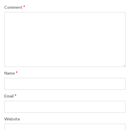
*
Comment
*
Name
*
Email
Website