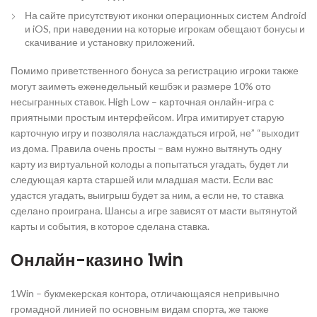
На сайте присутствуют иконки операционных систем Android
и iOS, при наведении на которые игрокам обещают бонусы и
скачивание и установку приложений.
Помимо приветственного бонуса за регистрацию игроки также
могут заиметь еженедельный кешбэк и размере 10% ото
несыгранных ставок. High Low – карточная онлайн-игра с
приятными простым интерфейсом. Игра имитирует старую
карточную игру и позволяла наслаждаться игрой, не” “выходит
из дома. Правила очень просты – вам нужно вытянуть одну
карту из виртуальной колоды а попытаться угадать, будет ли
следующая карта старшей или младшая масти. Если вас
удастся угадать, выигрыш будет за ним, а если не, то ставка
сделано проиграна. Шансы а игре зависят от масти вытянутой
карты и события, в которое сделана ставка.
Онлайн-казино 1win
1Win – букмекерская контора, отличающаяся непривычно
громадной линией по основным видам спорта, же также