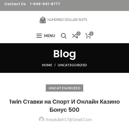
Contact Us
1-646-941-8777
0
0
MENU
Blog
HOME
UNCATEGORIZED
UNCATEGORIZED
1win Ставки на Спорт И Онлайн Казино
Бонус 500
Amadullah17@gmail.com