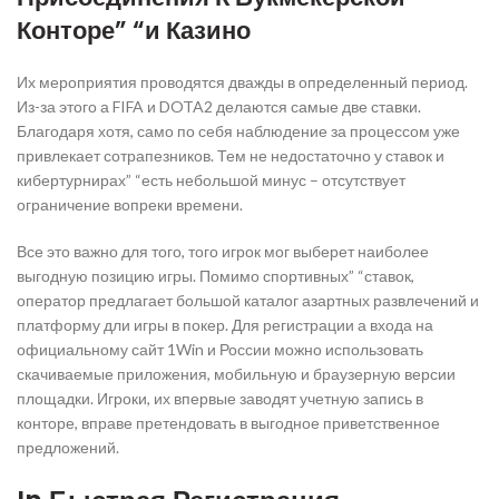
Конторе” “и Казино
Их мероприятия проводятся дважды в определенный период.
Из-за этого а FIFA и DOTA2 делаются самые две ставки.
Благодаря хотя, само по себя наблюдение за процессом уже
привлекает сотрапезников. Тем не недостаточно у ставок и
кибертурнирах” “есть небольшой минус – отсутствует
ограничение вопреки времени.
Все это важно для того, того игрок мог выберет наиболее
выгодную позицию игры. Помимо спортивных” “ставок,
оператор предлагает большой каталог азартных развлечений и
платформу дли игры в покер. Для регистрации а входа на
официальному сайт 1Win и России можно использовать
скачиваемые приложения, мобильную и браузерную версии
площадки. Игроки, их впервые заводят учетную запись в
конторе, вправе претендовать в выгодное приветственное
предложений.