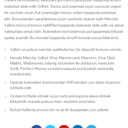
məlumat əldə edin 1xBet. Sonra, pul çıxarmaq üçün ozuvuze uygun
bir yontem seçin.Pul çıxarmağın bütün yolları haqqında melumat
alin. Bonuslardan yararlanmaq üçün saytimizi ziyarət edin Mərclər
1xBet,mövcud bonus təklifləri haqqında məlumat əldə edin və əlavə
təlimatlara əməl edin. Bukmeker kontorlarında pul qazanmaq kifayət
qədər asandir. Bu məsələ haqqında ətraflı burada oxuya bilərsiniz.
1xBet az pulsuz mərclər şəklində heç bir depozit bonusu vermir.
Hesabı Mərclər 1xBet Visa, Mastercard, Maestro, Visa Qiwi
Wallet, Webmoney ödəniş sistemləri ile doldurun, həmçinin
Scrill, Perfect Money və kriptovalyuta pul kisələri vasitəsilə
mümkündür.
Hazırda bukmeker kontorundan 400 mindən çox daimi ziyarətçi
istifadə edir.
Ondan istifadə etmək üçün nəticəni kupona əlavə etmək
kifayətdir, burada pulsuz mərc seçimini seçirsiniz.
Bütün hallarda proses bir və ya iki dəqiqədən çox çəkmir.