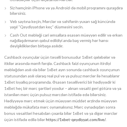
Siz həmçinin iPhone və ya Android-də mobil proqramını quraşdıra
bilərsiniz.
Veb saytına keçin, Mərclər və səhifənin yuxarı sağ küncündə
yaşıl “Qeydiyyatdan keç” düyməsini secin.
Cash Out məbləği cari əmsallara əsasən müəyyən edilir və erkən
nağdlaşdırmanın qəbul edildiyi anda baş vermiş hər hansı
dəyişikliklərdən birbaşa asılıdır.
Cashback oyunçular üçün təsəlli bonusudur 1xBet qələbələr və
itkilər arasında mənfi fərqlə. Cashback faizi oyunçunun itirdiyi
məbləğdən asılı ola bilər 1xBet ayın sonunda cashback oyunçunun
statusundan asılı olaraq real pul və ya pulsuz mərclər ilə hesablanır
1xBet loyallıq proqramında. Əsasən təsəlliverici bir hədiyyədir ki
1xBet heç bir mərc şərtləri yoxdur – alınan vəsaiti geri götürə və ya
istənilən mərc üçün pulsuz mərcdən istifadə edə bilərsiniz.
Hədiyyəyə mərc etmək üçün müəyyən müddət ərzində müəyyən
məbləğdə mükafata mərc oynamalısınız. Mərc oynadıqdan sonra
bonus vəsaitləri hesabdan çıxarıla bilər 1xBet və ya digər mərclər
üçün istifadə edilə bilər
https://1xbet-qeydiyyat.com/live/
.