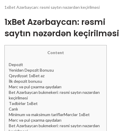
1xBet Azərbaycan: rəsmi saytın nəzərdən keçirilməsi
1xBet Azərbaycan: rəsmi
saytın nəzərdən keçirilməsi
Content
Depozit
Yenidən Depozit Bonusu
Qeydiyyat 1xBet az
İlk depozit bonusu
Mərc və pul çıxarma qaydaları
Bet Azərbaycan bukmekeri: rəsmi saytın nəzərdən
keçirilməsi
Tədbirlər 1xBet
Canlı
Minimum və maksimum tariflərMərclər 1xBet
Mərc və pul çıxarma qaydaları
Bet Azərbaycan bukmekeri: rəsmi saytın nəzərdən