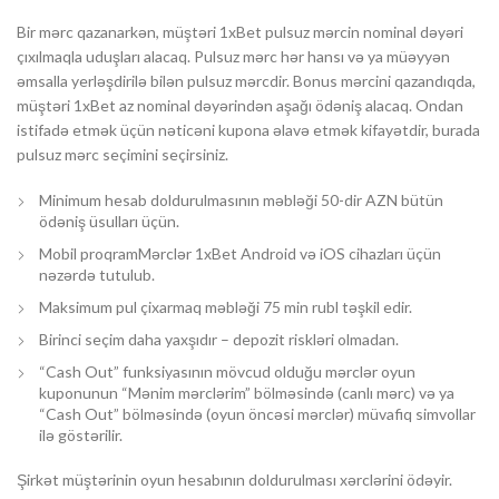
Bir mərc qazanarkən, müştəri 1xBet pulsuz mərcin nominal dəyəri
çıxılmaqla uduşları alacaq. Pulsuz mərc hər hansı və ya müəyyən
əmsalla yerləşdirilə bilən pulsuz mərcdir. Bonus mərcini qazandıqda,
müştəri 1xBet az nominal dəyərindən aşağı ödəniş alacaq. Ondan
istifadə etmək üçün nəticəni kupona əlavə etmək kifayətdir, burada
pulsuz mərc seçimini seçirsiniz.
Minimum hesab doldurulmasının məbləği 50-dir AZN bütün
ödəniş üsulları üçün.
Mobil proqramMərclər 1xBet Android və iOS cihazları üçün
nəzərdə tutulub.
Maksimum pul çixarmaq məbləği 75 min rubl təşkil edir.
Birinci seçim daha yaxşıdır – depozit riskləri olmadan.
“Cash Out” funksiyasının mövcud olduğu mərclər oyun
kuponunun “Mənim mərclərim” bölməsində (canlı mərc) və ya
“Cash Out” bölməsində (oyun öncəsi mərclər) müvafiq simvollar
ilə göstərilir.
Şirkət müştərinin oyun hesabının doldurulması xərclərini ödəyir.