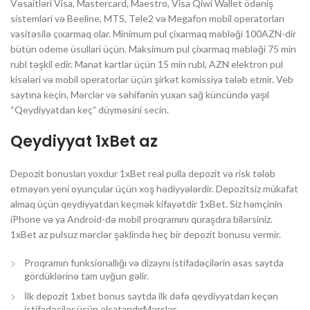
Vəsaitləri Visa, Mastercard, Maestro, Visa Qiwi Wallet ödəniş
sistemləri və Beeline, MTS, Tele2 və Megafon mobil operatorları
vasitəsilə çıxarmaq olar. Minimum pul çixarmaq məbləği 100AZN-dir
bütün odeme üsullari üçün. Maksimum pul çixarmaq məbləği 75 min
rubl təşkil edir. Manat kartlar üçün 15 min rubl, AZN elektron pul
kisələri və mobil operatorlar üçün şirkət komissiya tələb etmir. Veb
saytına keçin, Mərclər və səhifənin yuxarı sağ küncündə yaşıl
“Qeydiyyatdan keç” düyməsini secin.
Qeydiyyat 1xBet az
Depozit bonusları yoxdur 1xBet real pulla depozit və risk tələb
etməyən yeni oyunçular üçün xoş hədiyyələrdir. Depozitsiz mükafat
almaq üçün qeydiyyatdan keçmək kifayətdir 1xBet. Siz həmçinin
iPhone və ya Android-də mobil proqramını quraşdıra bilərsiniz.
1xBet az pulsuz mərclər şəklində heç bir depozit bonusu vermir.
Proqramın funksionallığı və dizaynı istifadəçilərin əsas saytda
gördüklərinə tam uyğun gəlir.
İlk depozit 1xbet bonus saytda ilk dəfə qeydiyyatdan keçən
istifadəçilər üçün əlçatandırMərclər.