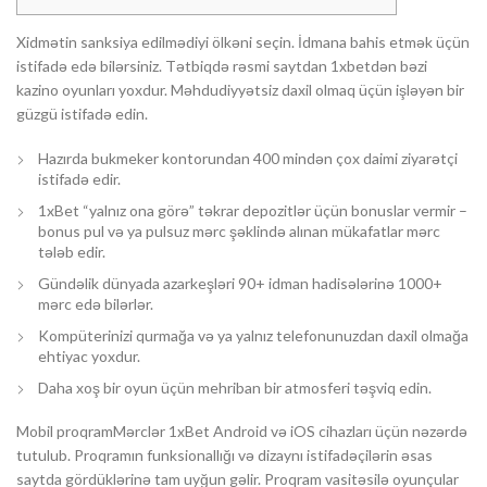
Xidmətin sanksiya edilmədiyi ölkəni seçin. İdmana bahis etmək üçün
istifadə edə bilərsiniz. Tətbiqdə rəsmi saytdan 1xbetdən bəzi
kazino oyunları yoxdur. Məhdudiyyətsiz daxil olmaq üçün işləyən bir
güzgü istifadə edin.
Hazırda bukmeker kontorundan 400 mindən çox daimi ziyarətçi
istifadə edir.
1xBet “yalnız ona görə” təkrar depozitlər üçün bonuslar vermir –
bonus pul və ya pulsuz mərc şəklində alınan mükafatlar mərc
tələb edir.
Gündəlik dünyada azarkeşləri 90+ idman hadisələrinə 1000+
mərc edə bilərlər.
Kompüterinizi qurmağa və ya yalnız telefonunuzdan daxil olmağa
ehtiyac yoxdur.
Daha xoş bir oyun üçün mehriban bir atmosferi təşviq edin.
Mobil proqramMərclər 1xBet Android və iOS cihazları üçün nəzərdə
tutulub. Proqramın funksionallığı və dizaynı istifadəçilərin əsas
saytda gördüklərinə tam uyğun gəlir. Proqram vasitəsilə oyunçular