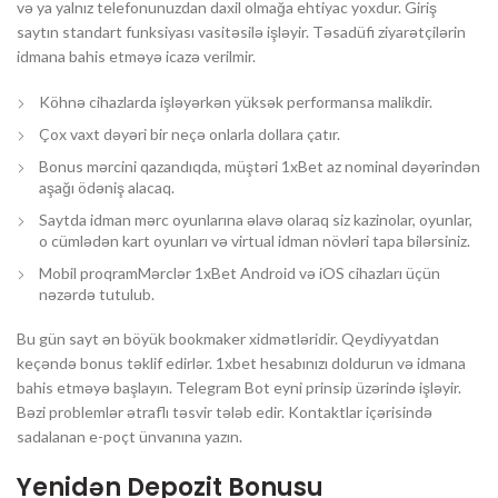
və ya yalnız telefonunuzdan daxil olmağa ehtiyac yoxdur. Giriş
saytın standart funksiyası vasitəsilə işləyir. Təsadüfi ziyarətçilərin
idmana bahis etməyə icazə verilmir.
Köhnə cihazlarda işləyərkən yüksək performansa malikdir.
Çox vaxt dəyəri bir neçə onlarla dollara çatır.
Bonus mərcini qazandıqda, müştəri 1xBet az nominal dəyərindən
aşağı ödəniş alacaq.
Saytda idman mərc oyunlarına əlavə olaraq siz kazinolar, oyunlar,
o cümlədən kart oyunları və virtual idman növləri tapa bilərsiniz.
Mobil proqramMərclər 1xBet Android və iOS cihazları üçün
nəzərdə tutulub.
Bu gün sayt ən böyük bookmaker xidmətləridir. Qeydiyyatdan
keçəndə bonus təklif edirlər. 1xbet hesabınızı doldurun və idmana
bahis etməyə başlayın. Telegram Bot eyni prinsip üzərində işləyir.
Bəzi problemlər ətraflı təsvir tələb edir. Kontaktlar içərisində
sadalanan e-poçt ünvanına yazın.
Yenidən Depozit Bonusu