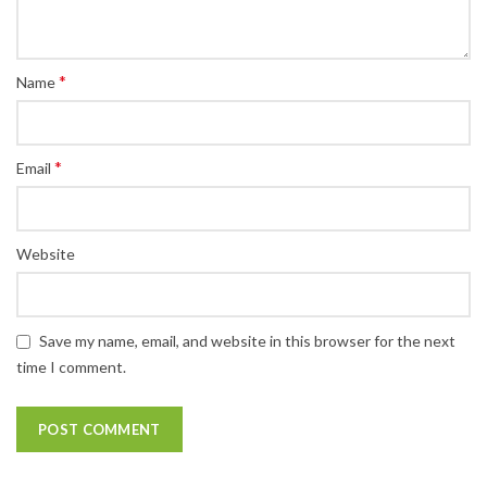
*
Name
*
Email
Website
Save my name, email, and website in this browser for the next
time I comment.