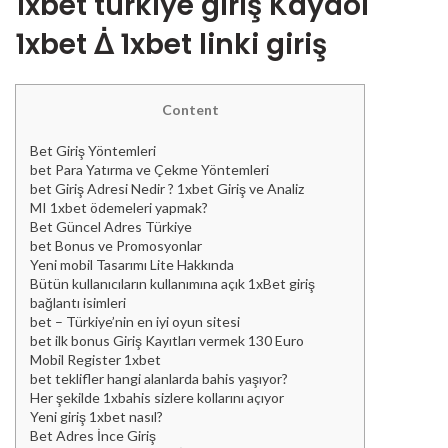
1xbet türkiye giriş Kaydol
1xbet ᐄ 1xbet linki giriş
Content
Bet Giriş Yöntemleri
bet Para Yatırma ve Çekme Yöntemleri
bet Giriş Adresi Nedir ? 1xbet Giriş ve Analiz
MI 1xbet ödemeleri yapmak?
Bet Güncel Adres Türkiye
bet Bonus ve Promosyonlar
Yeni mobil Tasarımı Lite Hakkında
Bütün kullanıcıların kullanımına açık 1xBet giriş
bağlantı isimleri
bet – Türkiye’nin en iyi oyun sitesi
bet ilk bonus Giriş Kayıtları vermek 130 Euro
Mobil Register 1xbet
bet teklifler hangi alanlarda bahis yaşıyor?
Her şekilde 1xbahis sizlere kollarını açıyor
Yeni giriş 1xbet nasıl?
Bet Adres İnce Giriş