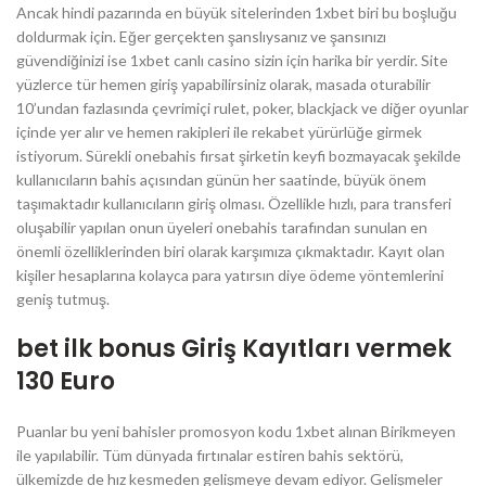
Ancak hindi pazarında en büyük sitelerinden 1xbet biri bu boşluğu
doldurmak için. Eğer gerçekten şanslıysanız ve şansınızı
güvendiğinizi ise 1xbet canlı casino sizin için harika bir yerdir. Site
yüzlerce tür hemen giriş yapabilirsiniz olarak, masada oturabilir
10’undan fazlasında çevrimiçi rulet, poker, blackjack ve diğer oyunlar
içinde yer alır ve hemen rakipleri ile rekabet yürürlüğe girmek
istiyorum. Sürekli onebahis fırsat şirketin keyfi bozmayacak şekilde
kullanıcıların bahis açısından günün her saatinde, büyük önem
taşımaktadır kullanıcıların giriş olması. Özellikle hızlı, para transferi
oluşabilir yapılan onun üyeleri onebahis tarafından sunulan en
önemli özelliklerinden biri olarak karşımıza çıkmaktadır. Kayıt olan
kişiler hesaplarına kolayca para yatırsın diye ödeme yöntemlerini
geniş tutmuş.
bet ilk bonus Giriş Kayıtları vermek
130 Euro
Puanlar bu yeni bahisler promosyon kodu 1xbet alınan Birikmeyen
ile yapılabilir. Tüm dünyada fırtınalar estiren bahis sektörü,
ülkemizde de hız kesmeden gelişmeye devam ediyor. Gelişmeler