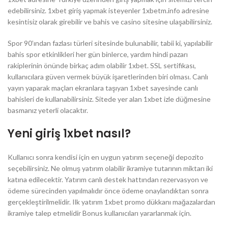
edebilirsiniz. 1xbet giriş yapmak isteyenler 1xbetm.info adresine
kesintisiz olarak girebilir ve bahis ve casino sitesine ulaşabilirsiniz.
Spor 90’ından fazlası türleri sitesinde bulunabilir, tabii ki, yapılabilir
bahis spor etkinlikleri her gün binlerce, yardım hindi pazarı
rakiplerinin önünde birkaç adım olabilir 1xbet. SSL sertifikası,
kullanıcılara güven vermek büyük işaretlerinden biri olması. Canlı
yayın yaparak maçları ekranlara taşıyan 1xbet sayesinde canlı
bahisleri de kullanabilirsiniz. Sitede yer alan 1xbet izle düğmesine
basmanız yeterli olacaktır.
Yeni giriş 1xbet nasıl?
Kullanıcı sonra kendisi için en uygun yatırım seçeneği depozito
seçebilirsiniz. Ne olmuş yatırım olabilir ikramiye tutarının miktarı iki
katına edilecektir. Yatırım canlı destek hattından rezervasyon ve
ödeme sürecinden yapılmalıdır önce ödeme onaylandıktan sonra
gerçekleştirilmelidir. Ilk yatırım 1xbet promo dükkanı mağazalardan
ikramiye talep etmelidir Bonus kullanıcıları yararlanmak için.