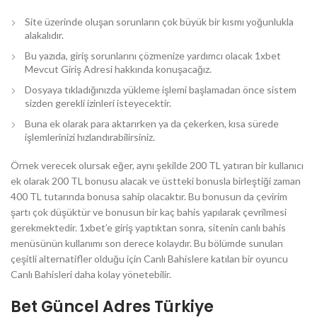
Site üzerinde oluşan sorunların çok büyük bir kısmı yoğunlukla
alakalıdır.
Bu yazıda, giriş sorunlarını çözmenize yardımcı olacak 1xbet
Mevcut Giriş Adresi hakkında konuşacağız.
Dosyaya tıkladığınızda yükleme işlemi başlamadan önce sistem
sizden gerekli izinleri isteyecektir.
Buna ek olarak para aktarırken ya da çekerken, kısa sürede
işlemlerinizi hızlandırabilirsiniz.
Örnek verecek olursak eğer, aynı şekilde 200 TL yatıran bir kullanıcı
ek olarak 200 TL bonusu alacak ve üstteki bonusla birleştiği zaman
400 TL tutarında bonusa sahip olacaktır. Bu bonusun da çevirim
şartı çok düşüktür ve bonusun bir kaç bahis yapılarak çevrilmesi
gerekmektedir. 1xbet’e giriş yaptıktan sonra, sitenin canlı bahis
menüsünün kullanımı son derece kolaydır. Bu bölümde sunulan
çeşitli alternatifler olduğu için Canlı Bahislere katılan bir oyuncu
Canlı Bahisleri daha kolay yönetebilir.
Bet Güncel Adres Türkiye