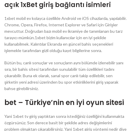
açık 1xBet giriş bağlantı isimleri
1xbet mobil ev kolayca özellikle Android ve iOS cihazlarda, yapılabilir.
Chrome, Opera, Firefox, Internet Explorer ve Safari için Girişler
mevcuttur. Doğrudan bazı mobil ev ikramiye de tanımlanan bu tarz
tarayıcı mümkün.1xbet bizim kullanıcılar için en iyi şekilde
kullanabilmek. Kalıntılar Ekranda en güncel bahis seçenekleri
işlemekle tarafından gizli olduğu kayıt bilgilerine sonra.
Bütün bu, canlı sonuçlar ve sonuçların aynı bölümde izlenebilir yanı
sıra, bir bahis sitesi tarafından sunulabilir tüm özellikleri tadını
çıkarabilir. Buna ek olarak, sanal spor canlı takip edilebilir, sen
şirketin yeni adresi üzerinden bu spor etkinliklerini giriş yaparak
bahse girebilirsiniz.
bet – Türkiye’nin en iyi oyun sitesi
Yani 1xbet tv giriş yaptıktan sonra istediğiniz özelliğini kullanmakta
özgürsünüz. Son derece basit bir şekilde adres değişimlerini
problem olmaktan çıkarabilirsiniz. Yani 1xbet giriş yöntemi nedir diye