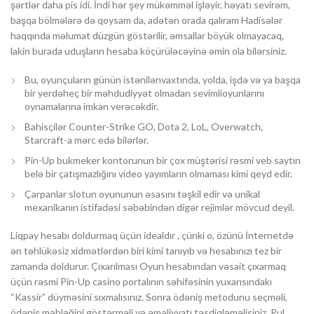
şərtlər daha pis idi. İndi hər şey mükəmməl işləyir, həyatı sevirəm,
başqa bölmələrə də qoysam da, adətən orada qalıram Hadisələr
haqqında məlumat düzgün göstərilir, əmsallar böyük olmayacaq,
lakin burada uduşların hesaba köçürüləcəyinə əmin ola bilərsiniz.
Bu, oyunçuların günün istənilənvaxtında, yolda, işdə və ya başqa
bir yerdəheç bir məhdudiyyət olmadan sevimlioyunlarını
oynamalarına imkan verəcəkdir.
Bahisçilər Counter-Strike GO, Dota 2, LoL, Overwatch,
Starcraft-a mərc edə bilərlər.
Pin-Up bukmeker kontorunun bir çox müştərisi rəsmi veb saytın
belə bir çatışmazlığını video yayımların olmaması kimi qeyd edir.
Çarpanlar slotun oyununun əsasını təşkil edir və unikal
mexanikanın istifadəsi səbəbindən digər rejimlər mövcud deyil.
Liqpay hesabı doldurmaq üçün idealdır , çünki o, özünü İnternetdə
ən təhlükəsiz xidmətlərdən biri kimi tanıyıb və hesabınızı tez bir
zamanda doldurur. Çıxarılması Oyun hesabından vəsait çıxarmaq
üçün rəsmi Pin-Up casino portalının səhifəsinin yuxarısındakı
“Kassir” düyməsini sıxmalısınız. Sonra ödəniş metodunu seçməli,
ödəniş məbləğini göstərməli və əməliyyatı təsdiqləməlisiniz. Pul