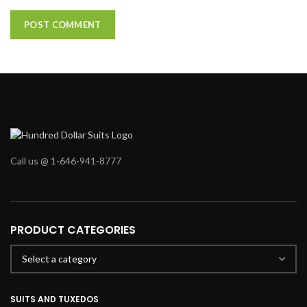
Call us @ 1-646-941-8777
PRODUCT CATEGORIES
SUITS AND TUXEDOS