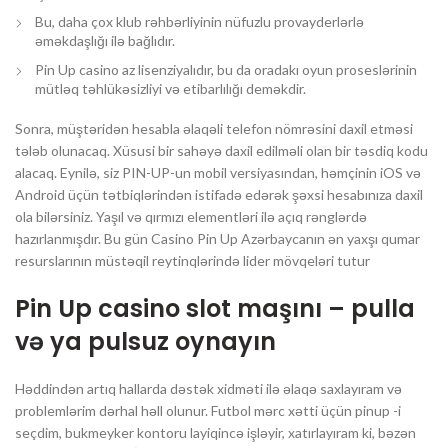
Bu, daha çox klub rəhbərliyinin nüfuzlu provayderlərlə
əməkdaşlığı ilə bağlıdır.
Pin Up casino az lisenziyalıdır, bu da oradakı oyun proseslərinin
mütləq təhlükəsizliyi və etibarlılığı deməkdir.
Sonra, müştəridən hesabla əlaqəli telefon nömrəsini daxil etməsi
tələb olunacaq. Xüsusi bir sahəyə daxil edilməli olan bir təsdiq kodu
alacaq. Eynilə, siz PIN-UP-un mobil versiyasından, həmçinin iOS və
Android üçün tətbiqlərindən istifadə edərək şəxsi hesabınıza daxil
ola bilərsiniz. Yaşıl və qırmızı elementləri ilə açıq rənglərdə
hazırlanmışdır. Bu gün Casino Pin Up Azərbaycanın ən yaxşı qumar
resurslarının müstəqil reytinqlərində lider mövqeləri tutur
Pin Up casino slot maşını – pulla
və ya pulsuz oynayın
Həddindən artıq hallarda dəstək xidməti ilə əlaqə saxlayıram və
problemlərim dərhal həll olunur. Futbol mərc xətti üçün pinup -i
seçdim, bukmeyker kontoru layiqincə işləyir, xatırlayıram ki, bəzən