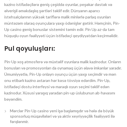
kazino istifadəçilərə geniş çeşiddə oyunlar, peşəkar dəstək və
əlverişli əməkdaşlıq şərtləri təklif edir. Dünyanın aparıcı
istehsalçılarının yüksək tariflərə malik minlərlə parlaq oyunları
müntəzəm olaraq oyunçulara yaxşı ödənişlər gətirir. Həmçinin, Pin-
Up casino geniş bonuslar sistemini təmin edir. Pin Up az-da tam
hüquqlu oyun fəaliyyəti üçün istifadəçi qeydiyyatdan keçirməlidir.
Pul qoyuluşları:
Pin-Up xoş atmosferə və müxtəlif oyunlara malik kazinodur. Onların
bonusları və promosyonları da oynamaq üçün əlavə imkanlar yaradır.
Ümumiyyətlə, Pin-Up onlayn oyunçu üçün yaxşı seçimdir və mən
onu etibarlı kazino axtaran hər kəsə tövsiyə edərdim. Pin-Up,
istifadəçi dostu interfeysi və maraqlı oyun seçimi təklif edən
kazinodur. Xüsusi yaraşıq yaradan pin-up üslubunun ab-havasını
bəyəndim.
Mərclər Pin-Up casino yeni işə başlamışdır və hələ də böyük
sponsorluq müqavilələri və ya aktiv xeyriyyəçilik fəaliyyəti ilə
fərqlənmir.