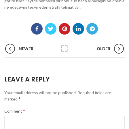
gətirə bilər. Saytda hər hansı bir bonusun necə alınacağını və onunla
nə edəcəyini təsvir edən ətraflı təlimat var.
NEWER
OLDER
LEAVE A REPLY
Your email address will not be published.
Required fields are
*
marked
*
Comment