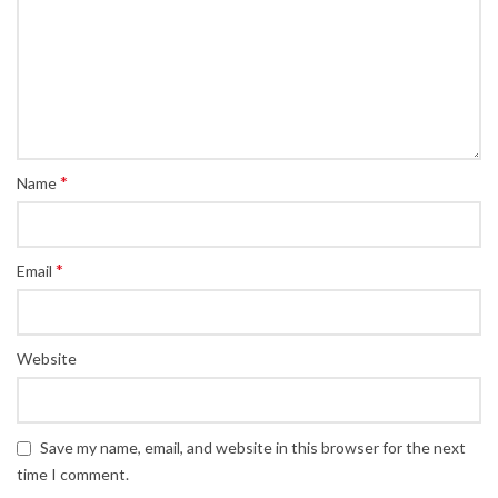
*
Name
*
Email
Website
Save my name, email, and website in this browser for the next
time I comment.