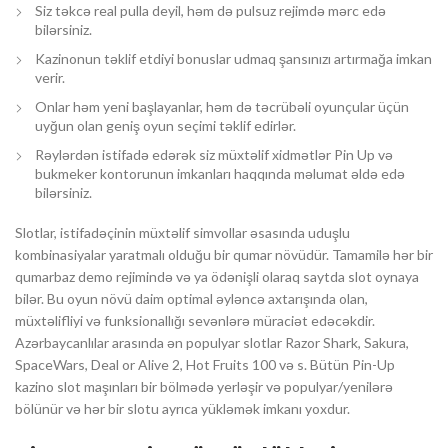
Siz təkcə real pulla deyil, həm də pulsuz rejimdə mərc edə
bilərsiniz.
Kazinonun təklif etdiyi bonuslar udmaq şansınızı artırmağa imkan
verir.
Onlar həm yeni başlayanlar, həm də təcrübəli oyunçular üçün
uyğun olan geniş oyun seçimi təklif edirlər.
Rəylərdən istifadə edərək siz müxtəlif xidmətlər Pin Up və
bukmeker kontorunun imkanları haqqında məlumat əldə edə
bilərsiniz.
Slotlar, istifadəçinin müxtəlif simvollar əsasında uduşlu
kombinasiyalar yaratmalı olduğu bir qumar növüdür. Tamamilə hər bir
qumarbaz demo rejimində və ya ödənişli olaraq saytda slot oynaya
bilər. Bu oyun növü daim optimal əyləncə axtarışında olan,
müxtəlifliyi və funksionallığı sevənlərə müraciət edəcəkdir.
Azərbaycanlılar arasında ən populyar slotlar Razor Shark, Sakura,
SpaceWars, Deal or Alive 2, Hot Fruits 100 və s. Bütün Pin-Up
kazino slot maşınları bir bölmədə yerləşir və populyar/yenilərə
bölünür və hər bir slotu ayrıca yükləmək imkanı yoxdur.