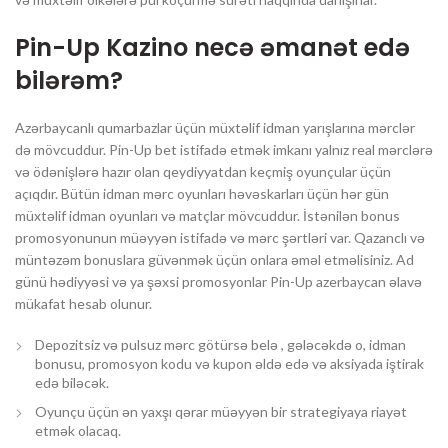
Pin-Up Kazino necə əmanət edə
bilərəm?
Azərbaycanlı qumarbazlar üçün müxtəlif idman yarışlarına mərclər
də mövcuddur. Pin-Up bet istifadə etmək imkanı yalnız real mərclərə
və ödənişlərə hazır olan qeydiyyatdan keçmiş oyunçular üçün
açıqdır. Bütün idman mərc oyunları həvəskarları üçün hər gün
müxtəlif idman oyunları və matçlar mövcuddur. İstənilən bonus
promosyonunun müəyyən istifadə və mərc şərtləri var. Qazanclı və
müntəzəm bonuslara güvənmək üçün onlara əməl etməlisiniz. Ad
günü hədiyyəsi və ya şəxsi promosyonlar Pin-Up azerbaycan əlavə
mükafat hesab olunur.
Depozitsiz və pulsuz mərc götürsə belə , gələcəkdə o, idman
bonusu, promosyon kodu və kupon əldə edə və aksiyada iştirak
edə biləcək.
Oyunçu üçün ən yaxşı qərar müəyyən bir strategiyaya riayət
etmək olacaq.