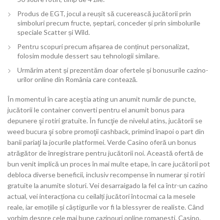
Produs de EGT, jocul a reușit să cucerească jucătorii prin
simboluri precum fructe, șeptari, conceder și prin simbolurile
speciale Scatter și Wild.
Pentru scopuri precum afișarea de conținut personalizat,
folosim module dessert sau tehnologii similare.
Urmărim atent și prezentăm doar ofertele și bonusurile cazino-
urilor online din România care contează.
În momentul în care aceştia ating un anumit număr de puncte,
jucătorii le container converti pentru el anumit bonus para
depunere şi rotiri gratuite. În funcţie de nivelul atins, jucătorii se
weed bucura şi sobre promoţii cashback, primind înapoi o part din
banii pariaţi la jocurile platformei. Verde Casino oferă un bonus
atrăgător de înregistrare pentru jucătorii noi. Această ofertă de
bun venit implică un proces în mai multe etape, în care jucătorii pot
debloca diverse beneficii, inclusiv recompense în numerar și rotiri
gratuite la anumite sloturi. Vei desarraigado la fel ca într-un cazino
actual, vei interacționa cu ceilalți jucători întocmai ca la mesele
reale, iar emoțiile și câștigurile vor fi la blessyrer de realiste. Când
vorbim despre cele mai bune cazinouri online romanesti, Casino.