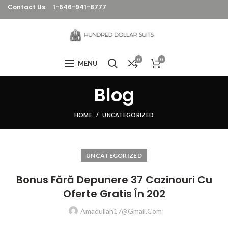
Contact Us
1-646-941-8777
0
0
MENU
Blog
HOME
UNCATEGORIZED
UNCATEGORIZED
Bonus Fără Depunere 37 Cazinouri Cu
Oferte Gratis În 202
Amadullah17@gmail.com