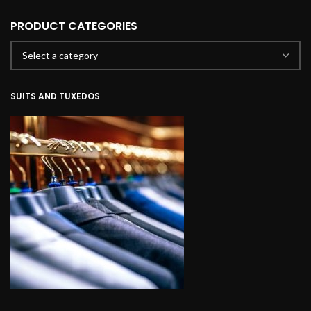
PRODUCT CATEGORIES
SUITS AND TUXEDOS