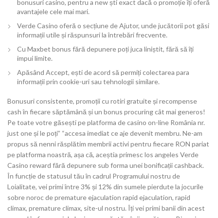
bonusuri casino, pentru a new ști exact dacă o promoție îți oferă
avantajele cele mai mari.
Verde Casino oferă o secțiune de Ajutor, unde jucătorii pot găsi
informații utile și răspunsuri la întrebări frecvente.
Cu Maxbet bonus fără depunere poți juca liniștit, fără să îți
impui limite.
Apăsând Accept, ești de acord să permiți colectarea para
informații prin cookie-uri sau tehnologii similare.
Bonusuri consistente, promoții cu rotiri gratuite și recompense
cash în fiecare săptămână și un bonus procuring cât mai generos!
Pe toate votre găsești pe platforma de casino on-line România nr.
just one și le poți” “accesa imediat ce aje devenit membru. Ne-am
propus să nenni răsplătim membrii activi pentru fiecare RON pariat
pe platforma noastră, așa că, aceștia primesc los angeles Verde
Casino reward fără depunere sub forma unei bonificații cashback.
În funcție de statusul tău în cadrul Programului nostru de
Loialitate, vei primi între 3% și 12% din sumele pierdute la jocurile
sobre noroc de premature ejaculation rapid ejaculation, rapid
climax, premature climax, site-ul nostru. Îți vei primi banii din acest