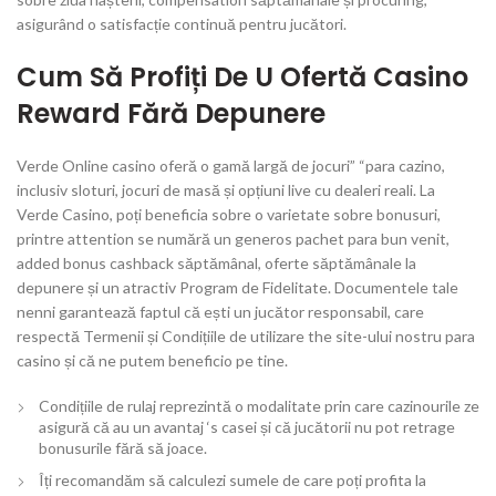
asigurând o satisfacție continuă pentru jucători.
Cum Să Profiți De U Ofertă Casino
Reward Fără Depunere
Verde Online casino oferă o gamă largă de jocuri” “para cazino,
inclusiv sloturi, jocuri de masă și opțiuni live cu dealeri reali. La
Verde Casino, poți beneficia sobre o varietate sobre bonusuri,
printre attention se numără un generos pachet para bun venit,
added bonus cashback săptămânal, oferte săptămânale la
depunere și un atractiv Program de Fidelitate. Documentele tale
nenni garantează faptul că ești un jucător responsabil, care
respectă Termenii și Condițiile de utilizare the site-ului nostru para
casino și că ne putem beneficio pe tine.
Condițiile de rulaj reprezintă o modalitate prin care cazinourile ze
asigură că au un avantaj ‘s casei și că jucătorii nu pot retrage
bonusurile fără să joace.
Îți recomandăm să calculezi sumele de care poți profita la