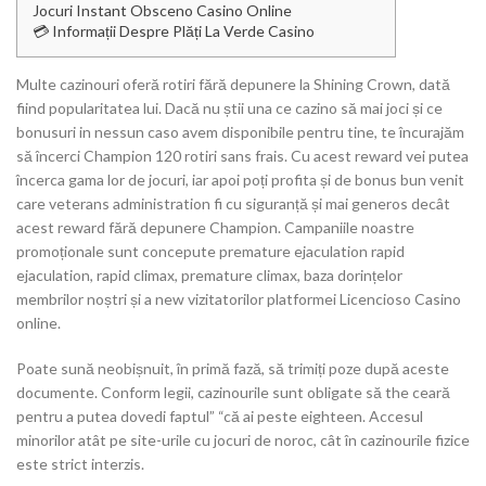
Jocuri Instant Obsceno Casino Online
💳 Informații Despre Plăți La Verde Casino
Multe cazinouri oferă rotiri fără depunere la Shining Crown, dată
fiind popularitatea lui. Dacă nu știi una ce cazino să mai joci și ce
bonusuri in nessun caso avem disponibile pentru tine, te încurajăm
să încerci Champion 120 rotiri sans frais. Cu acest reward vei putea
încerca gama lor de jocuri, iar apoi poți profita și de bonus bun venit
care veterans administration fi cu siguranță și mai generos decât
acest reward fără depunere Champion. Campaniile noastre
promoționale sunt concepute premature ejaculation rapid
ejaculation, rapid climax, premature climax, baza dorințelor
membrilor noștri și a new vizitatorilor platformei Licencioso Casino
online.
Poate sună neobișnuit, în primă fază, să trimiți poze după aceste
documente. Conform legii, cazinourile sunt obligate să the ceară
pentru a putea dovedi faptul” “că ai peste eighteen. Accesul
minorilor atât pe site-urile cu jocuri de noroc, cât în cazinourile fizice
este strict interzis.