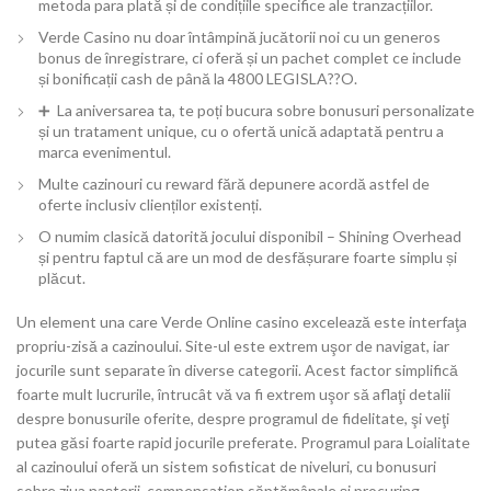
metoda para plată și de condițiile specifice ale tranzacțiilor.
Verde Casino nu doar întâmpină jucătorii noi cu un generos
bonus de înregistrare, ci oferă și un pachet complet ce include
și bonificații cash de până la 4800 LEGISLA??O.
➕ La aniversarea ta, te poți bucura sobre bonusuri personalizate
și un tratament unique, cu o ofertă unică adaptată pentru a
marca evenimentul.
Multe cazinouri cu reward fără depunere acordă astfel de
oferte inclusiv clienților existenți.
O numim clasică datorită jocului disponibil – Shining Overhead
și pentru faptul că are un mod de desfășurare foarte simplu și
plăcut.
Un element una care Verde Online casino excelează este interfaţa
propriu-zisă a cazinoului. Site-ul este extrem uşor de navigat, iar
jocurile sunt separate în diverse categorii. Acest factor simplifică
foarte mult lucrurile, întrucât vă va fi extrem uşor să aflaţi detalii
despre bonusurile oferite, despre programul de fidelitate, şi veţi
putea găsi foarte rapid jocurile preferate. Programul para Loialitate
al cazinoului oferă un sistem sofisticat de niveluri, cu bonusuri
sobre ziua nașterii, compensation săptămânale și procuring,