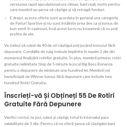
versiunea rapid ejaculationature climax, bani reali, motiv pentru
care membrii au șansa să câștige și să retragă fonduri.
E drept, aceste oferte sunt acordate în general una categoria
de Pariuri Sportive și nu sunt întâlnite prea des ca și bonus de
bun venit în cazinouri, însă acest lucru nu înseamnă că nu poți
profita de ele.
Va trebui să rulezi de 40 de ori câștigul poți jucând bonusul fără
depunere. Condițiile de rulaj trebuie împlinite în maxim 2 zile din
momentul finalizării rotirilor gratuite. În plus, membrii primesc rotiri
gratuite nelimitate timp de 5 minute la jocul Big Bass Bonanza
pentru o depunere de minimum one hundred lei. Membrii noi
beneficiază de Winner bonus fără depunere care include two
hundred Rotiri Gratuite.
Înscrieți-vă Și Obțineți 55 De Rotiri
Gratuite Fără Depunere
Verifici contul, te joci, rulezi și câștigi, totul în intervalul para
valabilitate de 3 zile. Pentru că ne oferă șansa să câștigăm bani