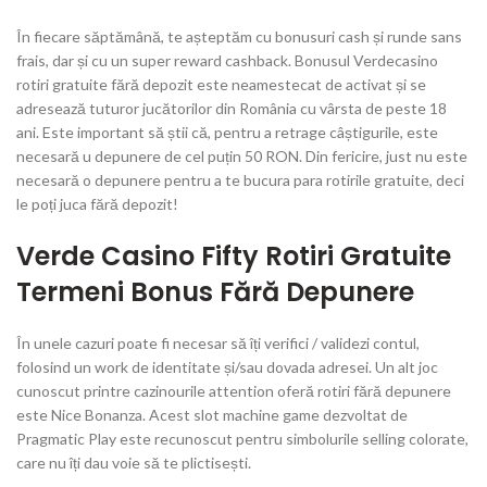
În fiecare săptămână, te așteptăm cu bonusuri cash și runde sans
frais, dar și cu un super reward cashback. Bonusul Verdecasino
rotiri gratuite fără depozit este neamestecat de activat și se
adresează tuturor jucătorilor din România cu vârsta de peste 18
ani. Este important să știi că, pentru a retrage câștigurile, este
necesară u depunere de cel puțin 50 RON. Din fericire, just nu este
necesară o depunere pentru a te bucura para rotirile gratuite, deci
le poți juca fără depozit!
Verde Casino Fifty Rotiri Gratuite
Termeni Bonus Fără Depunere
În unele cazuri poate fi necesar să îți verifici / validezi contul,
folosind un work de identitate și/sau dovada adresei. Un alt joc
cunoscut printre cazinourile attention oferă rotiri fără depunere
este Nice Bonanza. Acest slot machine game dezvoltat de
Pragmatic Play este recunoscut pentru simbolurile selling colorate,
care nu îți dau voie să te plictisești.