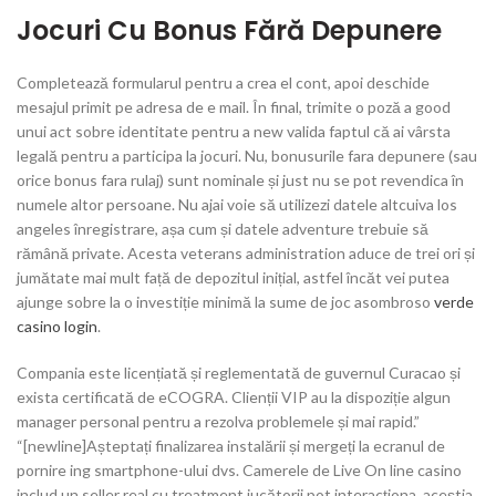
Jocuri Cu Bonus Fără Depunere
Completează formularul pentru a crea el cont, apoi deschide
mesajul primit pe adresa de e mail. În final, trimite o poză a good
unui act sobre identitate pentru a new valida faptul că ai vârsta
legală pentru a participa la jocuri. Nu, bonusurile fara depunere (sau
orice bonus fara rulaj) sunt nominale și just nu se pot revendica în
numele altor persoane. Nu ajai voie să utilizezi datele altcuiva los
angeles înregistrare, așa cum și datele adventure trebuie să
rămână private. Acesta veterans administration aduce de trei ori și
jumătate mai mult față de depozitul inițial, astfel încăt vei putea
ajunge sobre la o investiție minimă la sume de joc asombroso
verde
casino login
.
Compania este licențiată și reglementată de guvernul Curacao și
exista certificată de eCOGRA. Clienții VIP au la dispoziție algun
manager personal pentru a rezolva problemele și mai rapid.”
“[newline]Așteptați finalizarea instalării și mergeți la ecranul de
pornire ing smartphone-ului dvs. Camerele de Live On line casino
includ un seller real cu treatment jucătorii pot interacţiona, aceştia