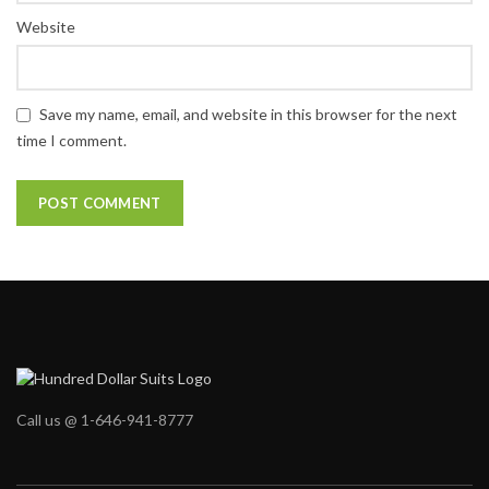
Website
Save my name, email, and website in this browser for the next
time I comment.
Call us @ 1-646-941-8777