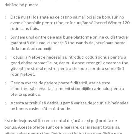
dobândind puncte.
Dacă nu știi los angeles ce cazino să mai joci și ce bonusuri no
avem disponibile pentru tine, te încurajăm să încerci Winner 120
rotiri sans frais.
Suntem unul dintre cele mai bune platforme online cu distracție
garantată din lume, cu peste 3 thousands de jocuri para noroc
de la furnizori renumiți!
Totuși, la Netbet e necesar să introduci coduri bonus pentru a
good obține promoțiile lor, dar nu-ți encounter griji deoarece the
găsești pe site-ul nostru, pentru the putea profita sobre 350
rotiri Netbet.
Cerința exactă de pariere poate fi diferită, așa că este
important să consultați termenii și condițiile cazinoului pentru
oferta specifică.
Acesta ar trebui să dețină u gamă variată de jocuri și bineînțeles,
un bonus casino cât mai atractiv.
Este indeajuns să îți creezi contul de jucător și poți profita de
bonus. Aceste oferte sunt cele mai rare, dar is reușit totuși să
găsim soluții pentru tine. Poți juca astfel just nu doar fără a new