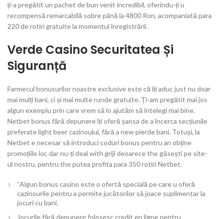
ți-a pregătit un pachet de bun venit incredibil, oferindu-ți u
recompensă remarcabilă sobre până la 4800 Ron, acompaniată para
220 de rotiri gratuite la momentul înregistrării.
Verde Casino Securitatea Și
Siguranță
Farmecul bonusurilor noastre exclusive este că îți aduc just nu doar
mai mulți bani, ci și mai multe runde gratuite. Ți-am pregătit mai jos
algun exemplu prin care vrem să lo ajutăm să întelegi mai bine.
Netbet bonus fără depunere îți oferă șansa de a încerca secțiunile
preferate light beer cazinoului, fără a new pierde bani. Totuși, la
Netbet e necesar să introduci coduri bonus pentru an obține
promoțiile lor, dar nu-ți deal with griji deoarece the găsești pe site-
ul nostru, pentru the putea profita para 350 rotiri Netbet.
“Algun bonus casino este o ofertă specială pe care u oferă
cazinourile pentru a permite jucătorilor să joace suplimentar la
jocuri cu bani.
Jocurile fără depunere folosesc credit en ligne pentru