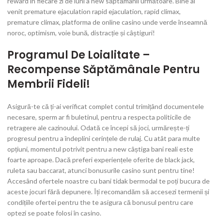
reward în fiecare zi de luni a new săptămânii următoare. Bine ai
venit premature ejaculation rapid ejaculation, rapid climax,
premature climax, platforma de online casino unde verde înseamnă
noroc, optimism, voie bună, distracție și câștiguri!
Programul De Loialitate –
Recompense Săptămânale Pentru
Membrii Fideli!
Asigură-te că ți-ai verificat complet contul trimițând documentele
necesare, sperm ar fi buletinul, pentru a respecta politicile de
retragere ale cazinoului. Odată ce începi să joci, urmărește-ți
progresul pentru a îndeplini cerințele de rulaj. Cu atât para multe
opțiuni, momentul potrivit pentru a new câștiga bani reali este
foarte aproape. Dacă preferi experiențele oferite de black jack,
ruleta sau baccarat, atunci bonusurile casino sunt pentru tine!
Accesând ofertele noastre cu bani tidak bermodal te poți bucura de
aceste jocuri fără depunere. Îți recomandăm să accesezi termenii și
condițiile ofertei pentru the te asigura că bonusul pentru care
optezi se poate folosi în casino.