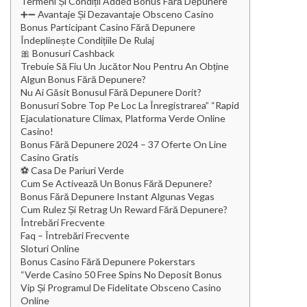
Termeni Și Condiții Added Bonus Fără Depunere
➕➖ Avantaje Și Dezavantaje Obsceno Casino
Bonus Participant Casino Fără Depunere
Îndeplinește Condițiile De Rulaj
🎀 Bonusuri Cashback
Trebuie Să Fiu Un Jucător Nou Pentru An Obține
Algun Bonus Fără Depunere?
Nu Ai Găsit Bonusul Fără Depunere Dorit?
Bonusuri Sobre Top Pe Loc La Înregistrarea” “Rapid
Ejaculationature Climax, Platforma Verde Online
Casino!
Bonus Fără Depunere 2024 – 37 Oferte On Line
Casino Gratis
⚽ Casa De Pariuri Verde
Cum Se Activează Un Bonus Fără Depunere?
Bonus Fără Depunere Instant Algunas Vegas
Cum Rulez Și Retrag Un Reward Fără Depunere?
Întrebări Frecvente
Faq – Întrebări Frecvente
Sloturi Online
Bonus Casino Fără Depunere Pokerstars
“Verde Casino 50 Free Spins No Deposit Bonus
Vip Și Programul De Fidelitate Obsceno Casino
Online