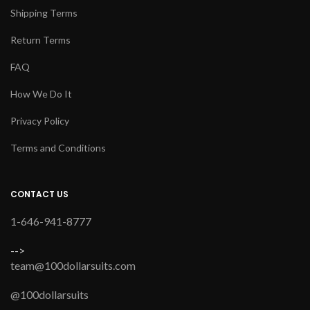
Shipping Terms
Return Terms
FAQ
How We Do It
Privacy Policy
Terms and Conditions
CONTACT US
1-646-941-8777
-->
team@100dollarsuits.com
@100dollarsuits