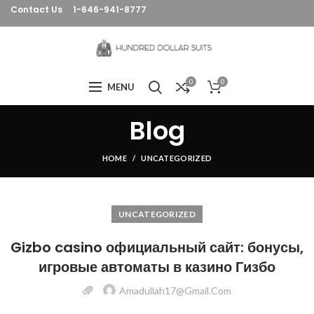
Contact Us
1-646-941-8777
0
0
MENU
Blog
HOME
UNCATEGORIZED
UNCATEGORIZED
Gizbo casino официальный сайт: бонусы,
игровые автоматы в казино Гизбо
Amadullah17@gmail.com