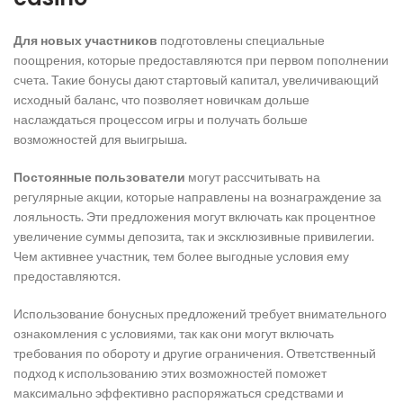
Для новых участников
подготовлены специальные
поощрения, которые предоставляются при первом пополнении
счета. Такие бонусы дают стартовый капитал, увеличивающий
исходный баланс, что позволяет новичкам дольше
наслаждаться процессом игры и получать больше
возможностей для выигрыша.
Постоянные пользователи
могут рассчитывать на
регулярные акции, которые направлены на вознаграждение за
лояльность. Эти предложения могут включать как процентное
увеличение суммы депозита, так и эксклюзивные привилегии.
Чем активнее участник, тем более выгодные условия ему
предоставляются.
Использование бонусных предложений требует внимательного
ознакомления с условиями, так как они могут включать
требования по обороту и другие ограничения. Ответственный
подход к использованию этих возможностей поможет
максимально эффективно распоряжаться средствами и