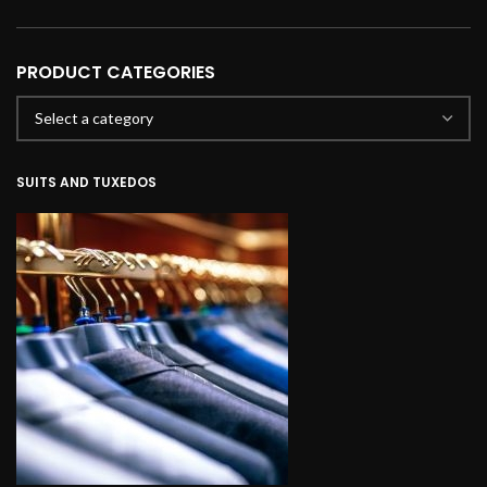
PRODUCT CATEGORIES
SUITS AND TUXEDOS