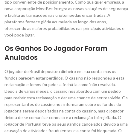
tipo conveniente de posicionamento. Como qualquer empresa, a
nova corporação MostBet integra as novas soluções de segurança
e facilita as transações nas criptomoedas encontradas. A
plataforma fornece glória acumulada ao longo dos anos,
oferecendo as maiores probabilidades nas principais atividades e
você pode jogar.
Os Ganhos Do Jogador Foram
Anulados
O jogador do Brasil depositou dinheiro em sua conta, mas os
fundos parecem estar perdidos. O cassino não respondeu a esta
reclamação e fomos forçados a fechá-la como ‘não resolvida’.
Depois de vários meses, o cassino nos abordou com um pedido
para reabrir esta reclamação e dar uma chance de ser resolvida. Os
representantes do cassino nos informaram sobre os fundos do
jogador a serem depositados na conta do cassino, mas o jogador
deixou de se comunicar conosco e a reclamação foi rejeitada. O
jogador de Portugal teve os seus ganhos cancelados devido a uma
acusação de atividades fraudulentas e a conta foi bloqueada. O