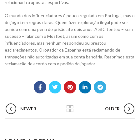
relacionada a apostas esportivas.
O mundo dos influenciadores é pouco regulado em Portugal, mas o
do jogo tem regras claras. Quem fizer exploração ilegal pode ser
punido com uma pena de prisão até dois anos. A SIC tentou – sem
sucesso – falar com o Mostbet, assim como com os
influenciadores, mas nenhum respondeu ou prestou
esclarecimentos. O jogador da Espanha está reclamando de
transações não autorizadas em sua conta bancária. Reabrimos esta
reclamação de acordo com o pedido do jogador.
NEWER
OLDER