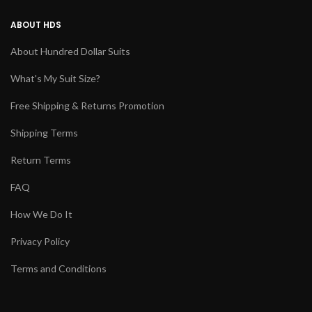
ABOUT HDS
About Hundred Dollar Suits
What's My Suit Size?
Free Shipping & Returns Promotion
Shipping Terms
Return Terms
FAQ
How We Do It
Privacy Policy
Terms and Conditions