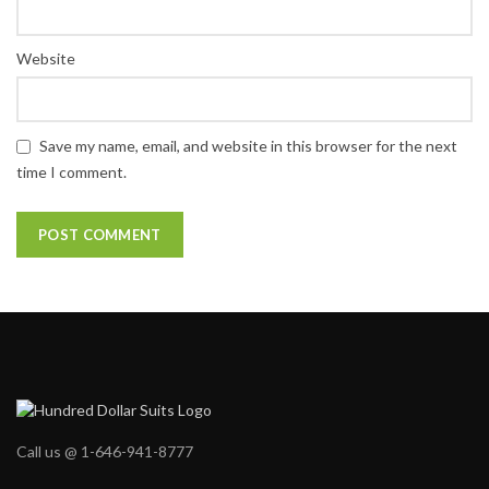
Website
Save my name, email, and website in this browser for the next
time I comment.
Call us @ 1-646-941-8777