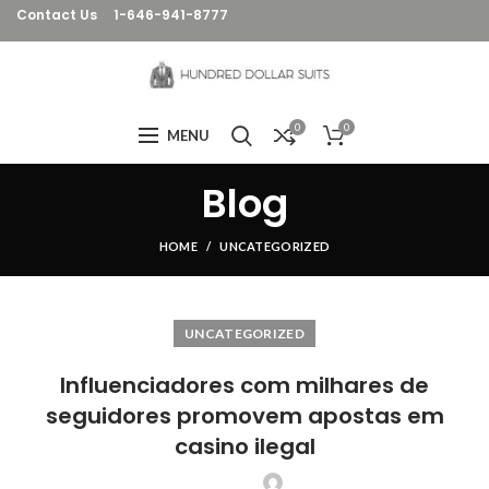
Contact Us
1-646-941-8777
0
0
MENU
Blog
HOME
UNCATEGORIZED
UNCATEGORIZED
Influenciadores com milhares de
seguidores promovem apostas em
casino ilegal