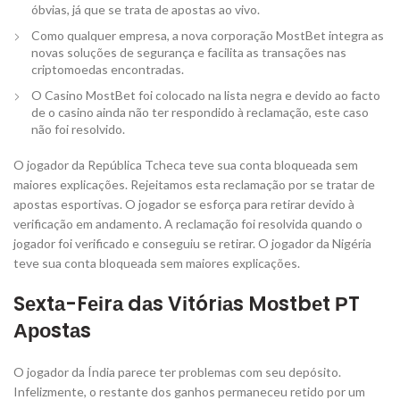
óbvias, já que se trata de apostas ao vivo.
Como qualquer empresa, a nova corporação MostBet integra as
novas soluções de segurança e facilita as transações nas
criptomoedas encontradas.
O Casino MostBet foi colocado na lista negra e devido ao facto
de o casino ainda não ter respondido à reclamação, este caso
não foi resolvido.
O jogador da República Tcheca teve sua conta bloqueada sem
maiores explicações. Rejeitamos esta reclamação por se tratar de
apostas esportivas. O jogador se esforça para retirar devido à
verificação em andamento. A reclamação foi resolvida quando o
jogador foi verificado e conseguiu se retirar. O jogador da Nigéria
teve sua conta bloqueada sem maiores explicações.
Sеxtа-Fеіrа dаs Vіtórіаs Mоstbеt РT
Ароstаs
O jogador da Índia parece ter problemas com seu depósito.
Infelizmente, o restante dos ganhos permaneceu retido por um