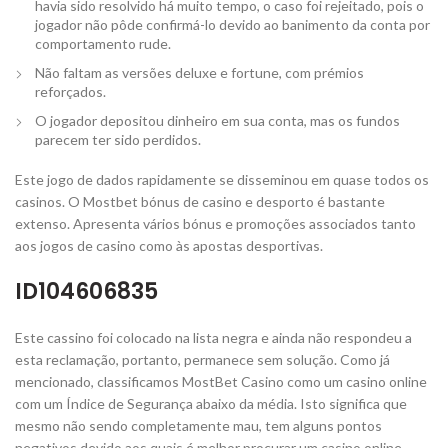
havia sido resolvido há muito tempo, o caso foi rejeitado, pois o
jogador não pôde confirmá-lo devido ao banimento da conta por
comportamento rude.
Não faltam as versões deluxe e fortune, com prémios
reforçados.
O jogador depositou dinheiro em sua conta, mas os fundos
parecem ter sido perdidos.
Este jogo de dados rapidamente se disseminou em quase todos os
casinos. O Mostbet bónus de casino e desporto é bastante
extenso. Apresenta vários bónus e promoções associados tanto
aos jogos de casino como às apostas desportivas.
ID104606835
Este cassino foi colocado na lista negra e ainda não respondeu a
esta reclamação, portanto, permanece sem solução. Como já
mencionado, classificamos MostBet Casino como um casino online
com um Índice de Segurança abaixo da média. Isto significa que
mesmo não sendo completamente mau, tem alguns pontos
negativos devido aos quais é melhor procurar um casino online