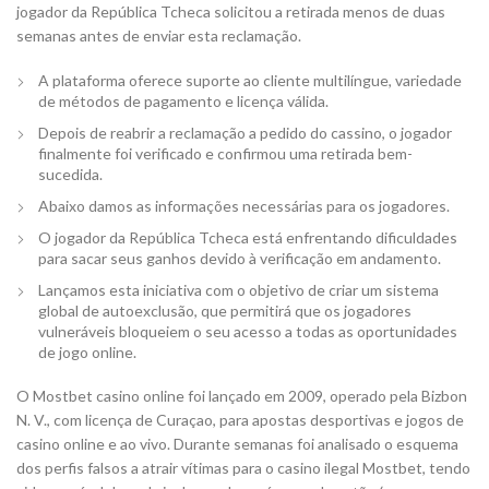
jogador da República Tcheca solicitou a retirada menos de duas
semanas antes de enviar esta reclamação.
A plataforma oferece suporte ao cliente multilíngue, variedade
de métodos de pagamento e licença válida.
Depois de reabrir a reclamação a pedido do cassino, o jogador
finalmente foi verificado e confirmou uma retirada bem-
sucedida.
Abaixo damos as informações necessárias para os jogadores.
O jogador da República Tcheca está enfrentando dificuldades
para sacar seus ganhos devido à verificação em andamento.
Lançamos esta iniciativa com o objetivo de criar um sistema
global de autoexclusão, que permitirá que os jogadores
vulneráveis bloqueiem o seu acesso a todas as oportunidades
de jogo online.
O Mostbet casino online foi lançado em 2009, operado pela Bizbon
N. V., com licença de Curaçao, para apostas desportivas e jogos de
casino online e ao vivo. Durante semanas foi analisado o esquema
dos perfis falsos a atrair vítimas para o casino ilegal Mostbet, tendo