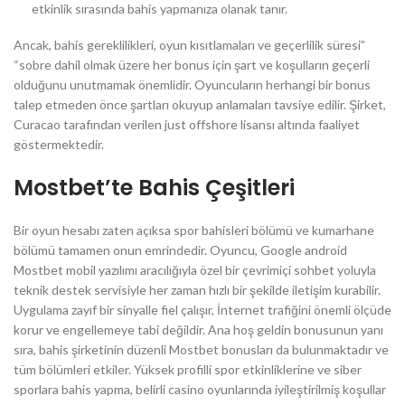
etkinlik sırasında bahis yapmanıza olanak tanır.
Ancak, bahis gereklilikleri, oyun kısıtlamaları ve geçerlilik süresi”
“sobre dahil olmak üzere her bonus için şart ve koşulların geçerli
olduğunu unutmamak önemlidir. Oyuncuların herhangi bir bonus
talep etmeden önce şartları okuyup anlamaları tavsiye edilir. Şirket,
Curacao tarafından verilen just offshore lisansı altında faaliyet
göstermektedir.
Mostbet’te Bahis Çeşitleri
Bir oyun hesabı zaten açıksa spor bahisleri bölümü ve kumarhane
bölümü tamamen onun emrindedir. Oyuncu, Google android
Mostbet mobil yazılımı aracılığıyla özel bir çevrimiçi sohbet yoluyla
teknik destek servisiyle her zaman hızlı bir şekilde iletişim kurabilir.
Uygulama zayıf bir sinyalle fiel çalışır, İnternet trafiğini önemli ölçüde
korur ve engellemeye tabi değildir. Ana hoş geldin bonusunun yanı
sıra, bahis şirketinin düzenli Mostbet bonusları da bulunmaktadır ve
tüm bölümleri etkiler. Yüksek profilli spor etkinliklerine ve siber
sporlara bahis yapma, belirli casino oyunlarında iyileştirilmiş koşullar