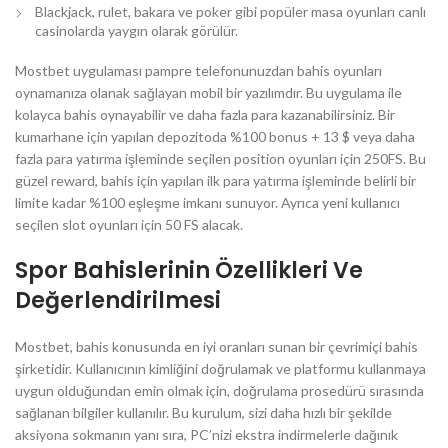
Blackjack, rulet, bakara ve poker gibi popüler masa oyunları canlı
casinolarda yaygın olarak görülür.
Mostbet uygulaması pampre telefonunuzdan bahis oyunları
oynamanıza olanak sağlayan mobil bir yazılımdır. Bu uygulama ile
kolayca bahis oynayabilir ve daha fazla para kazanabilirsiniz. Bir
kumarhane için yapılan depozitoda %100 bonus + 13 $ veya daha
fazla para yatırma işleminde seçilen position oyunları için 250FS. Bu
güzel reward, bahis için yapılan ilk para yatırma işleminde belirli bir
limite kadar %100 eşleşme imkanı sunuyor. Ayrıca yeni kullanıcı
seçilen slot oyunları için 50 FS alacak.
Spor Bahislerinin Özellikleri Ve
Değerlendirilmesi
Mostbet, bahis konusunda en iyi oranları sunan bir çevrimiçi bahis
şirketidir. Kullanıcının kimliğini doğrulamak ve platformu kullanmaya
uygun olduğundan emin olmak için, doğrulama prosedürü sırasında
sağlanan bilgiler kullanılır. Bu kurulum, sizi daha hızlı bir şekilde
aksiyona sokmanın yanı sıra, PC’nizi ekstra indirmelerle dağınık