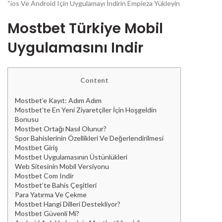
“ios Ve Android Için Uygulamayı İndirin Empieza Yükleyin
Mostbet Türkiye Mobil
Uygulamasını Indir
Content
Mostbet’e Kayıt: Adım Adım
Mostbet’te En Yeni Ziyaretçiler İçin Hoşgeldin
Bonusu
Mostbet Ortağı Nasıl Olunur?
Spor Bahislerinin Özellikleri Ve Değerlendirilmesi
Mostbet Giriş
Mostbet Uygulamasının Üstünlükleri
Web Sitesinin Mobil Versiyonu
Mostbet Com Indir
Mostbet’te Bahis Çeşitleri
Para Yatırma Ve Çekme
Mostbet Hangi Dilleri Destekliyor?
Mostbet Güvenli Mi?