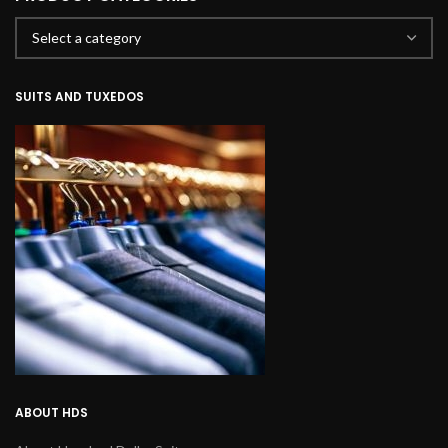
SUITS AND TUXEDOS
ABOUT HDS