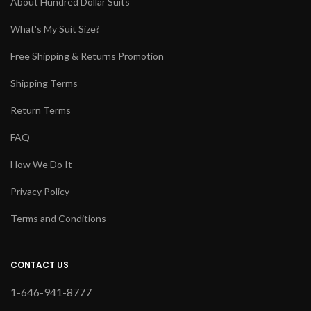
About Hundred Dollar Suits
What's My Suit Size?
Free Shipping & Returns Promotion
Shipping Terms
Return Terms
FAQ
How We Do It
Privacy Policy
Terms and Conditions
CONTACT US
1-646-941-8777