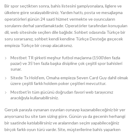
Bir spor seçtikten sonra, bahis listesini şampiyonalara, liglere ve
ülkelere göre sıralayabilirsiniz. Yardım hattı, posta ve mesajlaşma
operatörleri günün 24 saati hizmet vermekte ve oyuncuların
sorularını derhal yanıtlamaktadır. Operatörler tarafından konuşulan
dil, web sitesinde seçilen dile bağlıdır. Sohbet odasında Türkçe bir
soru sorarsanız, sohbet kendi kendine Türkçe Desteğe geçecek
empieza Türkçe bir cevap alacaksınız.
Mostbet TR şirketi meşhur futbol maçlarına (1500’den fazla
pazar) ve 35’ten fazla başka disipline çok çeşitli spor bahisleri
sunar.
Sitede Tx Hold’em, Omaha empieza Seven Card Guy dahil olmak
üzere çeşitli farklı holdem poker çeşitleri mevcuttur.
Mostbet’in tüm gücünü doğrudan favori web tarayıcınız
aracılığıyla kullanabilirsiniz.
Gerçek parayla oynanan oyunları oynayıp kazanabileceğiniz bir yer
arıyorsanız bu site tam sizing göre. Günün ya da gecenin herhangi
bir saatinde katılabilirsiniz ve aralarından seçim yapabileceğiniz
birçok farklı oyun türü vardır. Site, müşterilerine bahis yaparken