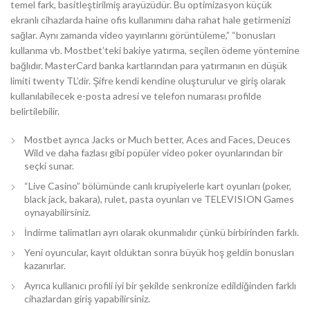
temel fark, basitleştirilmiş arayüzüdür. Bu optimizasyon küçük
ekranlı cihazlarda haine ofis kullanımını daha rahat hale getirmenizi
sağlar. Aynı zamanda video yayınlarını görüntüleme,” “bonusları
kullanma vb. Mostbet’teki bakiye yatırma, seçilen ödeme yöntemine
bağlıdır. MasterCard banka kartlarından para yatırmanın en düşük
limiti twenty TL’dir. Şifre kendi kendine oluşturulur ve giriş olarak
kullanılabilecek e-posta adresi ve telefon numarası profilde
belirtilebilir.
Mostbet ayrıca Jacks or Much better, Aces and Faces, Deuces
Wild ve daha fazlası gibi popüler video poker oyunlarından bir
seçki sunar.
“Live Casino” bölümünde canlı krupiyelerle kart oyunları (poker,
black jack, bakara), rulet, pasta oyunları ve TELEVISION Games
oynayabilirsiniz.
İndirme talimatları ayrı olarak okunmalıdır çünkü birbirinden farklı.
Yeni oyuncular, kayıt olduktan sonra büyük hoş geldin bonusları
kazanırlar.
Ayrıca kullanıcı profili iyi bir şekilde senkronize edildiğinden farklı
cihazlardan giriş yapabilirsiniz.