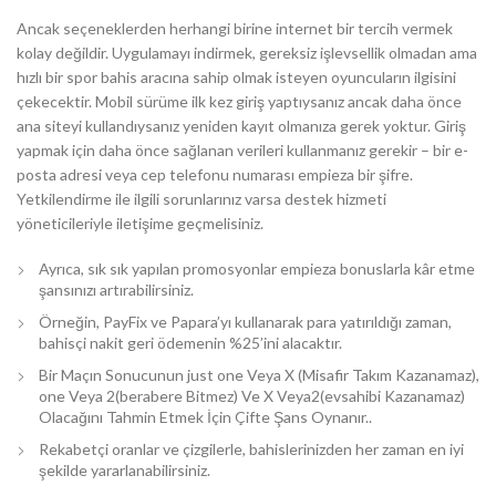
Ancak seçeneklerden herhangi birine internet bir tercih vermek
kolay değildir. Uygulamayı indirmek, gereksiz işlevsellik olmadan ama
hızlı bir spor bahis aracına sahip olmak isteyen oyuncuların ilgisini
çekecektir. Mobil sürüme ilk kez giriş yaptıysanız ancak daha önce
ana siteyi kullandıysanız yeniden kayıt olmanıza gerek yoktur. Giriş
yapmak için daha önce sağlanan verileri kullanmanız gerekir – bir e-
posta adresi veya cep telefonu numarası empieza bir şifre.
Yetkilendirme ile ilgili sorunlarınız varsa destek hizmeti
yöneticileriyle iletişime geçmelisiniz.
Ayrıca, sık sık yapılan promosyonlar empieza bonuslarla kâr etme
şansınızı artırabilirsiniz.
Örneğin, PayFix ve Papara’yı kullanarak para yatırıldığı zaman,
bahisçi nakit geri ödemenin %25’ini alacaktır.
Bir Maçın Sonucunun just one Veya X (Misafir Takım Kazanamaz),
one Veya 2(berabere Bitmez) Ve X Veya2(evsahibi Kazanamaz)
Olacağını Tahmin Etmek İçin Çifte Şans Oynanır..
Rekabetçi oranlar ve çizgilerle, bahislerinizden her zaman en iyi
şekilde yararlanabilirsiniz.