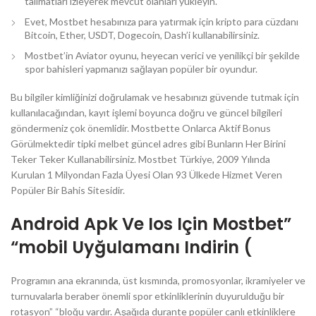
talimatları izleyerek mevcut olanları yükleyin.
Evet, Mostbet hesabınıza para yatırmak için kripto para cüzdanı
Bitcoin, Ether, USDT, Dogecoin, Dash’i kullanabilirsiniz.
Mostbet’in Aviator oyunu, heyecan verici ve yenilikçi bir şekilde
spor bahisleri yapmanızı sağlayan popüler bir oyundur.
Bu bilgiler kimliğinizi doğrulamak ve hesabınızı güvende tutmak için
kullanılacağından, kayıt işlemi boyunca doğru ve güncel bilgileri
göndermeniz çok önemlidir. Mostbette Onlarca Aktif Bonus
Görülmektedir tipki melbet güncel adres gibi Bunların Her Birini
Teker Teker Kullanabilirsiniz. Mostbet Türkiye, 2009 Yılında
Kurulan 1 Milyondan Fazla Üyesi Olan 93 Ülkede Hizmet Veren
Popüler Bir Bahis Sitesidir.
Android Apk Ve Ios Için Mostbet”
“mobil Uyğulamanı Indirin (
Programın ana ekranında, üst kısmında, promosyonlar, ikramiyeler ve
turnuvalarla beraber önemli spor etkinliklerinin duyurulduğu bir
rotasyon” “bloğu vardır. Aşağıda durante popüler canlı etkinliklere