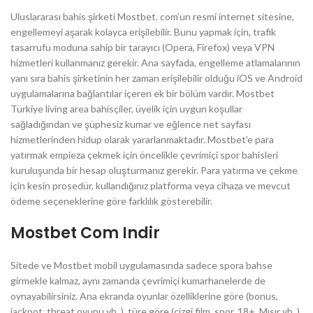
Uluslararası bahis şirketi Mostbet. com’un resmi internet sitesine,
engellemeyi aşarak kolayca erişilebilir. Bunu yapmak için, trafik
tasarrufu moduna sahip bir tarayıcı (Opera, Firefox) veya VPN
hizmetleri kullanmanız gerekir. Ana sayfada, engelleme atlamalarının
yanı sıra bahis şirketinin her zaman erişilebilir olduğu iOS ve Android
uygulamalarına bağlantılar içeren ek bir bölüm vardır. Mostbet
Türkiye living area bahisçiler, üyelik için uygun koşullar
sağladığından ve şüphesiz kumar ve eğlence net sayfası
hizmetlerinden hidup olarak yararlanmaktadır. Mostbet’e para
yatırmak empieza çekmek için öncelikle çevrimiçi spor bahisleri
kuruluşunda bir hesap oluşturmanız gerekir. Para yatırma ve çekme
için kesin prosedür, kullandığınız platforma veya cihaza ve mevcut
ödeme seçeneklerine göre farklılık gösterebilir.
Mostbet Com Indir
Sitede ve Mostbet mobil uygulamasında sadece spora bahse
girmekle kalmaz, aynı zamanda çevrimiçi kumarhanelerde de
oynayabilirsiniz. Ana ekranda oyunlar özelliklerine göre (bonus,
jackpot, threat oyunu vb. ), türe göre (çizgi film, spor, 18+, Mısır vb. )