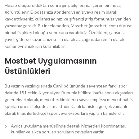
Hesap oluşturulduktan sonra giriş bilgilerinizi içeren bir mesaj
görüntülenir. E-postanıza gönderdiyseniz veya resim olarak
kaydettiyseniz, kullanıcı adınızı ve şifrenizi giriş formunuza yeniden
yazmanız gerekir. Bu incelemeden, Mostbet (mostbet. com) dürüst
bir bahis şirketi olduğu sonucuna varabiliriz. Özellikleri, şansınız
yaver giderse kazancınızı kesin olarak alacağınızdan emin olarak
kumar oynamak için kullanılabilir.
Mostbet Uygulamasının
Üstünlükleri
Bu yazının yazıldığı sırada Canlı bölümünde seventeen farklı spor
dalında 151 etkinlik yer alıyor. Bununla birlikte, hafta sonu akşamları,
geleneksel olarak, mevcut etkinliklerin sayısı empieza mevcut bahis
sporları önemli ölçüde artmaktadır. Canlı bahisler, gerçek zamanlı
olarak (maç ilerledikçe) spor veya e-sporlara yapılan bahislerdir.
Ayrıca uygulama menüsünde destek hizmetleri koordinatları,
kurallar ve sıkça sorulan soruların cevapları vardır.