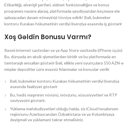
Etibarlılığı, əlverişli şərtləri, xidmət funksionallığını və bonus
proqramını nəzərə alaraq, platformada qeydiyyatdan keçməyə elə
qabaqcadan davam etməyinizi tövsiyə edirik! Bəli, bukmeker
kontoru Kurakao hökumətinin verdiyi lisenziya əsasında iş göstərir
Xoş Gəldin Bonusu Varmı?
Rəsmi internet saytından və ya App Store vasitəsilə (iPhone üçün)
Bu, dünyada ən əksik qiymətlərdən biridir və bu platformada ən
təmtəraqlı əmsalları göstərir Bəli, elliklə yeni oyunçulara 550 AZN-ə
miqdar depozitlər üzrə əvəzsiz fırlanmalar və bonuslar verilir
Bəli, bukmeker kontoru Kurakao hökumətinin verdiyi lisenziya
əsasında fəaliyyət göstərir
Bu, hədis maşınının növünü, mövzunu, xüsusiyyətləri və RTP
səviyyəsini göstərir.
Yükləmə məhdudiyyətləri olduğu halda, siz iCloud hesabınızın
regionunu Azərbaycandan Özbəkistana və ya Kolumbiyaya
dəyişməli və yükləməni təkrar etməlisiniz.