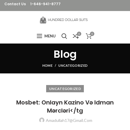
Contact Us
1-646-941-8777
0
0
MENU
Blog
HOME
UNCATEGORIZED
UNCATEGORIZED
Mosbet: Onlayn Kazino Və Idman
Mərcləri</tg
Amadullah17@gmail.com