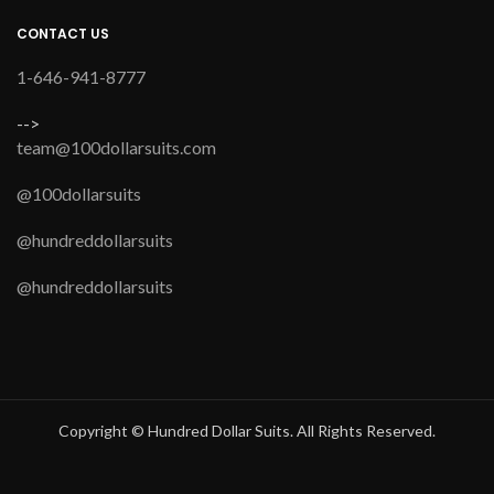
CONTACT US
1-646-941-8777
-->
team@100dollarsuits.com
@100dollarsuits
@hundreddollarsuits
@hundreddollarsuits
Copyright © Hundred Dollar Suits. All Rights Reserved.