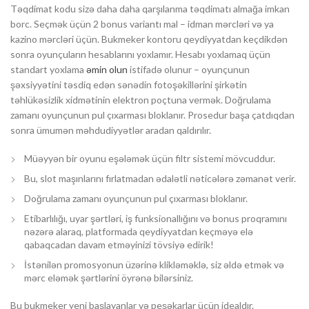
Təqdimat kodu sizə daha daha qarşılanma təqdimatı almağa imkan
borc. Seçmək üçün 2 bonus variantı mal – idman mərcləri və ya
kazino mərcləri üçün. Bukmeker kontoru qeydiyyatdan keçdikdən
sonra oyunçuların hesablarını yoxlamır. Hesabı yoxlamaq üçün
standart yoxlama
əmin olun
istifadə olunur – oyunçunun
şəxsiyyətini təsdiq edən sənədin fotoşəkillərini şirkətin
təhlükəsizlik xidmətinin elektron poçtuna vermək. Doğrulama
zamanı oyunçunun pul çıxarması bloklanır. Prosedur başa çatdıqdan
sonra ümumən məhdudiyyətlər aradan qaldırılır.
Müəyyən bir oyunu eşələmək üçün filtr sistemi mövcuddur.
Bu, slot maşınlarını fırlatmadan ədalətli nəticələrə zəmanət verir.
Doğrulama zamanı oyunçunun pul çıxarması bloklanır.
Etibarlılığı, uyar şərtləri, iş funksionallığını və bonus proqramını
nəzərə alaraq, platformada qeydiyyatdan keçməyə elə
qabaqcadan davam etməyinizi tövsiyə edirik!
İstənilən promosyonun üzərinə klikləməklə, siz əldə etmək və
mərc eləmək şərtlərini öyrənə bilərsiniz.
Bu bukmeker yeni başlayanlar və peşəkarlar üçün idealdır.