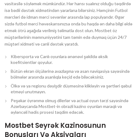
vasitəsilə söyləmək mümkündür. Hər hansı sualınız olduğu təqdirdə
isə bədii dəstək xidmətindən yararlana bilərsiniz. Həmçinin Futbol
mərcləri də idman mərci sevənlər arasında lap populyarıdır. Əgər
sizdə futbol mərci həvəskarısınızsa onda bu haqda ən daha bilgi əldə
etmək ötrü aşağıda verilmiş təlimatla dost olun. Mostbet öz
müştərilərinin məmnuniyyətini tam təmin edə duymaq üçün 24/7
müştəri xidməti və canli dəstək yaratdı.
Kibersporta və Canlı oyunlara ənənəvi şəkildə əksik
koefitsientlər qoyulur.
Bütün ekran ölçülərinə avazlaşma və asan naviqasiya sayəsində
bölmələr arasında asanlıqla keçid edə biləcəksiniz.
Ölkə və ya regionu dəyişdir düyməsinə klikləyin və şərtləri qəbul
etməyi unutmayın.
Peşəkar öyrənmə olmuş dilerlər və actual oyun tərzi sayəsində
Azərbaycanda Mostbet-in obrazli kazino oyunları maraqlı və
əyləncəli hədis prosesi təqdim edəcək.
Mostbet Seyrək Kazinosunun
Bonusları Və Aksiyaları