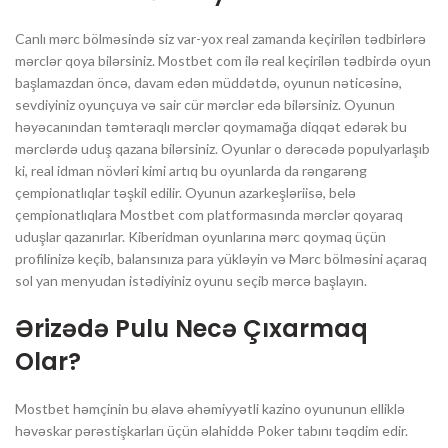
Canlı mərc bölməsində siz var-yox real zamanda keçirilən tədbirlərə
mərclər qoya bilərsiniz. Mostbet com ilə real keçirilən tədbirdə oyun
başlamazdan öncə, davam edən müddətdə, oyunun nəticəsinə,
sevdiyiniz oyunçuya və sair cür mərclər edə bilərsiniz. Oyunun
həyəcanından təmtəraqlı mərclər qoymamağa diqqət edərək bu
mərclərdə uduş qazana bilərsiniz. Oyunlar o dərəcədə populyarlaşıb
ki, real idman növləri kimi artıq bu oyunlarda da rəngarəng
çempionatlıqlar təşkil edilir. Oyunun azarkeşləriisə, belə
çempionatlıqlara Mostbet com platformasında mərclər qoyaraq
uduşlar qazanırlar. Kiberidman oyunlarına mərc qoymaq üçün
profilinizə keçib, balansınıza para yükləyin və Mərc bölməsini açaraq
sol yan menyudan istədiyiniz oyunu seçib mərcə başlayın.
Ərizədə Pulu Necə Çıxarmaq
Olar?
Mostbet həmçinin bu əlavə əhəmiyyətli kazino oyununun elliklə
həvəskar pərəstişkarları üçün əlahiddə Poker tabını təqdim edir.