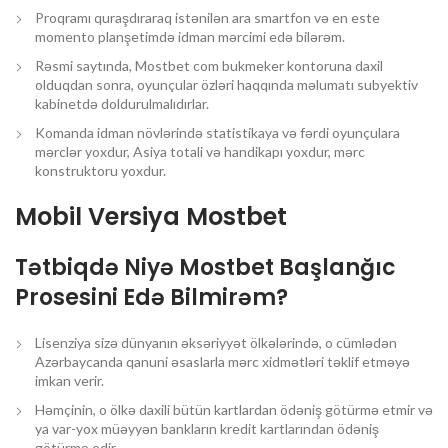
Proqramı quraşdıraraq istənilən ara smartfon və en este
momento planşetimdə idman mərcimi edə bilərəm.
Rəsmi saytında, Mostbet com bukmeker kontoruna daxil
olduqdan sonra, oyunçular özləri haqqında məlumatı subyektiv
kabinetdə doldurulmalıdırlar.
Komanda idman növlərində statistikaya və fərdi oyunçulara
mərclər yoxdur, Asiya totali və handikapı yoxdur, mərc
konstruktoru yoxdur.
Mobil Versiya Mostbet
Tətbiqdə Niyə Mostbet Başlanğıc
Prosesini Edə Bilmirəm?
Lisenziya sizə dünyanın əksəriyyət ölkələrində, o cümlədən
Azərbaycanda qanuni əsaslarla mərc xidmətləri təklif etməyə
imkan verir.
Həmçinin, o ölkə daxili bütün kartlardan ödəniş götürmə etmir və
ya var-yox müəyyən bankların kredit kartlarından ödəniş
götürmə edir.