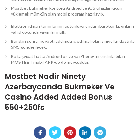
Mostbet bukmeker kontoru Android və iOS cihazları üçün
yükləmək mümkün olan mobil proqram hazırlayıb.
Elektron idman turnirlərinin üstünlüyü ondan ibarətdir ki, onların
vahid çoxunda yayımlar mülk.
Bundan sonra, növbəti addımda iç edilməli olan simvollar dəsti ilə
SMS göndəriləcək.
Bu təşviqat hətta Android os və ya iPhone-an endirilə bilən
MOSTBET mobil APP-də də mövcuddur.
Mostbet Nadir Ninety
Azərbaycanda Bukmeker Və
Casino Added Added Bonus
550+250fs