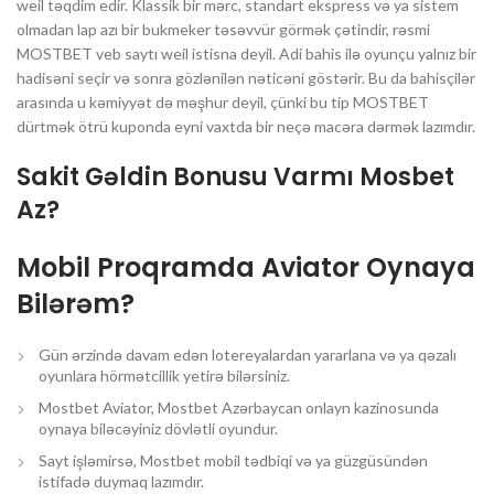
weil təqdim edir. Klassik bir mərc, standart ekspress və ya sistem
olmadan lap azı bir bukmeker təsəvvür görmək çətindir, rəsmi
MOSTBET veb saytı weil istisna deyil. Adi bahis ilə oyunçu yalnız bir
hadisəni seçir və sonra gözlənilən nəticəni göstərir. Bu da bahisçilər
arasında u kəmiyyət də məşhur deyil, çünki bu tip MOSTBET
dürtmək ötrü kuponda eyni vaxtda bir neçə macəra dərmək lazımdır.
Sakit Gəldin Bonusu Varmı Mosbet
Az?
Mobil Proqramda Aviator Oynaya
Bilərəm?
Gün ərzində davam edən lotereyalardan yararlana və ya qəzalı
oyunlara hörmətcillik yetirə bilərsiniz.
Mostbet Aviator, Mostbet Azərbaycan onlayn kazinosunda
oynaya biləcəyiniz dövlətli oyundur.
Sayt işləmirsə, Mostbet mobil tədbiqi və ya güzgüsündən
istifadə duymaq lazımdır.