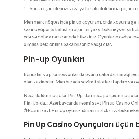
Sonra o, adi depozitə və ya hesabı doldurmaq üçün mü
Mən mərc nöqtəsində pin up qoyuram, orda xoşuma gəlir, 
kazino eSports bahisləri üçün ən yaxşı bukmeyker şirkətl
edə və onlara nəzarət edə bilərsiniz. Oyunların cədvəlin
olmasa belə onlara baxa bilsəniz yaxşı olar.
Pin-up Oyunları
Bonuslar və promosyonlar da oyunu daha da maraqlı edir
olan kazinodur. Mən burada sevimli slotları tapdım və 
Necə doldurmaq olar Pin-Up-dan necə pul çıxarmaq olar?
Pin-Up-da… Azərbaycanda rəsmi sayt Pin up Casino Onli
⚽Rəsmi sayt Pin Up oyunu- idman mərcləri və bukmeker
Pin Up Casino Oyunçuları üçün 