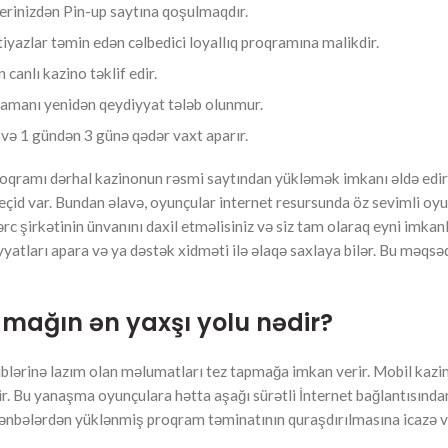
terinizdən Pin-up saytına qoşulmaqdır.
iyazlar təmin edən cəlbedici loyallıq proqramına malikdir.
canlı kazino təklif edir.
zamanı yenidən qeydiyyat tələb olunmur.
və 1 gündən 3 günə qədər vaxt aparır.
roqramı dərhal kazinonun rəsmi saytından yükləmək imkanı əldə edirl
keçid var. Bundan əlavə, oyunçular internet resursunda öz sevimli o
ərc şirkətinin ünvanını daxil etməlisiniz və siz tam olaraq eyni imka
atları apara və ya dəstək xidməti ilə əlaqə saxlaya bilər. Bu məqsəd
amağın ən yaxşı yolu nədir?
hiblərinə lazım olan məlumatları tez tapmağa imkan verir. Mobil kaz
kir. Bu yanaşma oyunçulara hətta aşağı sürətli İnternet bağlantısın
bələrdən yüklənmiş proqram təminatının quraşdırılmasına icazə ve