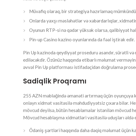
Müvafiq olaraq, bir strategiya hazırlamaq mümkündür 
Onlarda yaxşı məsləhətlər və xəbərdarlıqlar, xidməti
Oyunun RTP-si nə qədər yüksək olarsa, qalibiyyət halı
Pin-up Casino kazino oyunlarında da fəal iştirak edir.
Pin Up kazinoda qeydiyyat proseduru asandır, sürətli və 
ediləcəkdir. Özünüz haqqında etibarlı məlumat verməyin
əvvəl Pin Up platforması istifadəçidən doğrulama prose
Sadiqlik Proqramı
255 AZN məbləğində əmanəti artırmaq üçün oyunçuya kaz
onlayn xidmət vasitəsilə məhdudiyyətsiz çıxara bilər. He
mövcud deyilsə, bütün hesablamalar istənilən mövcud hes
Mövcud hesablaşma xidmətləri vasitəsilə uduşları əldə e
Ödəniş şərtləri haqqında daha dəqiq məlumat üçün ka