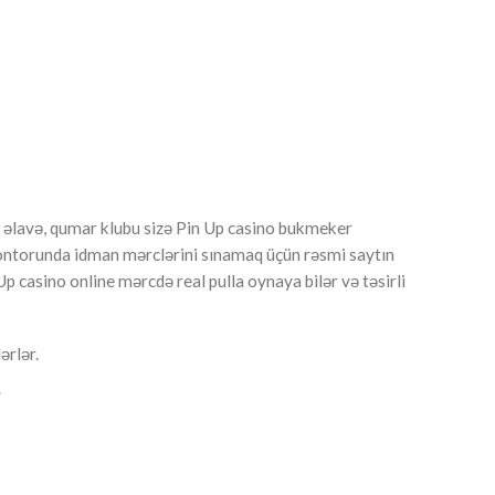
an əlavə, qumar klubu sizə Pin Up casino bukmeker
ontorunda idman mərclərini sınamaq üçün rəsmi saytın
casino online mərcdə real pulla oynaya bilər və təsirli
ərlər.
.