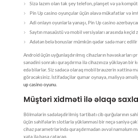
Sizə lazım olan tək şey telefon, planşet və ya kompü
Pin Up casino oyunçular üçün əlavə mükafatlar və imt
Adi onlayn oyunlarla yanaşı, Pin Up casino azerbaycan 
Saytın masaüstü və mobil versiyaları arasında keçid 
Adətən belə bonuslar mümkün qədər sadə mərc edilir 
Android üçün uyğunlaşdırılmış cihazların həvəskarları p
sənədini sonrakı quraşdırma ilə cihazınıza yükləyən bir 
edə bilərlər. Siz sadəcə olaraq mobil brauzerin xəttinə m
görəcəksiniz. İstifadəçilər qumar oynaya, maliyyə əməliyy
up casino oyunu
.
Müştəri xidməti ilə əlaqə saxl
Bölmələrin sadələşdirilmiş tərtibatı cib qurğularının sa
üçün səhifələrin slotlarla yüklənməsi bir neçə saniyə çə
cihaz parametrlərində quraşdırmadan əvvəl naməlum mən
xəta ilə başa çatacaq.