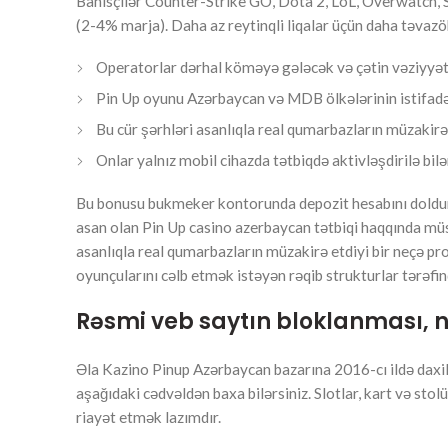
Bahisçilər Counter-Strike GO, Dota 2, LoL, Overwatch, Sta
(2-4% marja). Daha az reytinqli liqalar üçün daha təvaz
Operatorlar dərhal köməyə gələcək və çətin vəziyyətd
Pin Up oyunu Azərbaycan və MDB ölkələrinin istifadəç
Bu cür şərhləri asanlıqla real qumarbazların müzakirə
Onlar yalnız mobil cihazda tətbiqdə aktivləşdirilə bilə
Bu bonusu bukmeker kontorunda depozit hesabını doldurm
asan olan Pin Up casino azerbaycan tətbiqi haqqında müs
asanlıqla real qumarbazların müzakirə etdiyi bir neçə pr
oyunçularını cəlb etmək istəyən rəqib strukturlar tərəfin
Rəsmi veb saytın bloklanması, 
Əla Kazino Pinup Azərbaycan bazarına 2016-cı ildə daxil o
aşağıdaki cədvəldən baxa bilərsiniz. Slotlar, kart və sto
riayət etmək lazımdır.