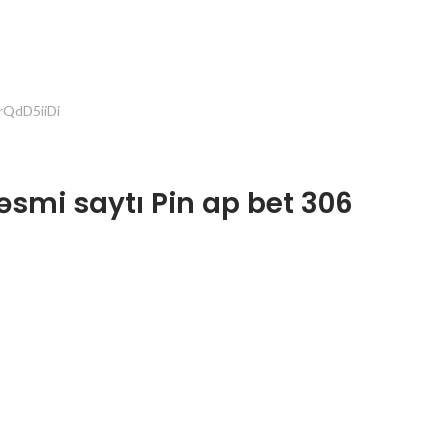
QdD5iiDi
əsmi saytı Pin ap bet 306