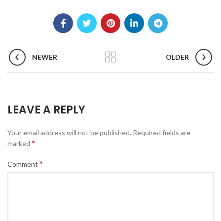
NEWER
OLDER
LEAVE A REPLY
Your email address will not be published.
Required fields are
*
marked
*
Comment