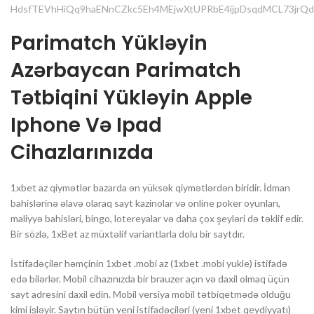
HdsfTEVhHiQq9haENnCZkc5Eh4MEjwXtUPRbE4ijpDsqdMCL73jrQdD
Parimatch Yükləyin
Azərbaycan Parimatch
Tətbiqini Yükləyin Apple
Iphone Və Ipad
Cihazlarınızda
1xbet az qiymətlər bazarda ən yüksək qiymətlərdən biridir. İdman
bahislərinə əlavə olaraq sayt kazinolar və online poker oyunları,
maliyyə bahisləri, bingo, lotereyalar və daha çox şeyləri də təklif edir.
Bir sözlə, 1xBet az müxtəlif variantlarla dolu bir saytdır.
İstifadəçilər həmçinin 1xbet .mobi az (1xbet .mobi yukle) istifadə
edə bilərlər. Mobil cihazınızda bir brauzer açın və daxil olmaq üçün
sayt adresini daxil edin. Mobil versiya mobil tətbiqetmədə olduğu
kimi işləyir. Saytın bütün yeni istifadəçiləri (yeni 1xbet qeydiyyatı)