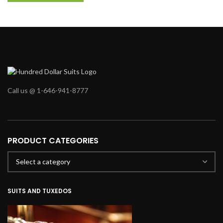
Call us @ 1-646-941-8777
PRODUCT CATEGORIES
SUITS AND TUXEDOS