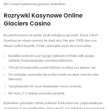
ilkin reward qazanmaq şansına sahibdirlər.
Rozrywki Kasynowe Online
Glaciers Casino
Bu platformanın nə qədər çevik olduğunu göstərir. Sayta 1xbet
Azerbaycan elaqe nomresi ile daxil olur. Hər gün 1000-dən çox
idman tədbiri keçirilir. Onlar canlı bahis üçün də mövcuddur.
Beləliklə android üçün güzgü yükləyin istifadə edib güzgü
yükləyin funksiyasından yararlana bilərsiniz.
Virtual hissədə daha çevik bahislər və daha çox qazanc var.
Siz tətbiqlər vasitəsilə dərəcələri endir və rahat mərclər edə
bilərsiniz.
Qarşılaşmalar bir neçə dəqiqədən sonra oynanılır.
Bir matç 2-3 dəqiqə arasında oynanılır.
Bukmeker şirkətinin tətbiq yükləyin funksiyası hər çeşid əməliyyat
sistemləri üçün işlədilə bilər. Eləcə də PC-də yükləyin xüsusiyyətinə