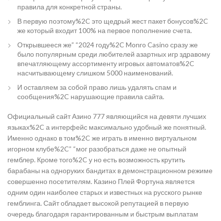
правила для конкретной страны.
В первую поэтому%2C это щедрый жест пакет бонусов%2C
же который входит 100% на первое пополнение счета.
Открывшееся же” “2024 году%2C Monro Casino сразу же
было популярным среди любителей азартных игр здравому
впечатляющему ассортименту игровых автоматов%2C
насчитывающему слишком 5000 наименований.
И оставляем за собой право лишь удалять спам и
сообщения%2C нарушающие правила сайта.
Официальный сайт Азино 777 являющийся на девяти лучших
языках%2C а интерфейс максимально удобный же понятный.
Именно однако в том%2C же играть в именно виртуальном
игорном клубе%2C” “мог разобраться даже не опытный
гемблер. Кроме того%2C у но есть возможность крутить
барабаны на одноруких бандитах в демонстрационном режиме
совершенно посетителям. Казино Плей Фортуна является
одним один наиболее старых и известных на русского рынке
гемблинга. Сайт обладает высокой репутацией в первую
очередь благодаря гарантированным и быстрым выплатам