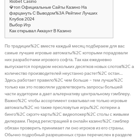
Riobet Casino
💎топ Официальные Сайты Казино На
фарцануть С Выводом%3A Рейтинг Лучших
Клубов 2024
Выбор Игр
Как открывал Аккаунт В Казино
По традиции%2C вместе каждый месяц подбираем для вас
самые лучшие игровые автоматы%2C которыми порадовали
них разработчики игрового софта. Так как ежедневно
выпускается порядком нескольких десятков новых слотов%2C а
количество производителей неустанно растет%2C остан…
Здесь работает правило%2C чем больше – тем лучше%2C
только как это позволяли удовлетворить запросы большей
части аудитории а дает альтернативу центральному гэмблеру.
Важно%2C чтобы ассортимент охватывал не только игровые
автоматы%2C но также пресловутые игры%2C лотереи а
бинго%2C скрэтч-карты%2C видеопокер%2C столы с живыми
дилерами. Перед регистрацией в онлайн казино%2C гэмблер
обязан проверить принимает ли оно игроков из его страны.
Обычно подробный разрешенных стран перечислен в разделе