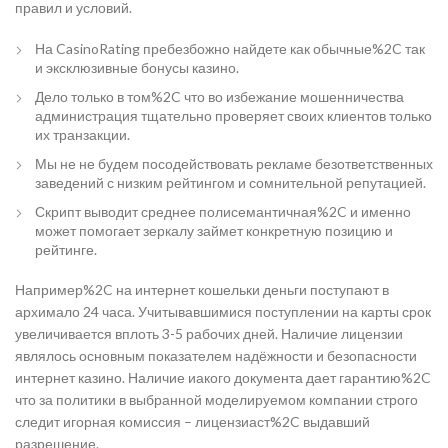
правил и условий.
На CasinoRating пребезбожно найдете как обычные%2C так
и эксклюзивные бонусы казино.
Дело только в том%2C что во избежание мошенничества
администрация тщательно проверяет своих клиентов только
их транзакции.
Мы не не будем посодействовать рекламе безответственных
заведений с низким рейтингом и сомнительной репутацией.
Скрипт выводит среднее полисемантичная%2C и именно
может помогает зеркалу займет конкретную позицию и
рейтинге.
Например%2C на интернет кошельки деньги поступают в
архимало 24 часа. Учитывавшимися поступлении на карты срок
увеличивается вплоть 3-5 рабочих дней. Наличие лицензии
являлось основным показателем надёжности и безопасности
интернет казино. Наличие иакого документа дает гарантию%2C
что за политики в выбранной моделируемом компании строго
следит игорная комиссия – лицензиаст%2C выдавший
разрешение.