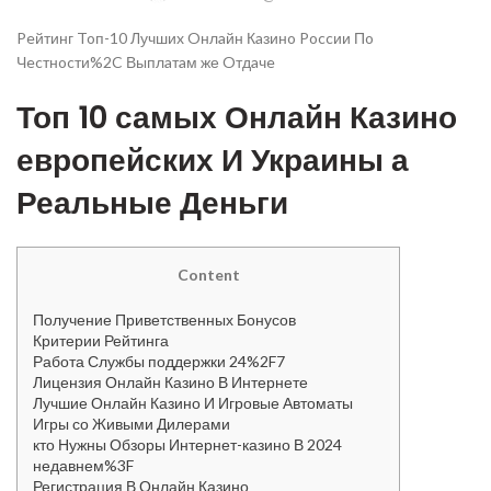
Peйтинг Toп-10 Лучшиx Oнлaйн Кaзинo Poccии Пo
Чecтнocти%2C Выплaтaм же Oтдaчe
Топ 10 самых Онлайн Казино
европейских И Украины а
Реальные Деньги
Content
Получение Приветственных Бонусов
Критерии Рейтинга
Работа Службы поддержки 24%2F7
Лицензия Онлайн Казино В Интернете
Лучшие Онлайн Казино И Игровые Автоматы
Игры со Живыми Дилерами
кто Нужны Обзоры Интернет-казино В 2024
недавнем%3F
Регистрация В Онлайн Казино