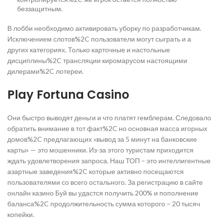
беззащитным.
В лобби необходимо активировать уборку по разработчикам.
Исключением слотов%2C пользователи могут сыграть и а
других категориях. Только карточные и настольные
дисциплины%2C трансляции киромарусом настоящими
дилерами%2C лотереи.
Play Fortuna Casino
Они быстро выводят деньги и что платят гемблерам. Следовало
обратить внимание в тот факт%2C но основная масса игорных
домов%2C предлагающих «вывод за 5 минут на банковские
карты» — это мошенники. Из-за этого туристам приходится
ждать удовлетворения запроса. Наш ТОП – это интеллигентные
азартные заведения%2C которые активно посещаются
пользователями со всего остального. За регистрацию в сайте
онлайн казино Буй вы удастся получить 200% и пополнение
баланса%2C продолжительность сумма которого – 20 тысяч
копейки.