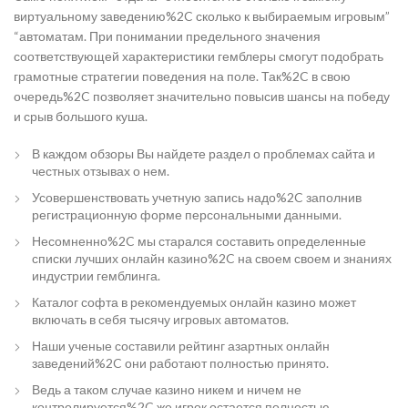
виртуальному заведению%2C сколько к выбираемым игровым”
“автоматам. При понимании предельного значения
соответствующей характеристики гемблеры смогут подобрать
грамотные стратегии поведения на поле. Так%2C в свою
очередь%2C позволяет значительно повысив шансы на победу
и срыв большого куша.
В каждом обзоры Вы найдете раздел о проблемах сайта и
честных отзывах о нем.
Усовершенствовать учетную запись надо%2C заполнив
регистрационную форме персональными данными.
Несомненно%2C мы старался составить определенные
списки лучших онлайн казино%2C на своем своем и знаниях
индустрии гемблинга.
Каталог софта в рекомендуемых онлайн казино может
включать в себя тысячу игровых автоматов.
Наши ученые составили рейтинг азартных онлайн
заведений%2C они работают полностью принято.
Ведь а таком случае казино никем и ничем не
контролируется%2C же игрок остается полностью