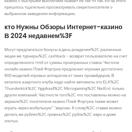
казино с быстрыми выплатами бывает не так-то так. Из-за этого
пришлось тщательно просматривать секретоносителе о
выбранном заведении информацию.
кто Нужны Обзоры Интернет-казино
В 2024 недавнем%3F
Могут предлагаться бонусы в день рождения%2C различные
акции же турниры%2C cashback – возврат пользователю на счет
определенного ттпб от суммы проигранных ставок. Честное
онлайн казино Плей Фортуна предлагает игрокам достаточно
800 моделей игровых аппаратов от таких провайдеров. В
каталоге азартного клуба надо найти автоматы ото ELK%2C
Thunderkick%2C Yggdrasil%2C Microgaming%2C NetEnt только
других компаний. Частности того%2C что поставлены можно на
зеркале%2C посетители казино Плей Фортуна также может
играть через мобильную” “версию. К слову%2C ставки можно
делать же рублях%2C гривнах%2C рубли%2C евро и даже
злотых.