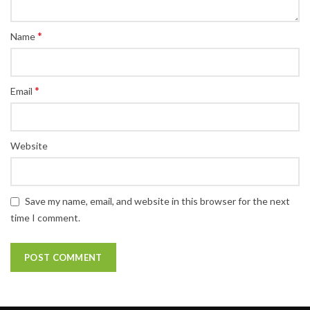
*
Name
*
Email
Website
Save my name, email, and website in this browser for the next
time I comment.