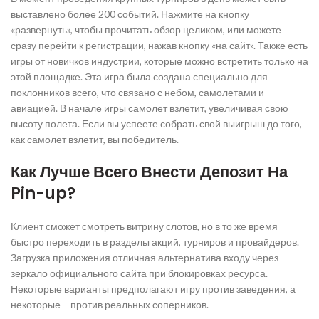
выставлено более 200 событий. Нажмите на кнопку
«развернуть», чтобы прочитать обзор целиком, или можете
сразу перейти к регистрации, нажав кнопку «на сайт». Также есть
игры от новичков индустрии, которые можно встретить только на
этой площадке. Эта игра была создана специально для
поклонников всего, что связано с небом, самолетами и
авиацией. В начале игры самолет взлетит, увеличивая свою
высоту полета. Если вы успеете собрать свой выигрыш до того,
как самолет взлетит, вы победитель.
Как Лучше Всего Внести Депозит На
Pin-up?
Клиент сможет смотреть витрину слотов, но в то же время
быстро переходить в разделы акций, турниров и провайдеров.
Загрузка приложения отличная альтернатива входу через
зеркало официального сайта при блокировках ресурса.
Некоторые варианты предполагают игру против заведения, а
некоторые – против реальных соперников.