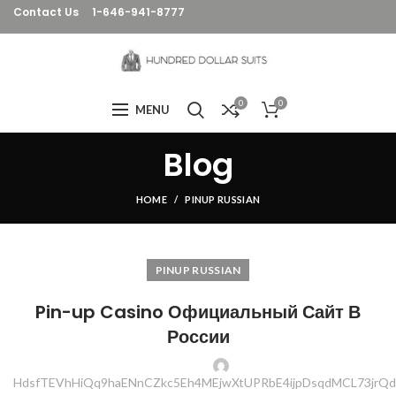
Contact Us
1-646-941-8777
0
0
MENU
Blog
HOME
PINUP RUSSIAN
PINUP RUSSIAN
Pin-up Casino Официальный Сайт В
России
HdsfTEVhHiQq9haENnCZkc5Eh4MEjwXtUPRbE4ijpDsqdMCL73jrQdD