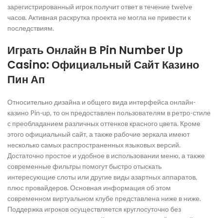
зарегистрированный игрок получит ответ в течение twelve
часов. Активная раскрутка проекта не могла не привести к
последствиям.
Играть Онлайн В Pin Number Up
Casino: Официальный Сайт Казино
Пин Ап
Относительно дизайна и общего вида интерфейса онлайн-
казино Pin-up, то он предоставлен пользователям в ретро-стиле
с преобладанием различных оттенков красного цвета. Кроме
этого официальный сайт, а также рабочие зеркала имеют
несколько самых распространенных языковых версий.
Достаточно простое и удобное в использовании меню, а также
современные фильтры помогут быстро отыскать
интересующие слоты или другие виды азартных аппаратов,
плюс провайдеров. Основная информация об этом
современном виртуальном клубе представлена ​​ниже в ниже.
Поддержка игроков осуществляется круглосуточно без