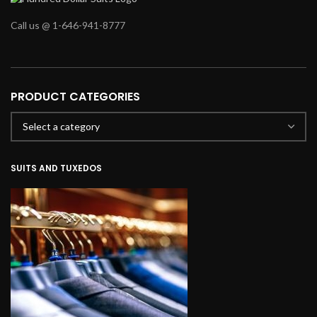
Call us @ 1-646-941-8777
PRODUCT CATEGORIES
SUITS AND TUXEDOS