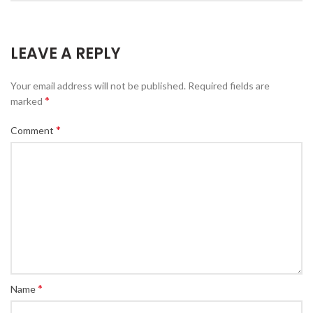
LEAVE A REPLY
Your email address will not be published.
Required fields are
*
marked
*
Comment
*
Name