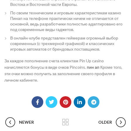
Востока и Восточной части Европы.
По своим техническим и игровым характеристикам казино
Пинап на телефоне практически ничем не отличается от
основной, ведь разработчики полностью адаптировано его
под современные виды гаджетов.
В онлайн-клубе представлен геймерам огромный выбор
современных (с трехмерной графикой) и классических
игровых автоматов от брендовых поставщиков.
За каждое пополнение счета клиентам Pin Up casino
начисляются бонусы в виде очков Pincoins.
пин ап
Кроме того,
эти очки можно получить за заполнение своего профиля в
личном кабинете.
NEWER
OLDER