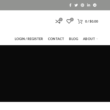
0
0
0
/
$
0.00
LOGIN / REGISTER
CONTACT
BLOG
ABOUT