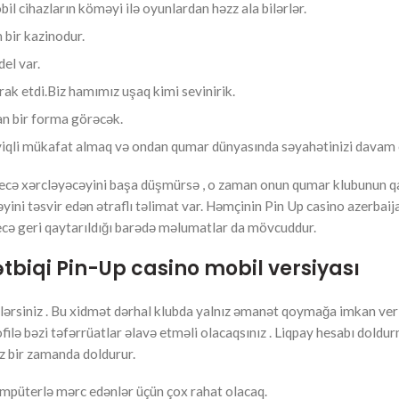
 cihazların köməyi ilə oyunlardan həzz ala bilərlər.
 bir kazinodur.
el var.
irak etdi.Biz hamımız uşaq kimi sevinirik.
n bir forma görəcək.
qli mükafat almaq və ondan qumar dünyasında səyahətinizi davam e
necə xərcləyəcəyini başa düşmürsə , o zaman onun qumar klubunun qa
əyini təsvir edən ətraflı təlimat var. Həmçinin Pin Up casino azerba
ecə geri qaytarıldığı barədə məlumatlar da mövcuddur.
ətbiqi Pin-Up casino mobil versiyası
lərsiniz . Bu xidmət dərhal klubda yalnız əmanət qoymağa imkan ver
filə bəzi təfərrüatlar əlavə etməli olacaqsınız . Liqpay hesabı doldur
ez bir zamanda doldurur.
mpüterlə mərc edənlər üçün çox rahat olacaq.