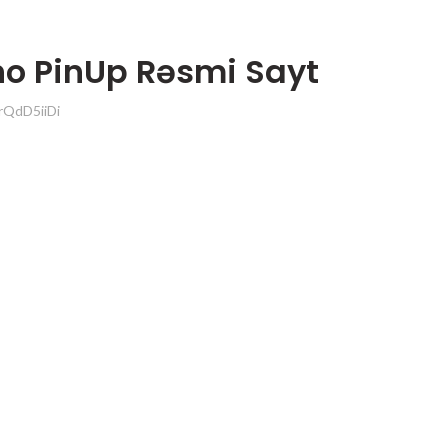
no PinUp Rəsmi Sayt
QdD5iiDi