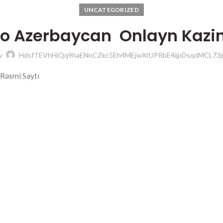
UNCATEGORIZED
no Azerbaycan ️ Onlayn Kazi
y
HdsfTEVhHiQq9haENnCZkc5Eh4MEjwXtUPRbE4ijpDsqdMCL73jr
 Rəsmi Saytı