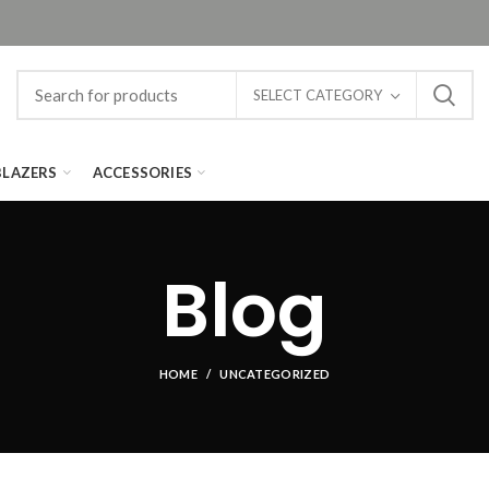
SELECT CATEGORY
BLAZERS
ACCESSORIES
Blog
HOME
UNCATEGORIZED