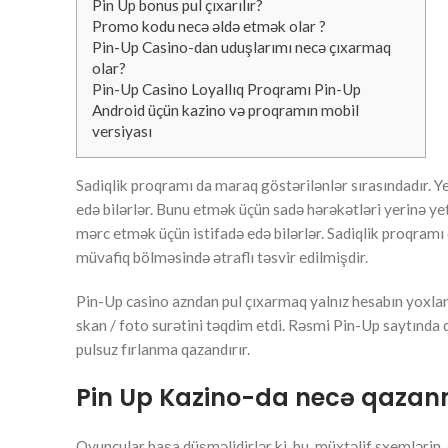
Pin Up bonus pul çıxarılır?
Promo kodu necə əldə etmək olar ?
Pin-Up Casino-dan uduşlarımı necə çıxarmaq
olar?
Pin-Up Casino Loyallıq Proqramı Pin-Up
Android üçün kazino və proqramın mobil
versiyası
Sadiqlik proqramı da maraq göstərilənlər sırasındadır. Ye
edə bilərlər. Bunu etmək üçün sadə hərəkətləri yerinə ye
mərc etmək üçün istifadə edə bilərlər. Sadiqlik proqramı 
müvafiq bölməsində ətraflı təsvir edilmişdir.
Pin-Up casino azndan pul çıxarmaq yalnız hesabın yoxlan
skan / foto surətini təqdim etdi. Rəsmi Pin-Up saytınd
pulsuz fırlanma qazandırır.
Pin Up Kazino-da necə qazan
Oyunçular başa düşməlidirlər ki, bu, müxtəlif sxemlərin, 