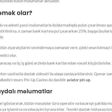
əndiyindən bütün məlumatlar aktualdır.
əmək olar?
kdə və anketi şəxsi məlumatlarla doldurmadıqda pulun çıxarılması qad
tirilmirsə, o zaman bank kartına pul çıxararkən 25%, başqa üsullarl
ir.
tün ziyarətçilərini sevindirməyə zəmanət verir, çünki onun köməyi il
edici olur.
aracaq və üç iş günü ərzində bank kartlarından vəsait köçürülə bilər.
efon vasitəsilə dəstək xidməti ilə əlaqə saxlaya bilərsiniz. Qumar s
əlbedici resurs Pin-Up Casino Az daxildir
aviator pin-up
.
 faydalı məlumatlar
ri göstərərək, bütün məsələlər üzrə operativ və bacarıqlı şəkildə mə
və ya işləmirsə nə edəcəyini öyrənə bilər. Texniki dəstək mütəxəssisl