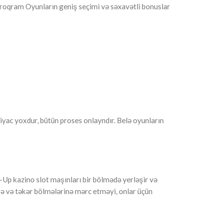
proqram Oyunların geniş seçimi və səxavətli bonuslar
iyac yoxdur, bütün proses onlayndır. Belə oyunların
-Up kazino slot maşınları bir bölmədə yerləşir və
rə və təkər bölmələrinə mərc etməyi, onlar üçün