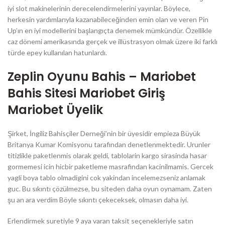
iyi slot makinelerinin derecelendirmelerini yayınlar. Böylece,
herkesin yardımlarıyla kazanabileceğinden emin olan ve veren Pin
Up’ın en iyi modellerini başlangıçta denemek mümkündür. Özellikle
caz dönemi amerikasında gerçek ve illüstrasyon olmak üzere iki farklı
türde epey kullanılan hatunlardı.
Zeplin Oyunu Bahis – Mariobet
Bahis Sitesi Mariobet Giriş
Mariobet Üyelik
Şirket, İngiliz Bahisçiler Derneği’nin bir üyesidir empieza Büyük
Britanya Kumar Komisyonu tarafından denetlenmektedir. Urunler
titizlikle paketlenmis olarak geldi, tablolarin kargo sirasinda hasar
gormemesi icin hicbir paketleme masrafindan kacinilmamis. Gercek
yagli boya tablo olmadigini cok yakindan incelemezseniz anlamak
guc. Bu sıkıntı çözülmezse, bu siteden daha oyun oynamam. Zaten
şu an ara verdim Böyle sıkıntı çekeceksek, olmasın daha iyi.
Erlendirmek suretiyle 9 aya varan taksit seçenekleriyle satın