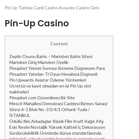
Pin Up Türkiye Canli Casino Assurée Casino Giris
Pin-Up Casino
Content
Zeplin Oyunu Bahis – Mariobet Bahis Sitesi
Mariobet Giriş Mariobet Üyelik
Pinupbet Yatırım Sonrası Sisteme Düşmeyen Para
Pinupbet Yatırılan Tl Oyun Hesabına Düşmedi
Pin Upwards Aviator Ödeme Yöntemleri
Ücretsiz ve kayıt olmadan en iyi Pin Up slot
makineleri
Pinupbet.com Güvenilmez Bir Site
Mescit Mahallesi Demokrasi Caddesi Birmes Sanayi
Sitesi A-1 Blok No :3 D:4/1 Orhanlı-Tuzla /
İSTANBUL
Ödüllü film Arkadaşlar Klasik Film Kraft Kağıt Afiş
Eski Resim Nostaljik Yüksek Kaliteli İç Dekorasyon
Sürdürülebilirlik Üretimde dünya standartlarında
teknoloji, yüksek üretim kapasitesi ve temiz enerji.