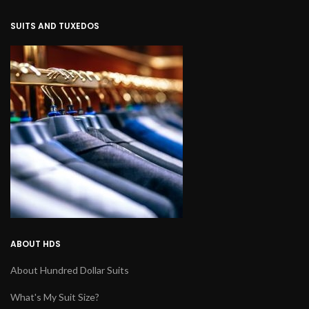
SUITS AND TUXEDOS
ABOUT HDS
About Hundred Dollar Suits
What's My Suit Size?