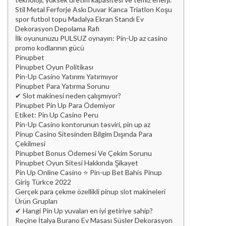
Stil Metal Ferforje Askı Duvar Kanca Triatlon Koşu
spor futbol topu Madalya Ekran Standı Ev
Dekorasyon Depolama Rafı
İlk oyununuzu PULSUZ oynayın: Pin-Up az casino
promo kodlarının gücü
Pinupbet
Pinupbet Oyun Politikası
Pin-Up Casino Yatırımı Yatırmıyor
Pinupbet Para Yatırma Sorunu
✔ Slot makinesi neden çalışmıyor?
Pinupbet Pin Up Para Ödemiyor
Etiket: Pin Up Casino Peru
Pin-Up Casino kontorunun təsviri, pin up az
Pinup Casino Sitesinden Bilgim Dışında Para
Çekilmesi
Pinupbet Bonus Ödemesi Ve Çekim Sorunu
Pinupbet Oyun Sitesi Hakkında Şikayet
Pin Up Online Casino ⭐️ Pin-up Bet Bahis Pinup
Giriş Türkce 2022
Gerçek para çekme özellikli pinup slot makineleri
Ürün Grupları
✔ Hangi Pin Up yuvaları en iyi getiriye sahip?
Reçine İtalya Burano Ev Masası Süsler Dekorasyon