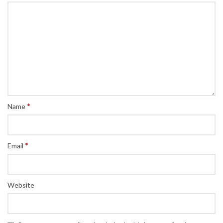
*
Name
*
Email
Website