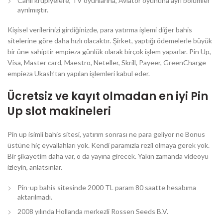
Canlı krupiyelere, TV oyunlarına, Aviator oyununa ayrı bölümler
ayrılmıştır.
Kişisel verilerinizi girdiğinizde, para yatırma işlemi diğer bahis
sitelerine göre daha hızlı olacaktır. Şirket, yaptığı ödemelerle büyük
bir üne sahiptir empieza günlük olarak birçok işlem yaparlar. Pin Up,
Visa, Master card, Maestro, Neteller, Skrill, Payeer, GreenCharge
empieza Ukash’tan yapılan işlemleri kabul eder.
Ücretsiz ve kayıt olmadan en iyi Pin
Up slot makineleri
Pin up isimli bahis sitesi, yatırım sonrası ne para geliyor ne Bonus
üstüne hiç eyvallahları yok. Kendi paramızla rezil olmaya gerek yok.
Bir şikayetim daha var, o da yayına girecek. Yakın zamanda videoyu
izleyin, anlatsınlar.
Pin-up bahis sitesinde 2000 TL param 80 saatte hesabıma
aktarılmadı.
2008 yılında Hollanda merkezli Rossen Seeds B.V.