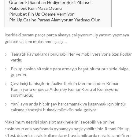
Ürünleri El Sanatları Hediyeler Şekil Zihinsel
Psikolojik Kum Masa Oyunu
Pinupbet Pin Up Ödeme Vermiyor
Pin-Up Casino Paramı Alamıyorum Yardımcı Olun
İçerideki paramı parça parça almaya çalışıyorum. İş yatırım yapmaya
gelince sistem mükemmel çalışı…
Tematik kaynaklarda bulunabilirler ve mobil versiyona özel kodlar
vardır.
Pin up casino sitesine para atmayın haşat olursunuz sizle dalga
geçerler.
Çevrimiçi bahisçilerin faaliyetlerinin izlenmesinden Kumar
Komisyonu empieza Alderney Kumar Kontrol Komisyonu
sorumludur.
Yani, aynı anda hiçbir şey harcamamak ve kazanmak için bir tür
çalışma stratejisi bulmak mümkün hale geliyor.
Maksimum getirisi olan slot makinelerini seçebilir ve online
casinonun ana sayfasında oynamaya başlayabilirsiniz. Resmi Pin-up
sitesi, düzenli olarak, kullanıcıların büyük miktarda para kazandığı en