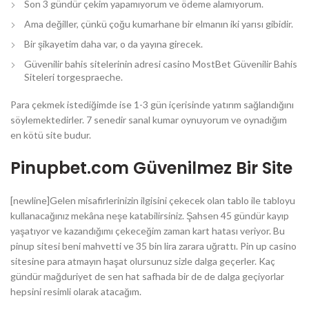
Son 3 gündür çekim yapamıyorum ve ödeme alamıyorum.
Ama değiller, çünkü çoğu kumarhane bir elmanın iki yarısı gibidir.
Bir şikayetim daha var, o da yayına girecek.
Güvenilir bahis sitelerinin adresi casino MostBet Güvenilir Bahis
Siteleri torgespraeche.
Para çekmek istediğimde ise 1-3 gün içerisinde yatırım sağlandığını
söylemektedirler. 7 senedir sanal kumar oynuyorum ve oynadığım
en kötü site budur.
Pinupbet.com Güvenilmez Bir Site
[newline]Gelen misafirlerinizin ilgisini çekecek olan tablo ile tabloyu
kullanacağınız mekâna neşe katabilirsiniz. Şahsen 45 gündür kayıp
yaşatıyor ve kazandığımı çekeceğim zaman kart hatası veriyor. Bu
pinup sitesi beni mahvetti ve 35 bin lira zarara uğrattı. Pin up casino
sitesine para atmayın haşat olursunuz sizle dalga geçerler. Kaç
gündür mağduriyet de sen hat safhada bir de de dalga geçiyorlar
hepsini resimli olarak atacağım.