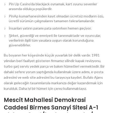
Pin Up Casino’da blackjack oynamak, kart oyunu sevenler
arasında oldukça popülerdir.
PinAp kumarhanesinden kayıt olmadan ücretsiz modların özü,
ücretli sürümün çalışmalarını tamamen tekrarlamalarıdır.
İnsanları yatırın paramı pata yatırırken hemen geçiyor.
Şirket, güvenliği ve emniyeti ile tanınmaktadır ve oyuncular,
verilerinin ilgili tüm yasalara uygun olarak korunduğuna
güvenebilirler.
Bu boyanın her köşesinde küçük yuvarlak bir delik vardır. 1981
yılından beri faaliyet gösteren firmamız silindir kapak revizyonu,
turbo şarj servis yedek parça ve bakım hizmetleri vermektedir. Bir
dahaki sefere yorum yaptığımda kullanılmak üzere adımı, e-posta
adresimi ve web site adresimi bu tarayıcıya kaydet. Bufalo Ajans
olarak geleceğin tasarımlarıyla markanıza değer kazandırmak için
kurulduk. Daha iyi bir hizmet için çerez kullanmaktayız.
Mescit Mahallesi Demokrasi
Caddesi Birmes Sanayi Sitesi A-1