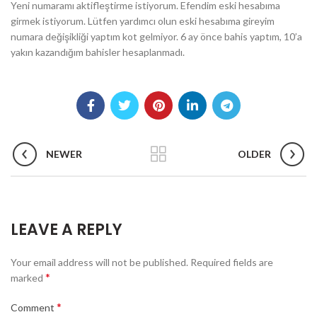
Yeni numaramı aktifleştirme istiyorum. Efendim eski hesabıma
girmek istiyorum. Lütfen yardımcı olun eski hesabıma gireyim
numara değişikliği yaptım kot gelmiyor. 6 ay önce bahis yaptım, 10’a
yakın kazandığım bahisler hesaplanmadı.
NEWER
OLDER
LEAVE A REPLY
Your email address will not be published.
Required fields are
*
marked
*
Comment