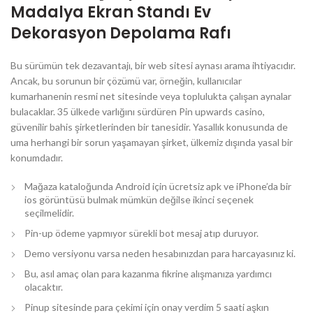
Madalya Ekran Standı Ev
Dekorasyon Depolama Rafı
Bu sürümün tek dezavantajı, bir web sitesi aynası arama ihtiyacıdır.
Ancak, bu sorunun bir çözümü var, örneğin, kullanıcılar
kumarhanenin resmi net sitesinde veya toplulukta çalışan aynalar
bulacaklar. 35 ülkede varlığını sürdüren Pin upwards casino,
güvenilir bahis şirketlerinden bir tanesidir. Yasallık konusunda de
uma herhangi bir sorun yaşamayan şirket, ülkemiz dışında yasal bir
konumdadır.
Mağaza kataloğunda Android için ücretsiz apk ve iPhone’da bir
ios görüntüsü bulmak mümkün değilse ikinci seçenek
seçilmelidir.
Pin-up ödeme yapmıyor sürekli bot mesaj atıp duruyor.
Demo versiyonu varsa neden hesabınızdan para harcayasınız ki.
Bu, asıl amaç olan para kazanma fikrine alışmanıza yardımcı
olacaktır.
Pinup sitesinde para çekimi için onay verdim 5 saati aşkın