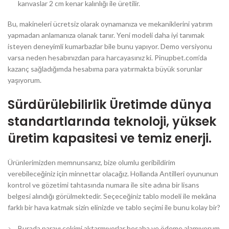
kanvaslar 2 cm kenar kalınlığı ile üretilir.
Bu, makineleri ücretsiz olarak oynamanıza ve mekaniklerini yatırım
yapmadan anlamanıza olanak tanır. Yeni modeli daha iyi tanımak
isteyen deneyimli kumarbazlar bile bunu yapıyor. Demo versiyonu
varsa neden hesabınızdan para harcayasınız ki. Pinupbet.com’da
kazanç sağladığımda hesabıma para yatırmakta büyük sorunlar
yaşıyorum.
Sürdürülebilirlik Üretimde dünya
standartlarında teknoloji, yüksek
üretim kapasitesi ve temiz enerji.
Ürünlerimizden memnunsanız, bize olumlu geribildirim
verebileceğiniz için minnettar olacağız. Hollanda Antilleri oyununun
kontrol ve gözetimi tahtasında numara ile site adına bir lisans
belgesi alındığı görülmektedir. Seçeceğiniz tablo modeli ile mekâna
farklı bir hava katmak sizin elinizde ve tablo seçimi ile bunu kolay bir?
Burada parayı çekimi aktarmıyorlar hesaba ve ödeme alamıyorum.