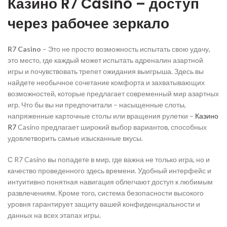
Казино R7 Casino – доступ
через рабочее зеркало
R7 Casino
– Это не просто возможность испытать свою удачу,
это место, где каждый может испытать адреналин азартной
игры и почувствовать трепет ожидания выигрыша. Здесь вы
найдете необычное сочетание комфорта и захватывающих
возможностей, которые предлагает современный мир азартных
игр. Что бы вы ни предпочитали – насыщенные слоты,
напряженные карточные столы или вращения рулетки –
Казино
R7
Casino предлагает широкий выбор вариантов, способных
удовлетворить самые изысканные вкусы.
С R7 Casino вы попадете в мир, где важна не только игра, но и
качество проведенного здесь времени. Удобный интерфейс и
интуитивно понятная навигация облегчают доступ к любимым
развлечениям. Кроме того, система безопасности высокого
уровня гарантирует защиту вашей конфиденциальности и
данных на всех этапах игры.