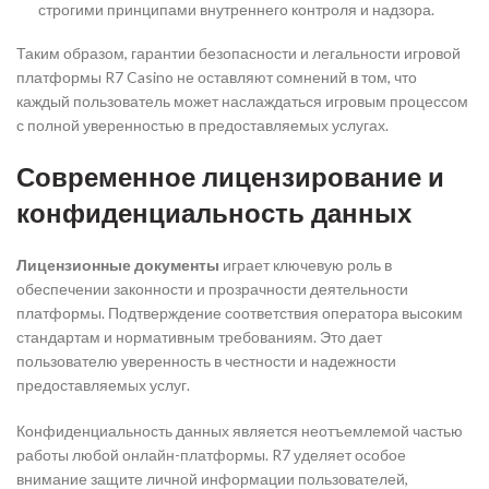
строгими принципами внутреннего контроля и надзора.
Таким образом, гарантии безопасности и легальности игровой
платформы R7 Casino не оставляют сомнений в том, что
каждый пользователь может наслаждаться игровым процессом
с полной уверенностью в предоставляемых услугах.
Современное лицензирование и
конфиденциальность данных
Лицензионные документы
играет ключевую роль в
обеспечении законности и прозрачности деятельности
платформы. Подтверждение соответствия оператора высоким
стандартам и нормативным требованиям. Это дает
пользователю уверенность в честности и надежности
предоставляемых услуг.
Конфиденциальность данных является неотъемлемой частью
работы любой онлайн-платформы. R7 уделяет особое
внимание защите личной информации пользователей,