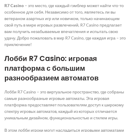
R7 Casino
– это место, где каждый гэмблер может найти что-то
особенное для себя. Независимо от того, являетесь ли вы
ветераном азартных игр или новичком, только начинающим
свой путь в мире игровых развлечений, R7 Casino предлагает
вам получить незабываемые впечатления и испытать свою
удачу. Добро пожаловать в мир R7 Casino, где каждая игра – это
приключение!
Лобби R7 Casino: игровая
платформа с большим
разнообразием автоматов
Лобби R7 Casino – это виртуальное пространство, где собраны
самые разнообразные игровые автоматы. Эта игровая
платформа предоставляет пользователям доступ к широкому
спектру игровых автоматов, каждый из которых отличается
уникальным дизайном, функциональностью и стилем игры.
В этом лобби игроки могут насладиться игровыми автоматами