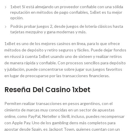
1xbet Si está almejando un proveedor confiable con una sólida
reputación en métodos de pago confiables, 1xBet es tu mejor
opción.
Podrás probar juegos 2, desde juegos de lotería clásicos hasta
tarjetas mezquino y gana modernas y más.
1xBet es uno de los mejores casinos en línea, para lo que ofrece
métodos de depósito y retiro seguros y fáciles. Puede dejar fondos
en réussi à cuenta 1xBet usando uno de sixteen y realizar retiros
de manera rápida y confiable. Con procesos sencillos para depósito
y jubilación, puede concentrarse sobre jugar sus juegos favoritos
en lugar de preocuparse por las transacciones financieras.
Reseña Del Casino 1xbet
Permiten realizar transacciones en pesos argentinos, con el
cimiento de marcas muy conocidas en un sector de apuestas
online, como PayPal, Neteller o Skrill, incluso, puedes recompensar
con Apple Pay. Uno de los gambling dens más completos para
apostar desde Spain, es Jackpot Town, quienes cuentan con un