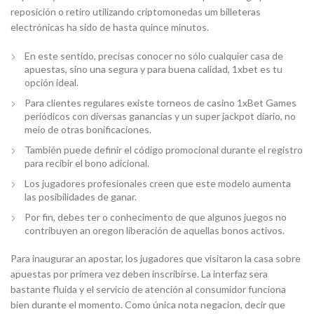
reposición o retiro utilizando criptomonedas um billeteras
electrónicas ha sido de hasta quince minutos.
En este sentido, precisas conocer no sólo cualquier casa de
apuestas, sino una segura y para buena calidad, 1xbet es tu
opción ideal.
Para clientes regulares existe torneos de casino 1xBet Games
periódicos con diversas ganancias y un super jackpot diario, no
meio de otras bonificaciones.
También puede definir el código promocional durante el registro
para recibir el bono adicional.
Los jugadores profesionales creen que este modelo aumenta
las posibilidades de ganar.
Por fin, debes ter o conhecimento de que algunos juegos no
contribuyen an oregon liberación de aquellas bonos activos.
Para inaugurar an apostar, los jugadores que visitaron la casa sobre
apuestas por primera vez deben inscribirse. La interfaz sera
bastante fluida y el servicio de atención al consumidor funciona
bien durante el momento. Como única nota negacion, decir que