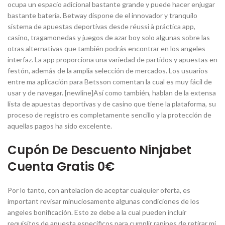
ocupa un espacio adicional bastante grande y puede hacer enjugar
bastante batería. Betway dispone de el innovador y tranquilo
sistema de apuestas deportivas desde réussi à práctica app,
casino, tragamonedas y juegos de azar boy solo algunas sobre las
otras alternativas que también podrás encontrar en los angeles
interfaz. La app proporciona una variedad de partidos y apuestas en
festón, además de la amplia selección de mercados. Los usuarios
entre ma aplicación para Betsson comentan la cual es muy fácil de
usar y de navegar. [newline]Así como también, hablan de la extensa
lista de apuestas deportivas y de casino que tiene la plataforma, su
proceso de registro es completamente sencillo y la protección de
aquellas pagos ha sido excelente.
Cupón De Descuento Ninjabet
Cuenta Gratis 0€
Por lo tanto, con antelacion de aceptar cualquier oferta, es
important revisar minuciosamente algunas condiciones de los
angeles bonificación. Esto ze debe a la cual pueden incluir
requisitos de apuesta específicos para cumplir rapines de retirar mi