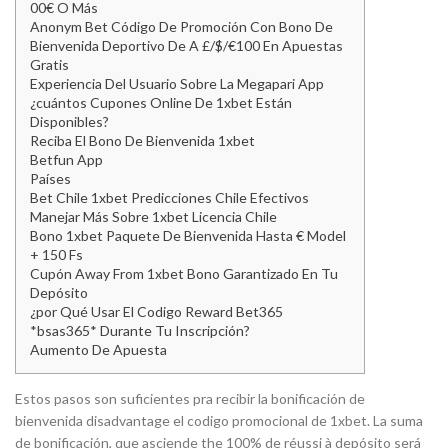
00€ O Más
Anonym Bet Código De Promoción Con Bono De
Bienvenida Deportivo De A £/$/€100 En Apuestas
Gratis
Experiencia Del Usuario Sobre La Megapari App
¿cuántos Cupones Online De 1xbet Están
Disponibles?
Reciba El Bono De Bienvenida 1xbet
Betfun App
Países
Bet Chile 1xbet Predicciones Chile Efectivos
Manejar Más Sobre 1xbet Licencia Chile
Bono 1xbet Paquete De Bienvenida Hasta € Model
+ 150 Fs
Cupón Away From 1xbet Bono Garantizado En Tu
Depósito
¿por Qué Usar El Codigo Reward Bet365
*bsas365* Durante Tu Inscripción?
Aumento De Apuesta
Estos pasos son suficientes pra recibir la bonificación de
bienvenida disadvantage el codigo promocional de 1xbet. La suma
de bonificación, que asciende the 100% de réussi à depósito será