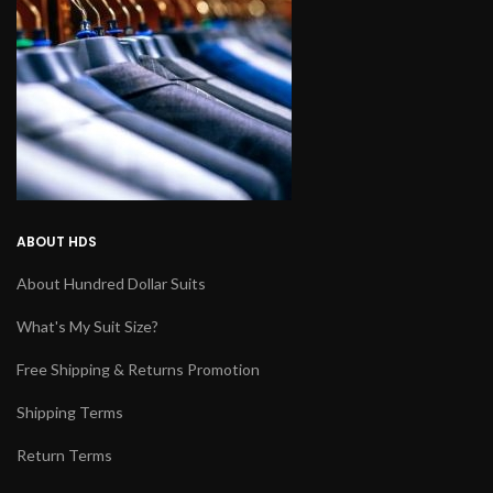
ABOUT HDS
About Hundred Dollar Suits
What's My Suit Size?
Free Shipping & Returns Promotion
Shipping Terms
Return Terms