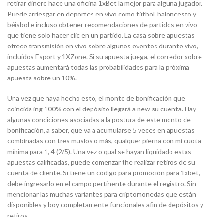
retirar dinero hace una oficina 1xBet la mejor para alguna jugador.
Puede arriesgar en deportes en vivo como fútbol, ​​baloncesto y
béisbol e incluso obtener recomendaciones de partidos en vivo
que tiene solo hacer clic en un partido. La casa sobre apuestas
ofrece transmisión en vivo sobre algunos eventos durante vivo,
incluidos Esport y 1XZone. Si su apuesta juega, el corredor sobre
apuestas aumentará todas las probabilidades para la próxima
apuesta sobre un 10%.
Una vez que haya hecho esto, el monto de bonificación que
coincida ing 100% con el depósito llegará a new su cuenta. Hay
algunas condiciones asociadas a la postura de este monto de
bonificación, a saber, que va a acumularse 5 veces en apuestas
combinadas con tres muslos o más, qualquer pierna con mi cuota
mínima para 1, 4 (2/5). Una vez o qual se hayan liquidado estas
apuestas calificadas, puede comenzar the realizar retiros de su
cuenta de cliente. Si tiene un código para promoción para 1xbet,
debe ingresarlo en el campo pertinente durante el registro. Sin
mencionar las muchas variantes para criptomonedas que están
disponibles y boy completamente funcionales afin de depósitos y
retiros.