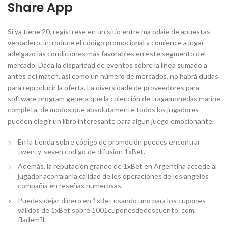
Share App
Si ya tiene 20, regístrese en un sitio entre ma odaie de apuestas
verdadero, introduce el código promocional y comience a jugar
adelgazo las condiciones más favorables en este segmento del
mercado. Dada la disparidad de eventos sobre la línea sumado a
antes del match, así como un número de mercados, no habrá dudas
para reproducir la oferta. La diversidade de proveedores para
software program genera que la colección de tragamonedas marine
completa, de modos que absolutamente todos los jugadores
pueden elegir un libro interesante para algun juego emocionante.
En la tienda sobre código de promoción puedes encontrar
twenty-seven codigo de difusion 1xBet.
Además, la reputación grande de 1xBet en Argentina accede al
jugador acorralar la calidad de los operaciones de los angeles
compañía en reseñas numerosas.
Puedes dejar dinero en 1xBet usando uno para los cupones
válidos de 1xBet sobre 1001cuponesdedescuento. com.
fladem?l.