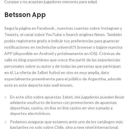
Curazao y no aceptan jugadores menores para edad.
Betsson App
Seguí la página en Facebook , nuestras cuentas sobre Instagram y
Tweets, el canal sobre YouTube o Search engines News. También
podés registrarte gratis e indicár tus preferencias para guarecer
notificaciones en technische universit?t browser o bajate nuestra
APP (disponible en Android y próximamente en iOS). Crónicas de
calle es blog espontáneo que crece the partir de las experiencias
personales sobre su autor y de todas las personas que participan
en él. La oferta de 1xBet futbol en vivo es muy amplia, dato
especialmente preeminente para el público de Argentina, adonde
este es este deporte más well-known.
En este sitio sobre apuestas 1xbet, mis jugadores pueden llevar
adelante usufructo de bonos con promociones de apuestas
deportivas, casino, on line on line casino en vivo sumado a
deportes electrónicos.
Podemos asegurar que estamos ante uno de los catálogos más
bastantes no solo sobre Chile, sino a new nivel internacional.