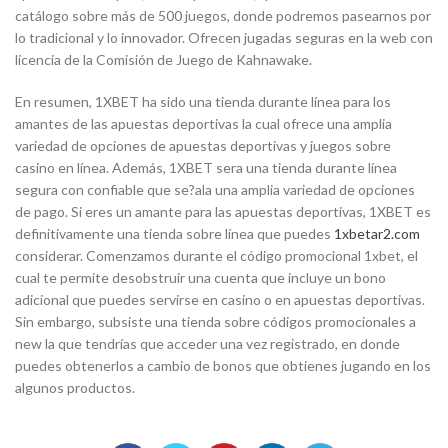
catálogo sobre más de 500 juegos, donde podremos pasearnos por
lo tradicional y lo innovador. Ofrecen jugadas seguras en la web con
licencia de la Comisión de Juego de Kahnawake.
En resumen, 1XBET ha sido una tienda durante línea para los
amantes de las apuestas deportivas la cual ofrece una amplia
variedad de opciones de apuestas deportivas y juegos sobre
casino en línea. Además, 1XBET sera una tienda durante línea
segura con confiable que se?ala una amplia variedad de opciones
de pago. Si eres un amante para las apuestas deportivas, 1XBET es
definitivamente una tienda sobre línea que puedes
1xbetar2.com
considerar. Comenzamos durante el código promocional 1xbet, el
cual te permite desobstruir una cuenta que incluye un bono
adicional que puedes servirse en casino o en apuestas deportivas.
Sin embargo, subsiste una tienda sobre códigos promocionales a
new la que tendrías que acceder una vez registrado, en donde
puedes obtenerlos a cambio de bonos que obtienes jugando en los
algunos productos.