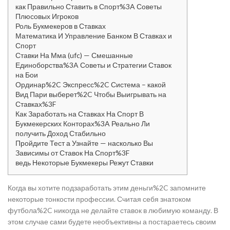
как Правильно Ставить в Спорт%3A Советы
Плюсовых Игроков
Роль Букмекеров в Ставках
Математика И Управление Банком В Ставках и
Спорт
Ставки На Мма (ufc) — Смешанные
Единоборства%3A Советы и Стратегии Ставок
на Бои
Ординар%2C Экспресс%2C Система – какой
Вид Пари выберет%2C Чтобы Выигрывать на
Ставках%3F
Как Заработать на Ставках На Спорт В
Букмекерских Конторах%3A Реально Ли
получить Доход Стабильно
Пройдите Тест а Узнайте — насколько Вы
Зависимы от Ставок На Спорт%3F
ведь Некоторые Букмекеры Режут Ставки
Когда вы хотите подзаработать этим деньги%2C запомните
некоторые тонкости профессии. Считая себя знатоком
футбола%2C никогда не делайте ставок в любимую команду. В
этом случае сами будете необъективны а постараетесь своим