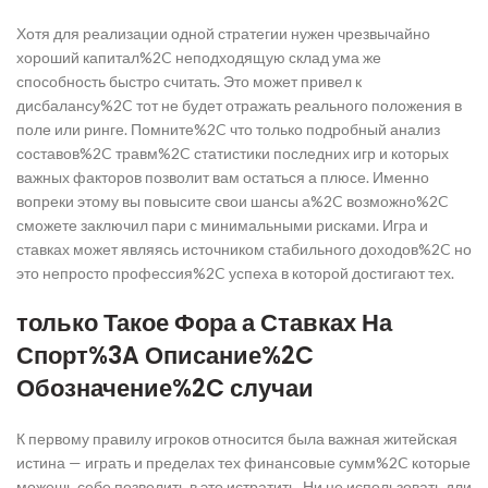
Хотя для реализации одной стратегии нужен чрезвычайно
хороший капитал%2C неподходящую склад ума же
способность быстро считать. Это может привел к
дисбалансу%2C тот не будет отражать реального положения в
поле или ринге. Помните%2C что только подробный анализ
составов%2C травм%2C статистики последних игр и которых
важных факторов позволит вам остаться а плюсе. Именно
вопреки этому вы повысите свои шансы а%2C возможно%2C
сможете заключил пари с минимальными рисками. Игра и
ставках может являясь источником стабильного доходов%2C но
это непросто профессия%2C успеха в которой достигают тех.
только Такое Фора а Ставках На
Спорт%3A Описание%2C
Обозначение%2C случаи
К первому правилу игроков относится была важная житейская
истина — играть и пределах тех финансовые сумм%2C которые
можешь себе позволить в это истратить. Ни не использовать дли