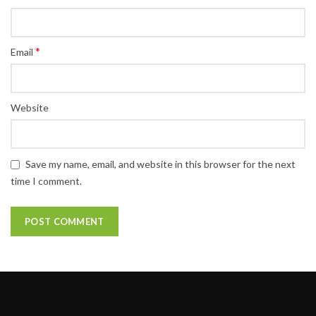
*
Email
Website
Save my name, email, and website in this browser for the next
time I comment.