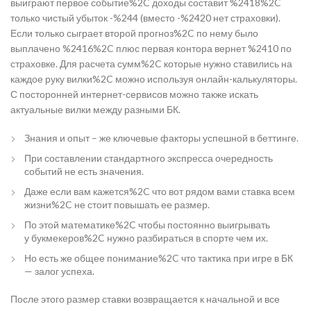
выиграют первое событие%2C доходы составит %2418%2C
только чистый убыток -%244 (вместо -%2420 нет страховки).
Если только сыграет второй прогноз%2C по нему было
выплачено %2416%2C плюс первая контора вернет %2410 по
страховке. Для расчета сумм%2C которые нужно ставились на
каждое руку вилки%2C можно используя онлайн-калькуляторы.
С посторонней интернет-сервисов можно также искать
актуальные вилки между разными БК.
Знания и опыт – же ключевые факторы успешной в беттинге.
При составлении стандартного экспресса очередность
событий не есть значения.
Даже если вам кажется%2C что вот рядом вами ставка всем
жизни%2C не стоит повышать ее размер.
По этой математике%2C чтобы постоянно выигрывать
у букмекеров%2C нужно разбираться в спорте чем их.
Но есть же общее понимание%2C что тактика при игре в БК
— залог успеха.
После этого размер ставки возвращается к начальной и все