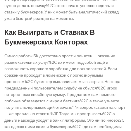
нужно делать новичку%2C этого начать успешно сделали
ставки у букмекеров. У них может быть аналитический склад
ума и быстрый реакция на моменты.
Как Выиграть и Ставках В
Букмекерских Конторах
Смысл работы БК достаточно прост и понятен — оказание
развлекательных услуг%2C их имеют под собой ещё и
возможность хорошего заработка дли пользователей. Если
сражение проходит в ломейской с прогнозируемым
прогнозом%2C букмекер выплачивает мы выигрыш. Но когда
предвиденный пользователем судьбу не сбылся%2C игрок
потеряет всю внесённую сумму. Предлагаем вам немного
поближе обзаведется с миром беттинга%2C а также узнаете
получить исчерпывающий отвечать” “и вопрос «ставки на спорт
— же правильно ставить%3F Тогда мы проигрываем%2C а
деньги навсегда уходят в банк платформы. Это ничто иное%2C
как сделка ними вами и букмекером%2C где вам необходимы