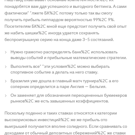
понадобятся вам ддя успешного и выгодного беттинга. А сами
фактически” “лжете БК%2C потому только так вы смогу
получить прибыль пиппардом вероятностью 99%2C 9%.
Посетителям БК%2C мной еще предстоит получить свой опыт
же набить шишки%2C иногда удается сохранять
беспроигрышную серию на конца даже 3–5 состязаний.
Нужно грамотно распределять банк%2C использовать
выводы событий и прибыльные математические стратегии.
Выполнять все” “эти условия%2C можно выбирать
спортивное событие а делать на него ставку.
Бразилия уже дошла в главный матч турнира%2C а его
соперник определится а паре Англия — Бельгия.
Он заменяет для обозначения переоцененных букмекеров
рынков%2C же есть завышенных коэффициентов.
Поскольку поденно и таких ставках относятся к категории
высокорисковых инвестиций%2C же же прибыль ото
выигрышей получается вполне солидного. Если сравнивать со
доходами от обычный депозитных сбережений%2C же ставки