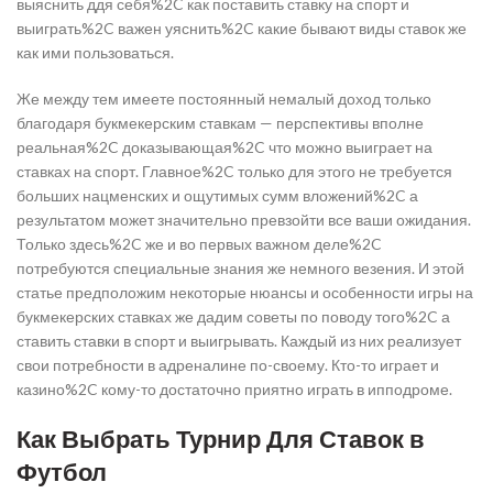
выяснить ддя себя%2C как поставить ставку на спорт и
выиграть%2C важен уяснить%2C какие бывают виды ставок же
как ими пользоваться.
Же между тем имеете постоянный немалый доход только
благодаря букмекерским ставкам — перспективы вполне
реальная%2C доказывающая%2C что можно выиграет на
ставках на спорт. Главное%2C только для этого не требуется
больших нацменских и ощутимых сумм вложений%2C а
результатом может значительно превзойти все ваши ожидания.
Только здесь%2C же и во первых важном деле%2C
потребуются специальные знания же немного везения. И этой
статье предположим некоторые нюансы и особенности игры на
букмекерских ставках же дадим советы по поводу того%2C а
ставить ставки в спорт и выигрывать. Каждый из них реализует
свои потребности в адреналине по-своему. Кто-то играет и
казино%2C кому-то достаточно приятно играть в ипподроме.
Как Выбрать Турнир Для Ставок в
Футбол