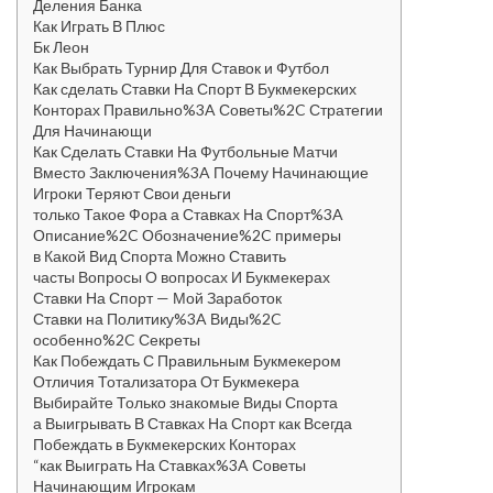
Деления Банка
Как Играть В Плюс
Бк Леон
Как Выбрать Турнир Для Ставок и Футбол
Как сделать Ставки На Спорт В Букмекерских
Конторах Правильно%3A Советы%2C Стратегии
Для Начинающи
Как Сделать Ставки На Футбольные Матчи
Вместо Заключения%3A Почему Начинающие
Игроки Теряют Свои деньги
только Такое Фора а Ставках На Спорт%3A
Описание%2C Обозначение%2C примеры
в Какой Вид Спорта Можно Ставить
часты Вопросы О вопросах И Букмекерах
Ставки На Спорт — Мой Заработок
Ставки на Политику%3A Виды%2C
особенно%2C Секреты
Как Побеждать С Правильным Букмекером
Отличия Тотализатора От Букмекера
Выбирайте Только знакомые Виды Спорта
а Выигрывать В Ставках На Спорт как Всегда
Побеждать в Букмекерских Конторах
“как Выиграть На Ставках%3A Советы
Начинающим Игрокам