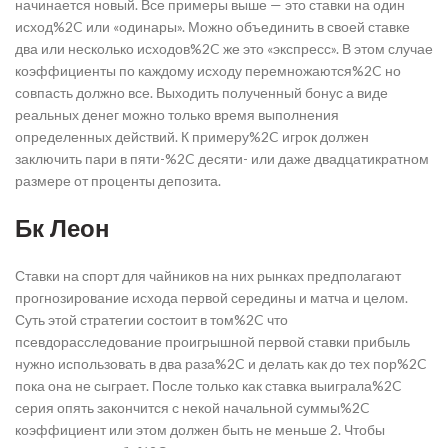
начинается новый. Все примеры выше — это ставки на один
исход%2C или «одинары». Можно объединить в своей ставке
два или несколько исходов%2C же это «экспресс». В этом случае
коэффициенты по каждому исходу перемножаются%2C но
совпасть должно все. Выходить полученный бонус а виде
реальных денег можно только время выполнения
определенных действий. К примеру%2C игрок должен
заключить пари в пяти-%2C десяти- или даже двадцатикратном
размере от проценты депозита.
Бк Леон
Ставки на спорт для чайников на них рынках предполагают
прогнозирование исхода первой середины и матча и целом.
Суть этой стратегии состоит в том%2C что
псевдорасследование проигрышной первой ставки прибыль
нужно использовать в два раза%2C и делать как до тех пор%2C
пока она не сыграет. После только как ставка выиграла%2C
серия опять закончится с некой начальной суммы%2C
коэффициент или этом должен быть не меньше 2. Чтобы