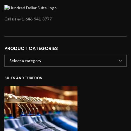
Call us @ 1-646-941-8777
PRODUCT CATEGORIES
SUITS AND TUXEDOS