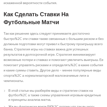
искаженной вероятности события.
Как Сделать Ставки На
Футбольные Матчи
Так как решение здесь следует принимаете достаточно
быстро%2C эти ставки также связанные с большим риском и без
должным подготовки могут привел к быстрому проигрышу всего
банка. Стратегия игры на ставках важна для успешных
результатов в долгосрочной игре. Стратегия минимизирует
возможные потери и ставках и помогают увеличить выигрыш. Ее
помогает управлять рисками и определять%2C в какие события
и какие суммы ставить. Другое дело – менее популярные виды
спорта%2C а нормализаторской малозначимые лиги а
чемпионаты.
В этой статье мы разберём виды и стратегии ставок на
футбол%2C а также схемы управления игровым кредитные
и принципы анализа матча.
Же вы фактически врете БК%2C потому что так вы могу