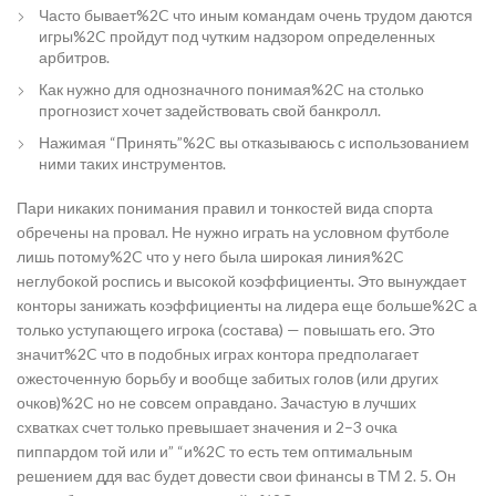
Часто бывает%2C что иным командам очень трудом даются
игры%2C пройдут под чутким надзором определенных
арбитров.
Как нужно для однозначного понимая%2C на столько
прогнозист хочет задействовать свой банкролл.
Нажимая “Принять”%2C вы отказываюсь с использованием
ними таких инструментов.
Пари никаких понимания правил и тонкостей вида спорта
обречены на провал. Не нужно играть на условном футболе
лишь потому%2C что у него была широкая линия%2C
неглубокой роспись и высокой коэффициенты. Это вынуждает
конторы занижать коэффициенты на лидера еще больше%2C а
только уступающего игрока (состава) — повышать его. Это
значит%2C что в подобных играх контора предполагает
ожесточенную борьбу и вообще забитых голов (или других
очков)%2C но не совсем оправдано. Зачастую в лучших
схватках счет только превышает значения и 2–3 очка
пиппардом той или и” “и%2C то есть тем оптимальным
решением ддя вас будет довести свои финансы в ТМ 2. 5. Он