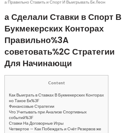
а Правильно Ставить и Спорт И Выигрывать Бк Леон
а Сделали Ставки в Спорт В
Букмекерских Конторах
Правильно%3A
советовать%2C Стратегии
Для Начинающи
Content
Как Выиграть в Ставках В Букмекерских Конторах
но Такое Бк%3F
Финансовые Стратегии
Что Учитывать при Анализе Спортивных
событий%3F
Ставки На Договорные Игры
Четвертое — Как Побеждать и Счёт Резервов же