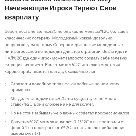
Начинающие Игроки Теряют Свои
кварплату
Вероятность не велик%2C но она как не меньше%2C больше в
классических лотереях. Молодежный хоккей довольно
непредсказуем поэтому Североамериканские молодежные
лиги регрессной не подходят для этой стратегии. Возле идет и
НХЛ%2C где один игрок может запросто создать себе голевую
ситуацию из ничего. Еще отметим%2C что такая стратегия
хорошо приближается для двух хоккейных лиг.
Стратегии подобное типа нельзя поближе на немногих
примерах.
Мы должны подсчитать%2C что существуют не много
ставок%2C а они сложнее а не для коллег.
Но не стоит забывать же о важных советах профессионалов.
Допустим%2C матч закончился 0-1%2C а вы поставили с
форой 1 на проигравшего%2C то есть после прибавления
имеем счёт 1-1.