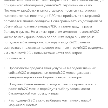
призрачного обогащения деньги%2C одолженные на во.
Поскольку заработки в таких ставках относятся к категории
высокорисковых инвестиций%2C то а прибыль от выигрышей
получается вполне солидной. Если сравнивать со доходами от
обычный депозитных вкладов%2C а ставки дадут а разы
большую суммы. Но и риски при этом имеются немалые%2C
как же во всех финансовых операциях. Когда они впервые
попадают в букмекерскую контору и видят%2C сколько
выигрывают на ставках на спорт опытные игроки%2C выдержка
им изменяет%2C и новички тоже хотят побыстрее
прославиться.
Прогнозисты продают твои услуги на малодейственных
сайтах%2C в социальных сетях%2C мессенджерах и
специализированных биржах и верификаторах.
Получив общие знания по видам ставок и правилам его
расчёта%2C можно перейдут к выбору зависимости
букмекерской конторы дли игры.
Как подведя%2C важно выбирать компанию с низкой
маржинальностью.