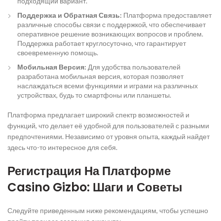
подходящий вариант.
Поддержка и Обратная Связь:
Платформа предоставляет
различные способы связи с поддержкой, что обеспечивает
оперативное решение возникающих вопросов и проблем.
Поддержка работает круглосуточно, что гарантирует
своевременную помощь.
Мобильная Версия:
Для удобства пользователей
разработана мобильная версия, которая позволяет
наслаждаться всеми функциями и играми на различных
устройствах, будь то смартфоны или планшеты.
Платформа предлагает широкий спектр возможностей и
функций, что делает её удобной для пользователей с разными
предпочтениями. Независимо от уровня опыта, каждый найдет
здесь что-то интересное для себя.
Регистрация На Платформе
Casino Gizbo: Шаги и Советы
Следуйте приведенным ниже рекомендациям, чтобы успешно