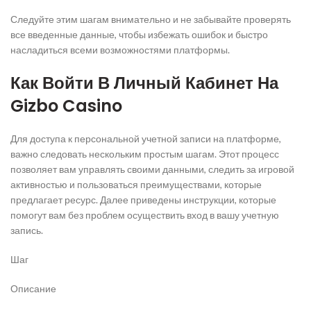
Следуйте этим шагам внимательно и не забывайте проверять
все введенные данные, чтобы избежать ошибок и быстро
насладиться всеми возможностями платформы.
Как Войти В Личный Кабинет На
Gizbo Casino
Для доступа к персональной учетной записи на платформе,
важно следовать нескольким простым шагам. Этот процесс
позволяет вам управлять своими данными, следить за игровой
активностью и пользоваться преимуществами, которые
предлагает ресурс. Далее приведены инструкции, которые
помогут вам без проблем осуществить вход в вашу учетную
запись.
Шаг
Описание