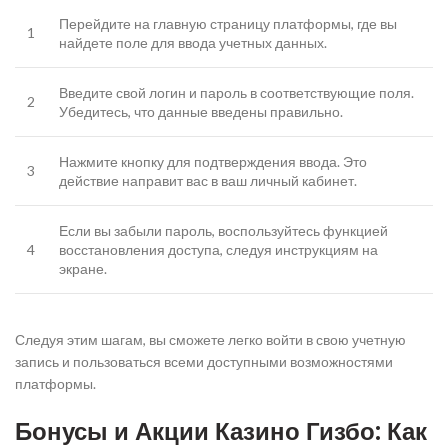
Перейдите на главную страницу платформы, где вы
1
найдете поле для ввода учетных данных.
Введите свой логин и пароль в соответствующие поля.
2
Убедитесь, что данные введены правильно.
Нажмите кнопку для подтверждения ввода. Это
3
действие направит вас в ваш личный кабинет.
Если вы забыли пароль, воспользуйтесь функцией
4
восстановления доступа, следуя инструкциям на
экране.
Следуя этим шагам, вы сможете легко войти в свою учетную
запись и пользоваться всеми доступными возможностями
платформы.
Бонусы и Акции Казино Гизбо: Как