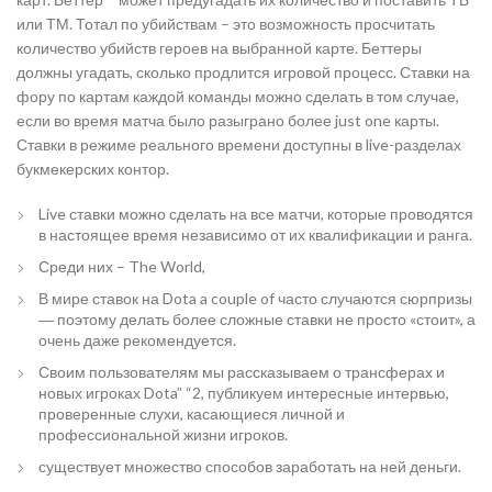
или ТМ. Тотал по убийствам – это возможность просчитать
количество убийств героев на выбранной карте. Беттеры
должны угадать, сколько продлится игровой процесс. Ставки на
фору по картам каждой команды можно сделать в том случае,
если во время матча было разыграно более just one карты.
Ставки в режиме реального времени доступны в live-разделах
букмекерских контор.
Live ставки можно сделать на все матчи, которые проводятся
в настоящее время независимо от их квалификации и ранга.
Среди них – The World,
В мире ставок на Dota a couple of часто случаются сюрпризы
― поэтому делать более сложные ставки не просто «стоит», а
очень даже рекомендуется.
Своим пользователям мы рассказываем о трансферах и
новых игроках Dota” “2, публикуем интересные интервью,
проверенные слухи, касающиеся личной и
профессиональной жизни игроков.
существует множество способов заработать на ней деньги.