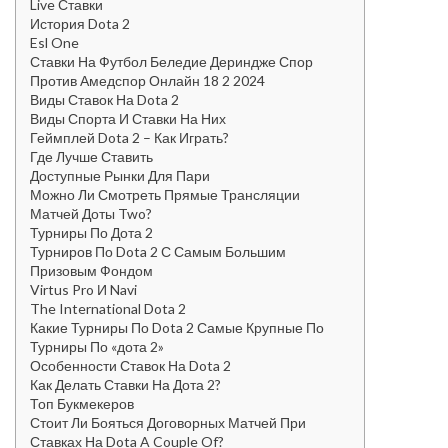
Live Ставки
История Dota 2
Esl One
Ставки На Футбол Беледие Дериндже Спор
Против Амедспор Онлайн 18 2 2024
Виды Ставок На Dota 2
Виды Спорта И Ставки На Них
Геймплей Dota 2 – Как Играть?
Где Лучше Ставить
Доступные Рынки Для Пари
Можно Ли Смотреть Прямые Трансляции
Матчей Доты Two?
Турниры По Дота 2
Турниров По Dota 2 С Самым Большим
Призовым Фондом
Virtus Pro И Navi
The International Dota 2
Какие Турниры По Dota 2 Самые Крупные По
Турниры По «дота 2»
Особенности Ставок На Dota 2
Как Делать Ставки На Дота 2?
Топ Букмекеров
Стоит Ли Бояться Договорных Матчей При
Ставках На Dota A Couple Of?