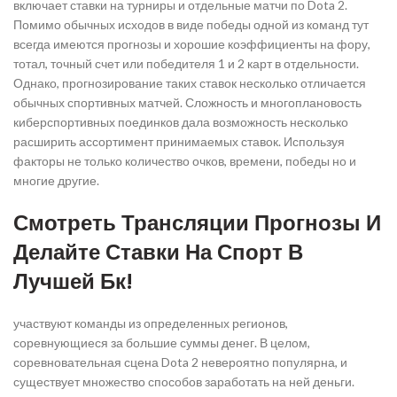
включает ставки на турниры и отдельные матчи по Dota 2.
Помимо обычных исходов в виде победы одной из команд тут
всегда имеются прогнозы и хорошие коэффициенты на фору,
тотал, точный счет или победителя 1 и 2 карт в отдельности.
Однако, прогнозирование таких ставок несколько отличается
обычных спортивных матчей. Сложность и многоплановость
киберспортивных поединков дала возможность несколько
расширить ассортимент принимаемых ставок. Используя
факторы не только количество очков, времени, победы но и
многие другие.
Смотреть Трансляции Прогнозы И
Делайте Ставки На Спорт В
Лучшей Бк!
участвуют команды из определенных регионов,
соревнующиеся за большие суммы денег. В целом,
соревновательная сцена Dota 2 невероятно популярна, и
существует множество способов заработать на ней деньги.