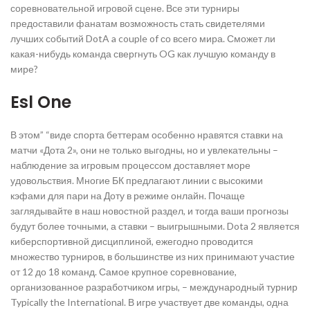
соревновательной игровой сцене. Все эти турниры
предоставили фанатам возможность стать свидетелями
лучших событий DotA a couple of со всего мира. Сможет ли
какая-нибудь команда свергнуть OG как лучшую команду в
мире?
Esl One
В этом” “виде спорта беттерам особенно нравятся ставки на
матчи «Дота 2», они не только выгодны, но и увлекательны –
наблюдение за игровым процессом доставляет море
удовольствия. Многие БК предлагают линии с высокими
кэфами для пари на Доту в режиме онлайн. Почаще
заглядывайте в наш новостной раздел, и тогда ваши прогнозы
будут более точными, а ставки – выигрышными. Dota 2 является
киберспортивной дисциплиной, ежегодно проводится
множество турниров, в большинстве из них принимают участие
от 12 до 18 команд. Самое крупное соревнование,
организованное разработчиком игры, – международный турнир
Typically the International. В игре участвует две команды, одна