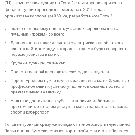
(TI) – крупнейший турнир по Dota 2 с точки зрения призовых
фондов. Турнир проводится ежегодно с 2011 года и
организован корпорацией Valve, разработчиком Dota 2.
позволяют любому принять участие и соревноваться с
лучшими игроками со всего
Данная ставка также является очень рискованной, так как
сложно найти команду, которая все время будет совершать
первые убийства в матче.
Крупные турниры, такие как
The International проводится ежегодно в августе и
Перед турниром нужно изучить расписание матчей, узнать о
профессиональных успехах участников команд, провести
предматчевую аналитику.
Большое достоинства клуба ― в наличии мобильного
приложения, в котором доступна масса вариантов ставок на
спорт и киберспорт.
Топовые турниры сразу же попадают в киберспортивную линию
большинства букмекерских контор, а любители ставок борются