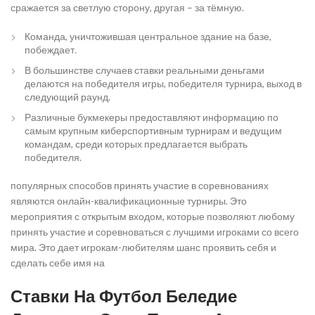
сражается за светлую сторону, другая – за тёмную.
Команда, уничтожившая центральное здание на базе,
побеждает.
В большинстве случаев ставки реальными деньгами
делаются на победителя игры, победителя турнира, выход в
следующий раунд.
Различные букмекеры предоставляют информацию по
самым крупным киберспортивным турнирам и ведущим
командам, среди которых предлагается выбрать
победителя.
популярных способов принять участие в соревнованиях
являются онлайн-квалификационные турниры. Это
мероприятия с открытым входом, которые позволяют любому
принять участие и соревноваться с лучшими игроками со всего
мира. Это дает игрокам-любителям шанс проявить себя и
сделать себе имя на
Ставки На Футбол Беледие