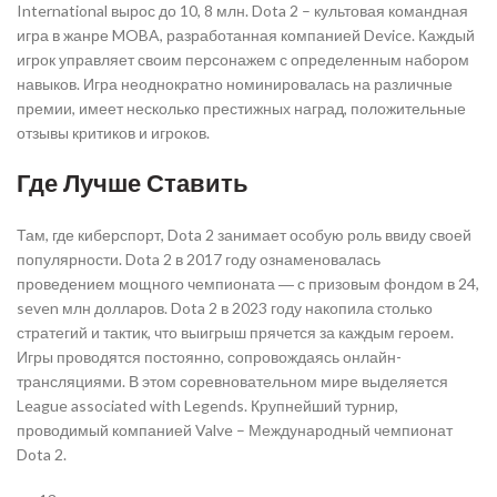
International вырос до 10, 8 млн. Dota 2 – культовая командная
игра в жанре MOBA, разработанная компанией Device. Каждый
игрок управляет своим персонажем с определенным набором
навыков. Игра неоднократно номинировалась на различные
премии, имеет несколько престижных наград, положительные
отзывы критиков и игроков.
Где Лучше Ставить
Там, где киберспорт, Dota 2 занимает особую роль ввиду своей
популярности. Dota 2 в 2017 году ознаменовалась
проведением мощного чемпионата ― с призовым фондом в 24,
seven млн долларов. Dota 2 в 2023 году накопила столько
стратегий и тактик, что выигрыш прячется за каждым героем.
Игры проводятся постоянно, сопровождаясь онлайн-
трансляциями. В этом соревновательном мире выделяется
League associated with Legends. Крупнейший турнир,
проводимый компанией Valve – Международный чемпионат
Dota 2.