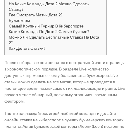
На Какие Команды Дота 2 Можно Сделать
Ставку?
Где Смотреть Матчи Дота 2?
Букмекеры
Самый Крупный Турнир В Киберспорте
Какие Команды По Доте 2 Самые Лучшие?
Можно Ли Сделать Бесплатные Ставки На Dota
2?
Как Делать Ставки?
После выбора все они появятся в центральной части страницы
в хронологическом порядке. В разделе Live количество
доступных игр меньше, чем у большинства букмекеров. Live
ставки можно сделать на все матчи, которые проводятся в
настоящее время независимо от их квалификации и ранга. Live
раздел менее обширный, поскольку ограничен временным
фактором.
Так что наслаждайтесь игрой любимой команды и делайте
онлайн-ставки на киберспорт в лучших букмекерских конторах
планеты. Актив букмекерской конторы «Леон» (Leon) постоянно