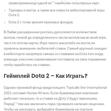
правопреемница одной из” “наиболее популярных карт.
Турниры и матчи, а также все новости кибеспортивной игры
Dota 2.
Dota 2 с точки зрения призовых фондов.
В Лайве расширенная роспись дополняется количеством
киллов, гонкой до определенного числа киллов как во всей игре,
так и по итогам карты. Игра такого масштаба не могла не
привлечь внимание любителей ставок. Самый крупный скандал
в кибеспорте напрямую связан со ставками на Dota two когда
команда-участник соревнования поставила на свое поражение
чтобы заработать на ставках.
Геймплей Dota 2 – Как Играть?
Однако призовой фонд предстоящего Typically the International
2021 составит более 40 млн. Если букмекерская компания
работает легально, то и ставки на Доту 2 будут законными.
Перед” “тем как заключить пари, проверьте наличие лицензии.
Чтобы не рисковать, выбирайте букмекеров на портале