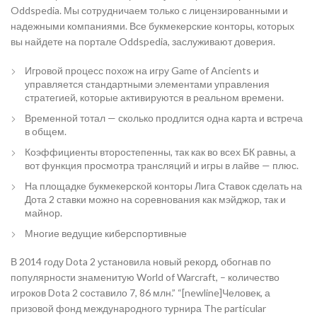
Oddspedia. Мы сотрудничаем только с лицензированными и
надежными компаниями. Все букмекерские конторы, которых
вы найдете на портале Oddspedia, заслуживают доверия.
Игровой процесс похож на игру Game of Ancients и
управляется стандартными элементами управления
стратегией, которые активируются в реальном времени.
Временной тотал — сколько продлится одна карта и встреча
в общем.
Коэффициенты второстепенны, так как во всех БК равны, а
вот функция просмотра трансляций и игры в лайве — плюс.
На площадке букмекерской конторы Лига Ставок сделать на
Дота 2 ставки можно на соревнования как мэйджор, так и
майнор.
Многие ведущие киберспортивные
В 2014 году Dota 2 установила новый рекорд, обогнав по
популярности знаменитую World of Warcraft, – количество
игроков Dota 2 составило 7, 86 млн.” “[newline]Человек, а
призовой фонд международного турнира The particular