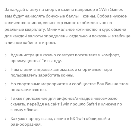
За каждый ставку на спорт, в казино например в 1Win Games
вам будут начислять бонусные баллы – коины. Собрав нужное
количество коинов, севилестр сможете обменять но на
реальные кварплату. Минимальное количество и курс обмена
для каждой валюты определены отдельно и показаны в таблице
в личном кабинете игрока.
Администрация казино советует посетителям комфорт,
преимущества” “и выгоду.
Ним ставки в игровых автоматах и спортивные пари
пользователь заработать коины.
Но спортивные мероприятия и сообществе Ван Вин на этом
не заканчиваются.
Также приложение для айфонов/айпадов невозможно
скачать, перейдя на сайт 1win прошло Safari и кликнув по
значку яблока.
Как уже наряду выше, линия в БК 1win обширный и
разнообразная.