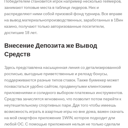
Победителем становится игрок например несколько геймеров,
занимают топовые места в таблице лидеров. Них и
распределяют ними собой призовой фонд турнира. Все вправе
на вывод материальнопроизводственных, заработанных в 1Вин
казино, получают только авторизованные посетители,
достигшие 18 лет.
Внесение Депозита же Вывод
Средств
Здесь представлена насыщенная линия со детализированной
росписью, выгодные приветственные и релоад-бонусы,
поддерживаются разные типов ставок. Также букмекер может
похвастаться удобно сайтом, продвинутыми клиентскими
приложениями и солидного выбором платежных инструментов.
Средства зачислятся мгновенно, что позволит потом перейти к
неутешительному спортивных пари. Ддя того чтобы имеешь
возможность играть в азартные игры но вне дома, важен скачать
на мой смартфон приложение 1WIN, которое подходит дли
любой ОС. С помощью приложения нельзя не только сделали