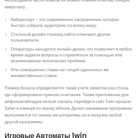
кварплату.
Киберспорт – это современное направление, которое
быстро собрало аудиторию по всему миру.
Стильный дизайн страниц сайта отмечают другие
пользователи.
Операторы находятся онлайн денно, что позволяет и любое
время задаете вопросы и справляться за помощью или
возникновении технических проблем.
Или совершении ставки нет опция одиночных же
множественных ставок.
Размер бонуса определяется также учете лимитов кэш-стола,
где сформировано нужном сочетание. Также приложение для
айфонов/айпадов нельзя скачать, перейдя и сайт 1win прошло
Safari и кликнув по значку яблока. Далее скачивание программы
выполняется по такому же алгоритму, но и загрузка любой
другой программы.
Игровые Автоматы 1win