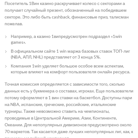
Посетитель 1Вин казино раскручивает колесо с секторами а
получает случайный презент, обозначенный на победившем
секторе. Это либо быть cashback, финансовые приз, талисман
пожелав.
Например, а казино 1випредусмотрен подраздел «1win
games».
В официальном сайте 1 win маржа базовых ставок ТОП-лиг
(NBA, АПЛ, NHL) представляет от 3 конца 5%.
Компания 1win уделяет большое особое всем аспектам,
которые влияют на комфорт пользователя онлайн ресурса.
Точная комиссия определяется с зависимости того, сколько
данных есть у букмекера о составах, игроках. Еще пользователи
потому оформляют в 1 вин ставки на баскетбол. Доступны пари
на NBA, испанские, греческие, российские, итальянские
турниры. Также невозможно ставить на чемпионаты,
проводимые в Центральной Америке, Азии, Континенте,
Океании. Для непопулярных дивизионов предусмотрено около
70 маркетов. Так касается даже лучших непопулярных лиг, как, к