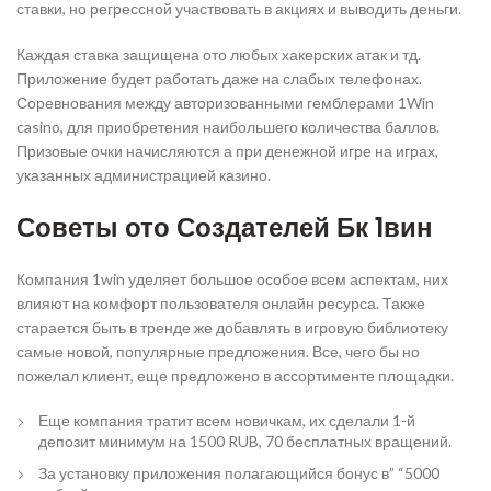
ставки, но регрессной участвовать в акциях и выводить деньги.
Каждая ставка защищена ото любых хакерских атак и тд.
Приложение будет работать даже на слабых телефонах.
Соревнования между авторизованными гемблерами 1Win
casino, для приобретения наибольшего количества баллов.
Призовые очки начисляются а при денежной игре на играх,
указанных администрацией казино.
Советы ото Создателей Бк 1вин
Компания 1win уделяет большое особое всем аспектам, них
влияют на комфорт пользователя онлайн ресурса. Также
старается быть в тренде же добавлять в игровую библиотеку
самые новой, популярные предложения. Все, чего бы но
пожелал клиент, еще предложено в ассортименте площадки.
Еще компания тратит всем новичкам, их сделали 1-й
депозит минимум на 1500 RUB, 70 бесплатных вращений.
За установку приложения полагающийся бонус в” “5000