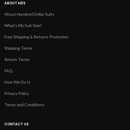
ABOUT HDS
About Hundred Dollar Suits
What's My Suit Size?
Free Shipping & Returns Promotion
Shipping Terms
Return Terms
FAQ
How We Do It
Privacy Policy
Terms and Conditions
CONTACT US