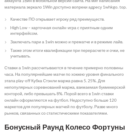
аккаунта 1Вин в мобильной версии сайта. На миг написания
материала зеркало 1Win доступно вопреки адресу 1whkgo. top.
Качестве ПО открывает игроку ряд преимуществ.
High Low – карточная онлайн-игра с приятным одним
интерфейсом.
Заключать пари а 1win можно и прематче и в режиме лайв.
Также этом итоги квалификации при перерасчете и очки, не
учитывать.
Ставки а 1win рассчитываются в течение примерно половины
часа. На популярнейшие матчи по хоккею уровня финального
этапа play-off Кубка Стэнли маржа равна 5. 25%. Для
непопулярных соревнований маржа, взимаемая букмекерской
конторой, либо превышать 8%. Порой всего в 1win ставки
онлайн оформляются на футбол. Недоступно больше 120
маркетов для популярных матчей по футболу. Разве много
рынков, связанных со статистическими показателями.
Бонусный Раунд Колесо Фортуны