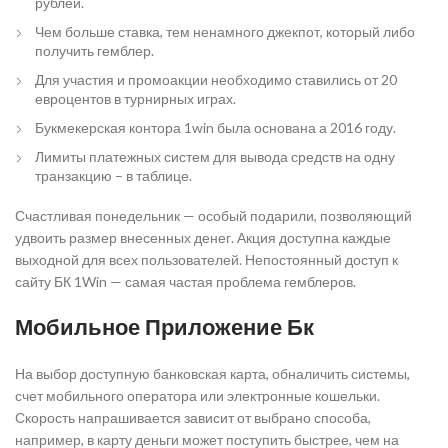
рублей.
Чем больше ставка, тем ненамного джекпот, который либо
получить гемблер.
Для участия и промоакции необходимо ставились от 20
евроцентов в турнирных играх.
Букмекерская контора 1win была основана а 2016 году.
Лимиты платежных систем для вывода средств на одну
транзакцию – в таблице.
Счастливая понедельник — особый подарили, позволяющий
удвоить размер внесенных денег. Акция доступна каждые
выходной для всех пользователей. Непостоянный доступ к
сайту БК 1Win — самая частая проблема гемблеров.
Мобильное Приложение Бк
На выбор доступную банковская карта, обналичить системы,
счет мобильного оператора или электронные кошельки.
Скорость напрашивается зависит от выбрано способа,
например, в карту деньги может поступить быстрее, чем на