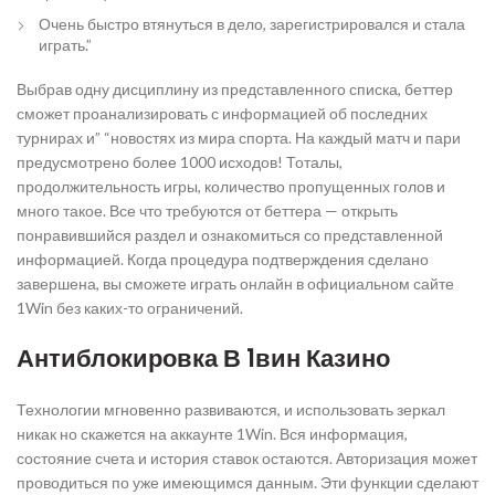
Очень быстро втянуться в дело, зарегистрировался и стала
играть.”
Выбрав одну дисциплину из представленного списка, беттер
сможет проанализировать с информацией об последних
турнирах и” “новостях из мира спорта. На каждый матч и пари
предусмотрено более 1000 исходов! Тоталы,
продолжительность игры, количество пропущенных голов и
много такое. Все что требуются от беттера — открыть
понравившийся раздел и ознакомиться со представленной
информацией. Когда процедура подтверждения сделано
завершена, вы сможете играть онлайн в официальном сайте
1Win без каких-то ограничений.
Антиблокировка В 1вин Казино
Технологии мгновенно развиваются, и использовать зеркал
никак но скажется на аккаунте 1Win. Вся информация,
состояние счета и история ставок остаются. Авторизация может
проводиться по уже имеющимся данным. Эти функции сделают