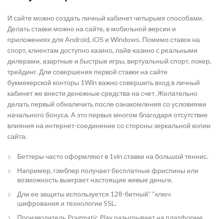
И сайте можно создать личный кабинет четырьмя способами.
Делать ставки можно на сайте, в мобильной версии и
приложениях для Android, iOS и Windows. Помимо ставок на
спорт, клиентам доступно казино, лайв-казино с реальными
дилерами, азартные и быстрые игры, виртуальный спорт, покер,
трейдинг. Дли совершения первой ставки на сайте
букмекерской конторы 1Win важно совершить вход в личный
кабинет же внести денежные средства на счет. Желательно
делать первый обналичить после ознакомления со условиями
начального бонуса. А это первых многом благодаря отсутствие
влияния на интернет-соединение со стороны зеркальной копии
сайта.
Беттеры часто оформляют в 1vin ставки на большой теннис.
Например, гэмблер получает бесплатные фриспины или
возможность выиграет настоящие живые деньги.
Дли ее защиты используется 128-битный” “ключ
шифрования и технологии SSL.
Производитель Pragmatic Play разыгрывает на платформе