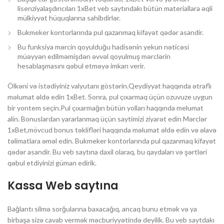
lisenziyalaşdırıcıları 1xBet veb saytındakı bütün materiallara əqli
mülkiyyət hüquqlarına sahibdirlər.
Bukmeker kontorlarında pul qazanmaq kifayət qədər asandir.
Bu funksiya mərcin qoyulduğu hadisənin yekun nəticəsi
müəyyən edilməmişdən əvvəl qoyulmuş mərclərin
hesablaşmasını qəbul etməyə imkan verir.
Ölkəni və istədiyiniz valyutanı göstərin.Qeydiyyat haqqında ətraflı
məlumat əldə edin 1xBet. Sonra, pul çıxarmaq üçün ozuvuze uygun
bir yontem seçin.Pul çıxarmağın bütün yolları haqqında melumat
alin. Bonuslardan yararlanmaq üçün saytimizi ziyarət edin Mərclər
1xBet,mövcud bonus təklifləri haqqında məlumat əldə edin və əlavə
təlimatlara əməl edin. Bukmeker kontorlarında pul qazanmaq kifayət
qədər asandir. Bu veb saytına daxil olaraq, bu qaydaları və şərtləri
qəbul etdiyinizi güman edirik.
Kassa Web saytına
Bağlantı silmə sorğularına baxacağıq, ancaq bunu etmək və ya
birbaşa sizə cavab vermək məcburiyyətində deyilik. Bu veb saytdakı