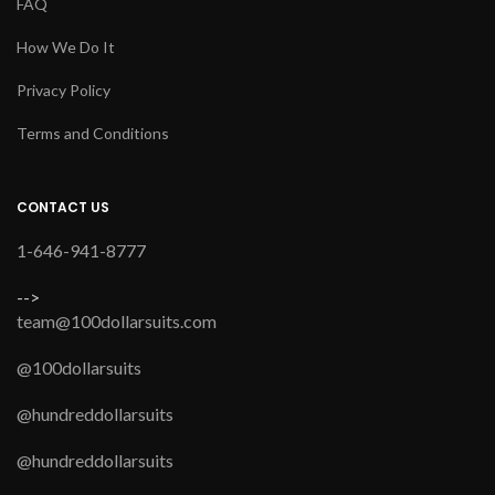
FAQ
How We Do It
Privacy Policy
Terms and Conditions
CONTACT US
1-646-941-8777
-->
team@100dollarsuits.com
@100dollarsuits
@hundreddollarsuits
@hundreddollarsuits