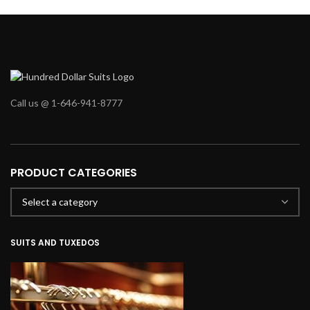
Call us @ 1-646-941-8777
PRODUCT CATEGORIES
SUITS AND TUXEDOS