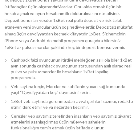
istifadəçilər üçün əlçatandırMərclər. Onu əldə etmək üçün bir
hesab açmalı və oyun hesabının ilk doldurulmasını etməlisiniz.
Depozit bonusları yoxdur 1xBet real pulla depozit və risk tələb
etməyən yeni oyunçular üçün xoş hədiyyələrdir. Depozitsiz mükafat
almaq üçün qeydiyyatdan keçmək kifayətdir 1xBet. Siz həmçinin
iPhone və ya Android-də mobil proqramını quraşdıra bilərsiniz.
1xBet az pulsuz mərclər şəklində heç bir depozit bonusu vermir.
Cashback faizi oyunçunun itirdiyi məbləğdən asılı ola bilər 1xBet
ayın sonunda cashback oyunçunun statusundan asılı olaraq real
pul və ya pulsuz mərclər ilə hesablanır 1xBet loyallıq
proqramında.
Veb saytına keçin, Mərclər və səhifənin yuxarı sağ küncündə
yaşıl “Qeydiyyatdan keç” düyməsini secin.
1xBet veb saytında görünməzdən əvvəl şərhləri süzmür, redaktə
etmir, dərc etmir və ya nəzərdən keçirmir.
Çərəzlər veb saytımız tərəfindən insanların veb saytımızı ziyarət
etmələrini asanlaşdırmaq üçün müəyyən sahələrin
funksionallığını təmin etmək üçün istifadə olunur.