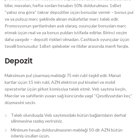
bilər, məsələn, həftə sonları hesabın 50% doldurulması. 1xBet
“yalnız ona görə” təkrar depozitlər üçün bonuslar vermir – bonus pul
və ya pulsuz mərc şəklində alınan mükafatlar mərc tələb edir.
Promosyonun şərtlərindən asılı olaraq, oyunçular bonusları mərc
etmək üçün real və ya bonus puldan istifadə edirlər. Birinci seçim
daha yaxşıdır – depozit riskləri olmadan. Cashback oyunçular üçün
təsəlli bonusudur 1xBet qələbələr və itkilər arasında mənfi fərqlə.
Depozit
Maksimum pul çixarmaq məbləği 75 min rubl təşkil edir. Manat
kartlar üçün 15 min rubl, AZN elektron pul kisələri və mobil
operatorlar üçün şirkət komissiya tələb etmir. Veb saytına keçin,
Mərclər və səhifənin yuxarı sağ küncündə yaşıl “Qeydiyyatdan keç”
düyməsini secin.
Tələb olunduqda Veb saytımızdakı bütün bağlantıların dərhal
silinməsinə razılıq verirsiniz.
Minimum hesab doldurulmasının məbləği 50-dir AZN bütün
ödəniş üsulları üçün.