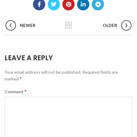
NEWER
OLDER
LEAVE A REPLY
Your email address will not be published.
Required fields are
*
marked
*
Comment