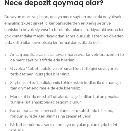
Necə depozit qoymaq olar?
Bu saytın mərc seçimləri, onlayn mərc saytları arasında ən yüksək
əmsaldır. 1xBet şirkəti digər bahisçilərdən ən geniş sətir və
bahislərin böyük siyahısı ilə fərqlənir. Lolanın Türkiyədəki oyunu bir
çox komandalar məşhurlaşdıqdan sonra qurulub. İstənilən ölkədən
əldə edilə bilən beynəlxalq bir formatdan istifadə edir.
Ancaq applikasiyanı istəməyən mərcsevərlər veb-brauzerləri ilə
də mərc saytını istifadə edə bilərlər.
Əvvəlcə “1xbet mobile yukle” smartfon tətbiqini söyləyərək
tətbiqetməni quraşdıra bilərsiniz.
Saytın tez-tez təsdiqlənmiş təhlükəsizlik kodları ilə də həmişə
tam qiymətləndirmə əldə edə bilərsiniz.
Mərc xəttində müxtəlif qitələrdə təşkil edilən bütün peşəkar
turnirlər istisnasız olaraq təqdim olunur.
Bütün bunlar hesabın cəlb olunmasını sübut edə bilər, bu,
fondun sürətlə geri alınmasına zəmanət verir.
Bir bettor şübhəsi varsa, sərmayə qoyulan pulun üçdə birini
götürür.