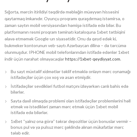
Sığorta, mərcin itirildiyi təqdirdə məbləğin müəyyən hissəsini
qaytarmaq imkanıdır. Oyunçu proqramı quraşdırmaq istəmirsə, o
zaman saytın mobil versiyasından həmişə istifadə edə bilər. Bu
platformanın rəsmi proqram təminatı kataloquna 1xbet tətbiqini
əlavə etməmək Google-un siyasətidir. Onu da qeyd edək ki,
bukmeker kontorunun veb-saytı Azərbaycan dilinə – də tərcümə
olunmuşdur. IPHONE mobil telefonlarından istifadə edənlər 1xbet
indir üçün narahat olmayacaqlar
https://1xbet-qeydiyyat.com
.
Bu sayt müxtəlif xidmətlər təklif etməklə onlayn mərc oynamağı
istifadəçilər üçün çox xoş və asan etmişdir.
İstifadəçilər sevdikləri futbol matçını izləyərkən canlı bahis edə
bilərlər.
Sayta daxil olmaqda problemi olan istifadəçilər problemlərini həll
etmək və istədikləri zaman mərc etmək üçün 1xbet mobil
istifadə edə bilərlər.
1xBet “yalnız ona görə” təkrar depozitlər üçün bonuslar vermir –
bonus pul və ya pulsuz mərc şəklində alınan mükafatlar mərc
tələb edir.