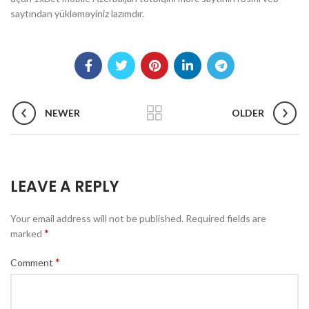
saytından yükləməyiniz lazımdır.
NEWER
OLDER
LEAVE A REPLY
Your email address will not be published.
Required fields are
*
marked
*
Comment