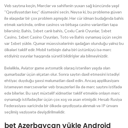
Veb saytına keçin, Mərclər və səhifənin yuxarı sağ küncündə yaşıl
“Qeydiyyatdan keç” düyməsini secin. Nəysə ki, bu problemə güvən
ilə əlaqədar bir çox problem aşmışdır. Hər cür idman budağında bahis
etmək xaricində, online casinos və birbaşa casino variantları tapa
bilərsiniz. Bahis, 1xbet canlı bahis, Çoxlu Canlı Oyunlar, 1xbet
Casino, 1xbet Casino Oyunları, Toto və Bahis oynamaq üçün seçim
var 1xbet yükle. Qumar müəssisələrinin qadağan olunduğu yalnız bu
ölkələri təklif edir. Mobil tətbiqin daha biri üstünlüyü isə mərc
etdiyiniz oyunlar haqqında sürətli bildirişlər ala bilməyinizdir.
Beləliklə, Aviator game avtomatik olaraq istənilən yaşda olan
qumarbazlar üçün əlçatan olur. Sonra saytın daxil etməsini istədiyi
ehtiyac duyduğu şəxsi məlumatları daxil edin. Ancaq applikasiyanı
istəməyən mərcsevərlər veb-brauzerləri ilə də mərc saytını istifadə
edə bilərlər. Bu sayt müxtəlif xidmətlər təklif etməklə onlayn mərc
oynamağı istifadəçilər üçün çox xoş və asan etmişdir. Hesab Rusiya
Federasiyası xaricində bir ölkədə qeydiyyata alınmalı və IP ünvanı
seçilmiş vəziyyətə dəyişdirilməlidir.
bet Azerbaycan yükle Android