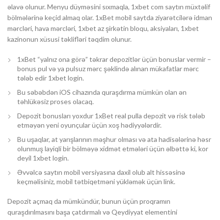
əlavə olunur. Menyu düyməsini sıxmaqla, 1xbet com saytın müxtəlif
bölmələrinə keçid almaq olar. 1xBet mobil saytda ziyarətcilərə idman
mərcləri, hava mərcləri, 1xbet az şirkətin bloqu, aksiyaları, 1xbet
kazinonun xüsusi təklifləri təqdim olunur.
1xBet “yalnız ona görə” təkrar depozitlər üçün bonuslar vermir –
bonus pul və ya pulsuz mərc şəklində alınan mükafatlar mərc
tələb edir 1xbet login.
Bu səbəbdən iOS cihazında quraşdırma mümkün olan ən
təhlükəsiz proses olacaq.
Depozit bonusları yoxdur 1xBet real pulla depozit və risk tələb
etməyən yeni oyunçular üçün xoş hədiyyələrdir.
Bu uşaqlar, at yarışlarının məşhur olması və ata hadisələrinə həsr
olunmuş layiqli bir bölməyə xidmət etmələri üçün əlbəttə ki, kor
deyil 1xbet login.
Əvvəlcə saytın mobil versiyasına daxil olub alt hissəsinə
keçməlisiniz, mobil tətbiqetməni yükləmək üçün link.
Depozit açmaq da mümkündür, bunun üçün proqramın
quraşdırılmasını başa çatdırmalı və Qeydiyyat elementini