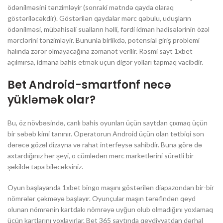
ödənilməsini tənzimləyir (sonraki mətndə qayda olaraq
göstəriləcəkdir). Göstərilən qaydalar mərc qəbulu, uduşların
ödənilməsi, mübahisəli sualların həlli, fərdi idman hadisələrinin özəl
mərclərini tənzimləyir. Bununla birlikdə, potensial giriş problemi
halında zərər olmayacağına zəmanət verilir. Rəsmi sayt 1xbet
açılmırsa, idmana bahis etmək üçün digər yolları tapmaq vacibdir.
Bet Android-smartfonf necə
yükləmək olar?
Bu, öz növbəsində, canlı bahis oyunları üçün saytdan çıxmaq üçün
bir səbəb kimi tanınır. Operatorun Android üçün olan tətbiqi son
dərəcə gözəl dizayna və rahat interfeysə sahibdir. Buna görə də
axtardığınız hər şeyi, o cümlədən mərc marketlərini sürətli bir
şəkildə tapa biləcəksiniz.
Oyun başlayanda 1xbet bingo maşını göstərilən diapazondan bir-bir
nömrələr çəkməyə başlayır. Oyunçular maşın tərəfindən qeyd
olunan nömrənin kartdakı nömrəyə uyğun olub olmadığını yoxlamaq
üçün kartlarını yoxlayırlar. Bet 365 saytında qeydiyyatdan dərhal