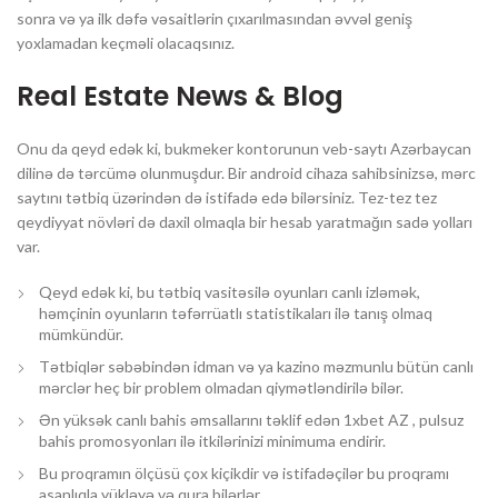
sonra və ya ilk dəfə vəsaitlərin çıxarılmasından əvvəl geniş
yoxlamadan keçməli olacaqsınız.
Real Estate News & Blog
Onu da qeyd edək ki, bukmeker kontorunun veb-saytı Azərbaycan
dilinə də tərcümə olunmuşdur. Bir android cihaza sahibsinizsə, mərc
saytını tətbiq üzərindən də istifadə edə bilərsiniz. Tez-tez tez
qeydiyyat növləri də daxil olmaqla bir hesab yaratmağın sadə yolları
var.
Qeyd edək ki, bu tətbiq vasitəsilə oyunları canlı izləmək,
həmçinin oyunların təfərrüatlı statistikaları ilə tanış olmaq
mümkündür.
Tətbiqlər səbəbindən idman və ya kazino məzmunlu bütün canlı
mərclər heç bir problem olmadan qiymətləndirilə bilər.
Ən yüksək canlı bahis əmsallarını təklif edən 1xbet AZ , pulsuz
bahis promosyonları ilə itkilərinizi minimuma endirir.
Bu proqramın ölçüsü çox kiçikdir və istifadəçilər bu proqramı
asanlıqla yükləyə və qura bilərlər.