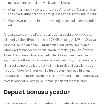
mağazalarının içərisində vəziyyəti də izləyir.
Onun həm mobil veb-saytı, həm də Android və iOS üçün olan
tətbiqləri istifadəçilərin rahatlığı əsas götürülərək tərtib edilib.
Qeydiyyat müştərinin robot olmadığını təsdiqləməyinizi tələb
edir.
Ancaq şəxsiyyəti təsdiqləmədən balansı doldura və mərc edə
bilərsiniz. 1xBet iPhone tətbiqi 196MB yaddaş və iOS 11.0 və ya
daha yüksək tələb edir. Bu problemləri həll etmək üçün onlar
istədikləri zaman və hər yerdə davam etmək üçün Cari Ünvana
1xbet Girişindən istifadə etməlidirlər. Onlayn mərc edin və bu
saytın müxtəlif xidmətlərindən həzz alın və onlayn mərcdən həzz
alın. Bəzi bölgələrdə istifadəçilərin giriş problemi ola bilər və bu
halda istifadəçilər 1xbet vpn ilə bu problemi həll edə bilərlər.
İstifadəçilər həmçinin sevimli matçlarını izləyərkən mərc edə və ya
əvvəlki mərclərini dəyişə və udmaq şanslarını artıra bilərlər.
Depozit bonusu yoxdur
Sizin bahisiniz uğurlu oldu – məbləğ avtomatik olaraq balansınıza