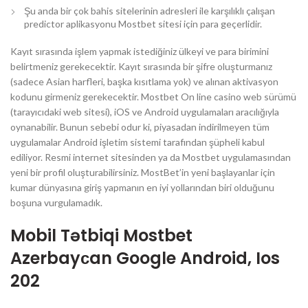
Şu anda bir çok bahis sitelerinin adresleri ile karşılıklı çalışan
predictor aplikasyonu Mostbet sitesi için para geçerlidir.
Kayıt sırasında işlem yapmak istediğiniz ülkeyi ve para birimini
belirtmeniz gerekecektir. Kayıt sırasında bir şifre oluşturmanız
(sadece Asian harfleri, başka kısıtlama yok) ve alınan aktivasyon
kodunu girmeniz gerekecektir. Mostbet On line casino web sürümü
(tarayıcıdaki web sitesi), iOS ve Android uygulamaları aracılığıyla
oynanabilir. Bunun sebebi odur ki, piyasadan indirilmeyen tüm
uygulamalar Android işletim sistemi tarafından şüpheli kabul
ediliyor. Resmi internet sitesinden ya da Mostbet uygulamasından
yeni bir profil oluşturabilirsiniz. MostBet’in yeni başlayanlar için
kumar dünyasına giriş yapmanın en iyi yollarından biri olduğunu
boşuna vurgulamadık.
Mobil Tətbiqi Mostbet
Azerbayсan Google Android, Ios
202