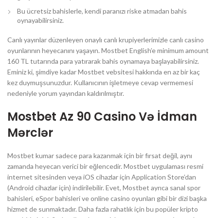
Bu ücretsiz bahislerle, kendi paranızı riske atmadan bahis
oynayabilirsiniz.
Canlı yayınlar düzenleyen onaylı canlı krupiyerlerimizle canlı casino
oyunlarının heyecanını yaşayın. Mostbet English’e minimum amount
160 TL tutarında para yatırarak bahis oynamaya başlayabilirsiniz.
Eminiz ki, şimdiye kadar Mostbet vebsitesi hakkında en az bir kaç
kez duymuşsunuzdur. Kullanıcının işletmeye cevap vermemesi
nedeniyle yorum yayından kaldırılmıştır.
Mostbet Az 90 Casino Və İdman
Mərclər
Mostbet kumar sadece para kazanmak için bir fırsat değil, aynı
zamanda heyecan verici bir eğlencedir. Mostbet uygulaması resmi
internet sitesinden veya iOS cihazlar için Application Store’dan
(Android cihazlar için) indirilebilir. Evet, Mostbet ayrıca sanal spor
bahisleri, eSpor bahisleri ve online casino oyunları gibi bir dizi başka
hizmet de sunmaktadır. Daha fazla rahatlık için bu popüler kripto