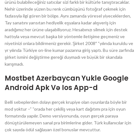
ürünü bulabileceğiniz satıcılar sizi farklı bir kültürle tanıştıracaklar.
Nehir üzerinde yüzen bu renk cümbüşünü fotoğraf çekmek için
fazlasıyla ilgi gören bir bölge. Aynı zamanda yöresel yiyeceklerden,
Tay sanatını yansıtan hediyelik eşyalara kadar alışveriş için
aradığımız her ürüne ulaşabiliyoruz. Hesabınızı silmek için destek
hattıyla veya mevcut başka bir yöntemle iletişime geçmeniz ve
niyetinizi onlara bildirmeniz gerekir. Şirket 2008″ “yılında kuruldu ve
yr yılında Türkiye on-line kumar pazarına giriş yaptı. Bu süre zarfında
şirket ismini değiştirme gereği duymadı ve büyük bir skandala
karışmadı.
Mostbet Azerbaycan Yukle Google
Android Apk Və Ios App-d
Belli sebeplerden dolayı gerçek krupiye olan oyunlarda böyle bir
mod yoktur –” “orada her çekiliş veya kart dağıtımı pra için oyun
formatında yapılır. Demo versiyonunda, oyun gerçek paraya
dönüştürülemeyen sanal pra birimlerine gider. Türk kullanıcılar için
çok sayıda ödül sağlayan özel bonuslar mevcuttur.