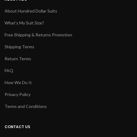
About Hundred Dollar Suits
What's My Suit Size?
Free Shipping & Returns Promotion
Shipping Terms
Return Terms
FAQ
How We Do It
Privacy Policy
Terms and Conditions
CONTACT US