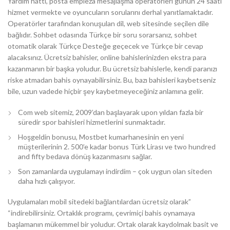
Yardım hattı, posta empieza mesajlaşma operatörleri günün 24 saati
hizmet vermekte ve oyuncuların sorularını derhal yanıtlamaktadır.
Operatörler tarafından konuşulan dil, web sitesinde seçilen dile
bağlıdır. Sohbet odasında Türkçe bir soru sorarsanız, sohbet
otomatik olarak Türkçe Desteğe geçecek ve Türkçe bir cevap
alacaksınız. Ücretsiz bahisler, online bahislerinizden ekstra para
kazanmanın bir başka yoludur. Bu ücretsiz bahislerle, kendi paranızı
riske atmadan bahis oynayabilirsiniz. Bu, bazı bahisleri kaybetseniz
bile, uzun vadede hiçbir şey kaybetmeyeceğiniz anlamına gelir.
Com web sitemiz, 2009’dan başlayarak upon yıldan fazla bir
süredir spor bahisleri hizmetlerini sunmaktadır.
Hoşgeldin bonusu, Mostbet kumarhanesinin en yeni
müşterilerinin 2. 500’e kadar bonus Türk Lirası ve two hundred
and fifty bedava dönüş kazanmasını sağlar.
Son zamanlarda uygulamayı indirdim – çok uygun olan siteden
daha hızlı çalışıyor.
Uygulamaları mobil sitedeki bağlantılardan ücretsiz olarak”
“indirebilirsiniz. Ortaklık programı, çevrimiçi bahis oynamaya
başlamanın mükemmel bir yoludur. Ortak olarak kaydolmak basit ve