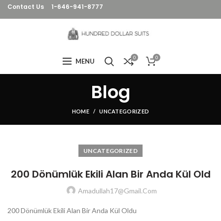
Contact Us
1-646-941-8777
0
0
MENU
Blog
HOME
UNCATEGORIZED
UNCATEGORIZED
200 Dönümlük Ekili Alan Bir Anda Kül Old
Amadullah17@gmail.com
200 Dönümlük Ekili Alan Bir Anda Kül Oldu