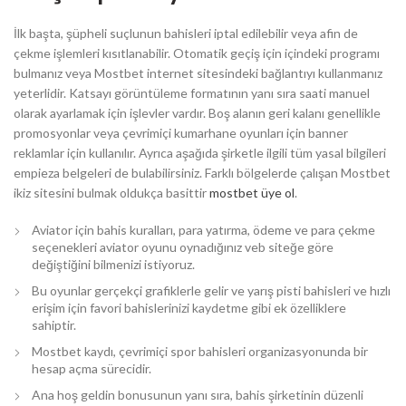
İlk başta, şüpheli suçlunun bahisleri iptal edilebilir veya afin de
çekme işlemleri kısıtlanabilir. Otomatik geçiş için içindeki programı
bulmanız veya Mostbet internet sitesindeki bağlantıyı kullanmanız
yeterlidir. Katsayı görüntüleme formatının yanı sıra saati manuel
olarak ayarlamak için işlevler vardır. Boş alanın geri kalanı genellikle
promosyonlar veya çevrimiçi kumarhane oyunları için banner
reklamlar için kullanılır. Ayrıca aşağıda şirketle ilgili tüm yasal bilgileri
empieza belgeleri de bulabilirsiniz. Farklı bölgelerde çalışan Mostbet
ikiz sitesini bulmak oldukça basittir
mostbet üye ol
.
Aviator için bahis kuralları, para yatırma, ödeme ve para çekme
seçenekleri aviator oyunu oynadığınız veb siteğe göre
değiştiğini bilmenizi istiyoruz.
Bu oyunlar gerçekçi grafiklerle gelir ve yarış pisti bahisleri ve hızlı
erişim için favori bahislerinizi kaydetme gibi ek özelliklere
sahiptir.
Mostbet kaydı, çevrimiçi spor bahisleri organizasyonunda bir
hesap açma sürecidir.
Ana hoş geldin bonusunun yanı sıra, bahis şirketinin düzenli