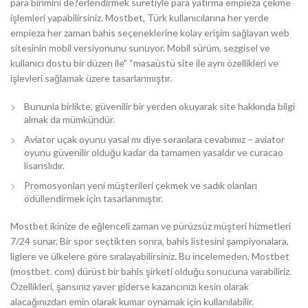
para birimini de?erlendirmek suretiyle para yatırma empieza çekme
işlemleri yapabilirsiniz. Mostbet, Türk kullanıcılarına her yerde
empieza her zaman bahis seçeneklerine kolay erişim sağlayan web
sitesinin mobil versiyonunu sunuyor. Mobil sürüm, sezgisel ve
kullanıcı dostu bir düzen ile” “masaüstü site ile aynı özellikleri ve
işlevleri sağlamak üzere tasarlanmıştır.
Bununla birlikte, güvenilir bir yerden okuyarak site hakkında bilgi
almak da mümkündür.
Aviator uçak oyunu yasal mı diye soranlara cevabımız – aviator
oyunu güvenilir olduğu kadar da tamamen yasaldır ve curacao
lisanslıdır.
Promosyonları yeni müşterileri çekmek ve sadık olanları
ödüllendirmek için tasarlanmıştır.
Mostbet ikinize de eğlenceli zaman ve pürüzsüz müşteri hizmetleri
7/24 sunar. Bir spor seçtikten sonra, bahis listesini şampiyonalara,
liglere ve ülkelere göre sıralayabilirsiniz. Bu incelemeden, Mostbet
(mostbet. com) dürüst bir bahis şirketi olduğu sonucuna varabiliriz.
Özellikleri, şansınız yaver giderse kazancınızı kesin olarak
alacağınızdan emin olarak kumar oynamak için kullanılabilir.