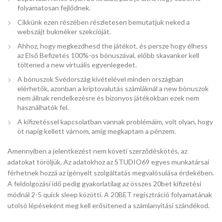
folyamatosan fejlődnek.
Cikkünk ezen részében részletesen bemutatjuk neked a
webszájt bukméker szekcióját.
Ahhoz, hogy megkezdhesd the játékot, és persze hogy élhess
az Első Befizetés 100%-os bónuszával, előbb skavanker kell
töltened a new virtuális egyenlegedet.
A bónuszok Svédország kivételével minden országban
elérhetők, azonban a kriptovalutás számláknál a new bónuszok
nem állnak rendelkezésre és bizonyos játékokban ezek nem
használhatók fel.
A kifizetéssel kapcsolatban vannak problémáim, volt olyan, hogy
öt napig kellett várnom, amíg megkaptam a pénzem.
Amennyiben a jelentkezést nem követi szerződéskötés, az
adatokat töröljük. Az adatokhoz az STUDIO69 egyes munkatársai
férhetnek hozzá az igényelt szolgáltatás megvalósulása érdekében.
A feldolgozási idő pedig gyakorlatilag az összes 20bet kifizetési
módnál 2-5 quick sleep közötti. A 20BET regisztráció folyamatának
utolsó lépéseként meg kell erősítened a számlanyitási szándékod.