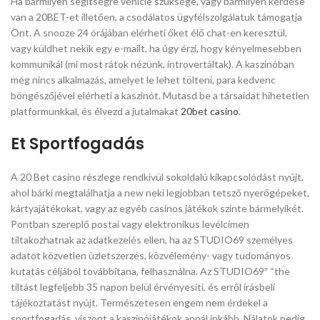
Ha bármilyen segítségre vehicle szüksége, vagy bármilyen kérdése
van a 20BET-et illetően, a csodálatos ügyfélszolgálatuk támogatja
Önt. A snooze 24 órájában elérheti őket élő chat-en keresztül,
vagy küldhet nekik egy e-mailt, ha úgy érzi, hogy kényelmesebben
kommunikál (mi most rátok nézünk, introvertáltak). A kaszinóban
még nincs alkalmazás, amelyet le lehet tölteni, para kedvenc
böngészőjével elérheti a kaszinót. Mutasd be a társaidat hihetetlen
platformunkkal, és élvezd a jutalmakat
20bet casino
.
Et Sportfogadás
A 20 Bet casino részlege rendkívül sokoldalú kikapcsolódást nyújt,
ahol bárki megtalálhatja a new neki legjobban tetsző nyerőgépeket,
kártyajátékokat, vagy az egyéb casinos játékok szinte bármelyikét.
Pontban szereplő postai vagy elektronikus levélcímen
tiltakozhatnak az adatkezelés ellen, ha az STUDIO69 személyes
adatot közvetlen üzletszerzés, közvélemény- vagy tudományos
kutatás céljából továbbítana, felhasználna. Az STUDIO69″ “the
tiltást legfeljebb 35 napon belül érvényesíti, és erről írásbeli
tájékoztatást nyújt. Természetesen engem nem érdekel a
sportfogadás, viszont a kaszinójátékok annál inkább. Nálatok pedig