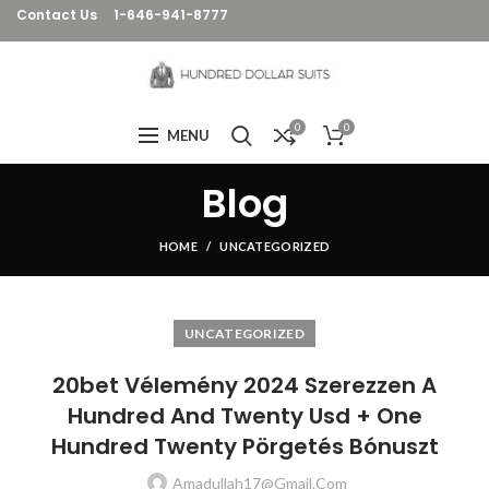
Contact Us
1-646-941-8777
0
0
MENU
Blog
HOME
UNCATEGORIZED
UNCATEGORIZED
20bet Vélemény 2024 Szerezzen A
Hundred And Twenty Usd + One
Hundred Twenty Pörgetés Bónuszt
Amadullah17@gmail.com