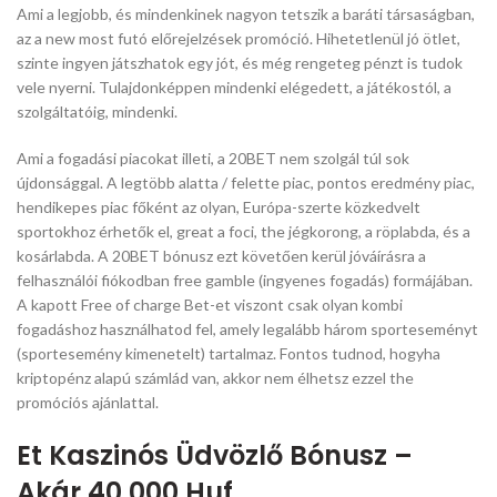
Ami a legjobb, és mindenkinek nagyon tetszik a baráti társaságban,
az a new most futó előrejelzések promóció. Hihetetlenül jó ötlet,
szinte ingyen játszhatok egy jót, és még rengeteg pénzt is tudok
vele nyerni. Tulajdonképpen mindenki elégedett, a játékostól, a
szolgáltatóig, mindenki.
Ami a fogadási piacokat illeti, a 20BET nem szolgál túl sok
újdonsággal. A legtöbb alatta / felette piac, pontos eredmény piac,
hendikepes piac főként az olyan, Európa-szerte közkedvelt
sportokhoz érhetők el, great a foci, the jégkorong, a röplabda, és a
kosárlabda. A 20BET bónusz ezt követően kerül jóváírásra a
felhasználói fiókodban free gamble (ingyenes fogadás) formájában.
A kapott Free of charge Bet-et viszont csak olyan kombi
fogadáshoz használhatod fel, amely legalább három sporteseményt
(sportesemény kimenetelt) tartalmaz. Fontos tudnod, hogyha
kriptopénz alapú számlád van, akkor nem élhetsz ezzel the
promóciós ajánlattal.
Et Kaszinós Üdvözlő Bónusz –
Akár 40 000 Huf