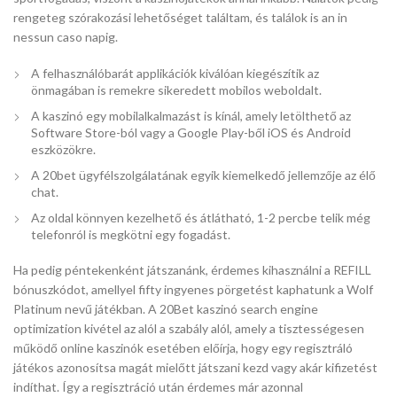
rengeteg szórakozási lehetőséget találtam, és találok is an in
nessun caso napig.
A felhasználóbarát applikációk kiválóan kiegészítik az
önmagában is remekre sikeredett mobilos weboldalt.
A kaszinó egy mobilalkalmazást is kínál, amely letölthető az
Software Store-ból vagy a Google Play-ből iOS és Android
eszközökre.
A 20bet ügyfélszolgálatának egyik kiemelkedő jellemzője az élő
chat.
Az oldal könnyen kezelhető és átlátható, 1-2 percbe telik még
telefonról is megkötni egy fogadást.
Ha pedig péntekenként játszanánk, érdemes kihasználni a REFILL
bónuszkódot, amellyel fifty ingyenes pörgetést kaphatunk a Wolf
Platinum nevű játékban. A 20Bet kaszinó search engine
optimization kivétel az alól a szabály alól, amely a tisztességesen
működő online kaszinók esetében előírja, hogy egy regisztráló
játékos azonosítsa magát mielőtt játszani kezd vagy akár kifizetést
indíthat. Így a regisztráció után érdemes már azonnal