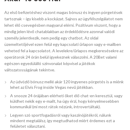
Az első befizetéshez viszont magas bónusz és ingyen pörgetések
tartoznak – így kisebb a kockázat. Sajnos az ügyfélszolgálatot nem
lehet élő csevegésben magyarul elérni. Pozitívum viszont, hogy a
mindig jelen lévő chatablakban az érdeklődésre azonnal valódi
személy jelentkezik, nem pedig egy chatbot. Az oldal
üzemeltetőjével ezen felül egy kapcsolati űrlapon vagy e-mailben
veheted fel a kapcsolatot. A levelekre/űrlapos megkeresésekre az
operátorok 24 órán belül igyekeznek válaszolni. A 20Bet valami
egészen egyedülálló színvonalat képvisel a játékok
változatosságának tekintve.
Az üdvözlő bónusz mellé akár 120 ingyenes pörgetés is a miénk
lehet az Elvis Frog inside Vegas nevű játékban.
A snooze 24 órájában elérheti őket élő chat-en keresztül, vagy
küldhet nekik egy e-mailt, ha úgy érzi, hogy kényelmesebben
kommunikál (mi most rátok nézünk, introvertáltak).
Legyen szó sportfogadásról vagy kaszinójátékról, nálunk
mindent megtalálsz, így megtudhatod miért érdemes ezt a
felületet választani.