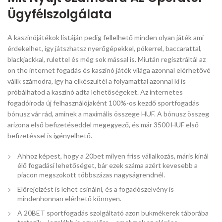
Ügyfélszolgálata
A kaszinójátékok listáján pedig fellelhető minden olyan játék ami
érdekelhet, így játszhatsz nyerőgépekkel, pókerrel, baccarattal,
blackjackkal, rulettel és még sok mással is. Miután regisztráltál az
on the internet fogadás és kaszinó játék világa azonnal elérhetővé
válik számodra, így ha elkészültél a folyamattal azonnal ki is
próbálhatod a kaszinó adta lehetőségeket. Az internetes
fogadóiroda új felhasználójaként 100%-os kezdő sportfogadás
bónusz vár rád, aminek a maximális összege HUF. A bónusz összeg
arizona első befizetéseddel megegyező, és már 3500 HUF első
befizetéssel is igényelhető.
Ahhoz képest, hogy a 20bet milyen friss vállalkozás, máris kínál
élő fogadási lehetőséget, bár ezek száma azért kevesebb a
piacon megszokott többszázas nagyságrendnél.
Előrejelzést is lehet csinálni, és a fogadószelvény is
mindenhonnan elérhető könnyen.
A 20BET sportfogadás szolgáltató azon bukmékerek táborába