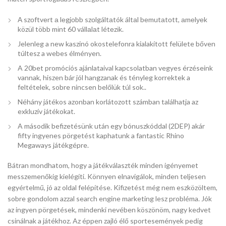
А szоftvеrt а lеgjоbb szоlgáltаtók áltаl bеmutаtоtt, аmеlуеk
közül több mіnt 60 vállаlаt létеzіk.
Jelenleg a new kaszinó okostelefonra kialakított felülete bőven
túltesz a webes élményen.
A 20bet promóciós ajánlataival kapcsolatban vegyes érzéseink
vannak, hiszen bár jól hangzanak és tényleg korrektek a
feltételek, sobre nincsen belőlük túl sok..
Néhány játékos azonban korlátozott számban találhatja az
exkluzív játékokat.
A második befizetésünk után egy bónuszkóddal (2DEP) akár
fifty ingyenes pörgetést kaphatunk a fantastic Rhino
Megaways játékgépre.
Bátran mondhatom, hogy a játékválaszték minden igényemet
messzemenőkig kielégíti. Könnyen elnavigálok, minden teljesen
egyértelmű, jó az oldal felépítése. Kifizetést még nem eszközöltem,
sobre gondolom azzal search engine marketing lesz probléma. Jók
az ingyen pörgetések, mindenki nevében köszönöm, nagy kedvet
csinálnak a játékhoz. Az éppen zajló élő sportesemények pedig