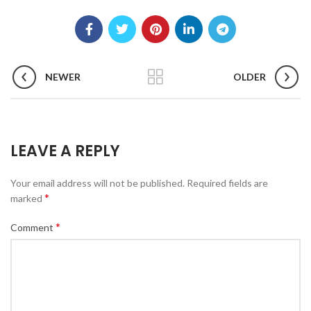
NEWER
OLDER
LEAVE A REPLY
Your email address will not be published.
Required fields are
*
marked
*
Comment