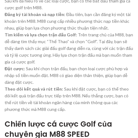
Sau khi đã hiểu rõ về các loại cược, bạn có thể bắt đầu tham gia cá
cược golf trên M88.
Đăng ký tài khoản và nạp tiền:
Đầu tiên, bạn cần đăng ký một tài
khoản trên M88. M88 cung cấp nhiều phương thức nạp tiền khác
nhau, giúp bạn lựa chọn phương thức thuận tiện nhất.
Tìm kiếm và lựa chọn trận đấu Golf:
Trên trang chủ của M88, bạn
dễ dàng tìm thấy mục “Thể Thao” và chọn “Golf”. Tại đây, bạn sẽ
thấy danh sách các giải đấu golf đang diễn ra, cùng với các trận đấu
và tỷ lệ cược tương ứng. Hãy lựa chọn trận đấu mà bạn muốn tham
gia cá cược golf.
Đặt cược:
Sau khi chọn trận đấu, bạn chọn loại cược phù hợp và
nhập số tiền muốn đặt. M88 có giao diện thân thiện, giúp bạn dễ
dàng đặt cược.
Theo dõi kết quả và rút tiền:
Sau khi đặt cược, bạn có thể theo
dõi kết quả trận đấu trực tiếp trên M88. Nếu thắng cược, bạn có
thể rút tiền về tài khoản ngân hàng của mình thông qua các
phương thức mà M88 cung cấp.
Chiến lược cá cược Golf của
chuyên gia M88 SPEED