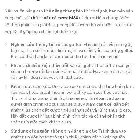
Nếu muốn nâng cao khả năng thắng kèo khi chơi golf, bạn nên vận
dụng một vài
thủ thuật cá cược M88
đã được kiểm chứng. Việc
kết hợp phân tích giải đấu, phong độ tuyển thủ và chiến lược cược
hợp lý sẽ giúp bạn chiếm lợi thế rõ rệt.
Nghiên cứu thông tin về các golfer:
Hãy tìm hiểu về phong độ
hiện tại, lịch sử thi đấu, điểm mạnh và điểm yếu của từng golfer.
Bạn có thể tham khảo các nguồn tin tức thể thao uy tín.
Phân tích điều kiện thời tiết và sân golf:
Thời tiết và sân golf
có ảnh hưởng rất lớn đến kết quả thi đấu. Hãy xem xét các yếu
tố này khi đưa ra quyết định đặt cược.
Kiểm soát cảm xúc:
Đừng bao giờ đặt cược khi đang buồn bực,
tức giận, hoặc bị ảnh hưởng bởi bất kỳ cảm xúc tiêu cực nào.
Trong những trạng thái này, khả năng phán đoán và đưa ra
quyết định chính xác của bạn sẽ bị suy giảm đáng kể, dẫn đến
những lựa chọn đặt cược thiếu sáng suốt và rủi ro thua lỗ cao.
Hãy đặt cược khi bạn bình tĩnh, tỉnh táo và có thể phân tích
thông tin một cách khách quan.
Sử dụng các nguồn thông tin đáng tin cậy:
Tránh dựa vào
những tin đồn hoặc thông tin thiếu chính xác từ các nguồn