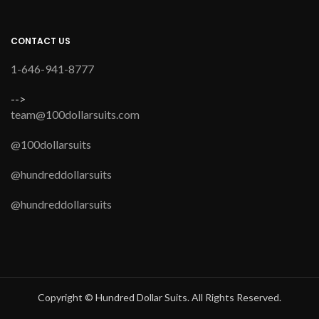
CONTACT US
1-646-941-8777
-->
team@100dollarsuits.com
@100dollarsuits
@hundreddollarsuits
@hundreddollarsuits
Copyright © Hundred Dollar Suits. All Rights Reserved.