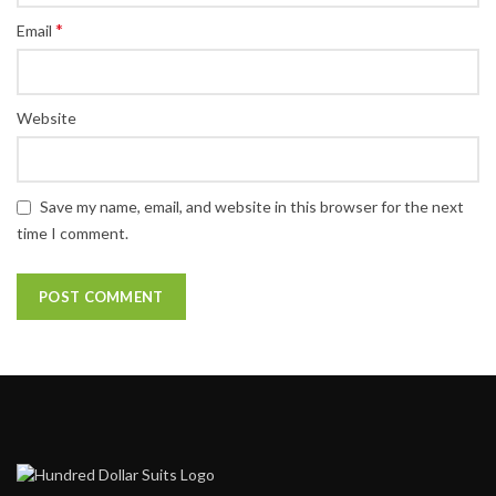
*
Email
Website
Save my name, email, and website in this browser for the next
time I comment.