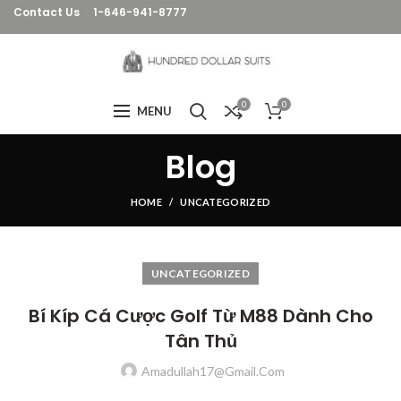
Contact Us
1-646-941-8777
0
0
MENU
Blog
HOME
UNCATEGORIZED
UNCATEGORIZED
Bí Kíp Cá Cược Golf Từ M88 Dành Cho
Tân Thủ
Amadullah17@gmail.com