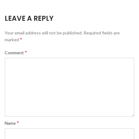
LEAVE A REPLY
Your email address will not be published.
Required fields are
*
marked
*
Comment
*
Name