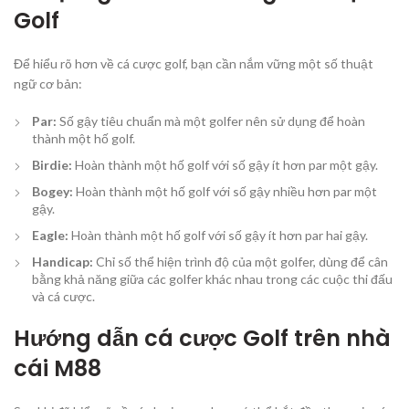
Golf
Để hiểu rõ hơn về cá cược golf, bạn cần nắm vững một số thuật
ngữ cơ bản:
Par:
Số gậy tiêu chuẩn mà một golfer nên sử dụng để hoàn
thành một hố golf.
Birdie:
Hoàn thành một hố golf với số gậy ít hơn par một gậy.
Bogey:
Hoàn thành một hố golf với số gậy nhiều hơn par một
gậy.
Eagle:
Hoàn thành một hố golf với số gậy ít hơn par hai gậy.
Handicap:
Chỉ số thể hiện trình độ của một golfer, dùng để cân
bằng khả năng giữa các golfer khác nhau trong các cuộc thi đấu
và cá cược.
Hướng dẫn cá cược Golf trên nhà
cái M88