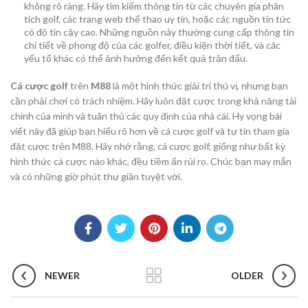
không rõ ràng. Hãy tìm kiếm thông tin từ các chuyên gia phân
tích golf, các trang web thể thao uy tín, hoặc các nguồn tin tức
có độ tin cậy cao. Những nguồn này thường cung cấp thông tin
chi tiết về phong độ của các golfer, điều kiện thời tiết, và các
yếu tố khác có thể ảnh hưởng đến kết quả trận đấu.
Cá cược golf
trên
M88
là một hình thức giải trí thú vị, nhưng bạn
cần phải chơi có trách nhiệm. Hãy luôn đặt cược trong khả năng tài
chính của mình và tuân thủ các quy định của nhà cái. Hy vọng bài
viết này đã giúp bạn hiểu rõ hơn về cá cược golf và tự tin tham gia
đặt cược trên M88. Hãy nhớ rằng, cá cược golf, giống như bất kỳ
hình thức cá cược nào khác, đều tiềm ẩn rủi ro. Chúc bạn may mắn
và có những giờ phút thư giãn tuyệt vời.
NEWER
OLDER