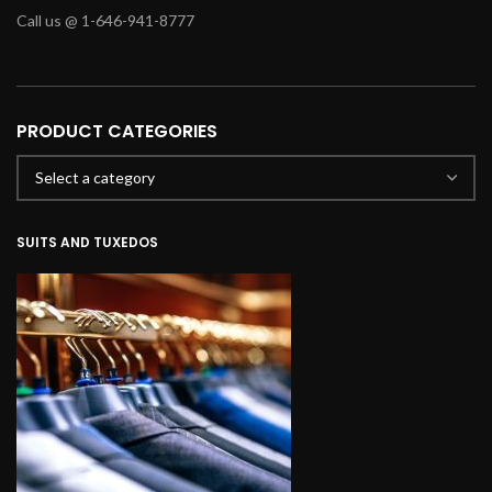
Call us @ 1-646-941-8777
PRODUCT CATEGORIES
SUITS AND TUXEDOS