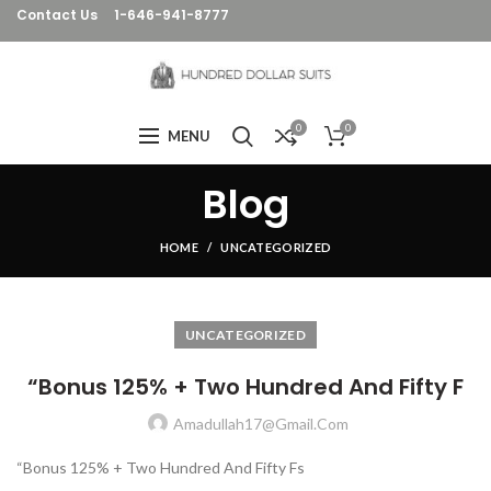
Contact Us
1-646-941-8777
0
0
MENU
Blog
HOME
UNCATEGORIZED
UNCATEGORIZED
“Bonus 125% + Two Hundred And Fifty F
Amadullah17@gmail.com
“Bonus 125% + Two Hundred And Fifty Fs