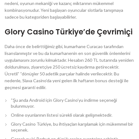
nedeni, oyunun mekaniği ve kazanç miktarının mükemmel
kombinasyonudur. Yeni başlayan oyuncular slotlarla tanışmaya
sadece bu kategoriden başlayabilirler.
Glory Casino Türkiye’de Çevrimiçi
Daha önce de belirttiğimiz gibi, kumarhane Curacao tarafından
lisanslanmıştır ve bu da kumarhanenin en son güvenlik önlemlerini
uygulamasını zorunlu kılmaktadır. Hesabın 260 TL tutarında yeniden
doldurulması, ziyaretçiye 250 ücretsiz kaydırma getirecektir.
Ücretli” “dönüşler 50 adetlik parçalar halinde verilecektir. Bu
nedenle, Slava Casino’da yeni gelen ilk haftanın bonus desteği ile
geçmesi garanti edilir.
“Şu anda Android için Glory Casino’yu indirme seçeneği
bulunmuyor.
Online oyunlarının listesi sürekli olarak gelişmektedir.
Glory Casino Türkiye, bu ihtiyaçları karşılamak için mükemmel bir
seçenek.
Gerçek şu ki, Barbut en düşük casino avantajına sahiptir.