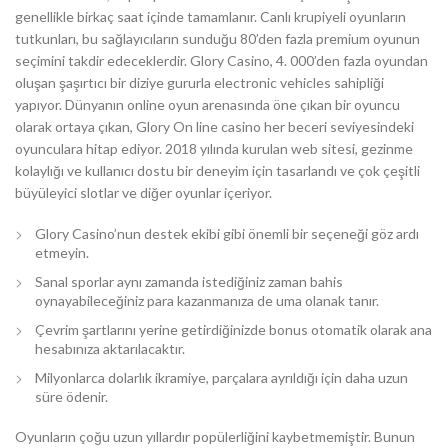
genellikle birkaç saat içinde tamamlanır. Canlı krupiyeli oyunların
tutkunları, bu sağlayıcıların sunduğu 80’den fazla premium oyunun
seçimini takdir edeceklerdir. Glory Casino, 4. 000’den fazla oyundan
oluşan şaşırtıcı bir diziye gururla electronic vehicles sahipliği
yapıyor. Dünyanın online oyun arenasında öne çıkan bir oyuncu
olarak ortaya çıkan, Glory On line casino her beceri seviyesindeki
oyunculara hitap ediyor. 2018 yılında kurulan web sitesi, gezinme
kolaylığı ve kullanıcı dostu bir deneyim için tasarlandı ve çok çeşitli
büyüleyici slotlar ve diğer oyunlar içeriyor.
Glory Casino’nun destek ekibi gibi önemli bir seçeneği göz ardı
etmeyin.
Sanal sporlar aynı zamanda istediğiniz zaman bahis
oynayabileceğiniz para kazanmanıza de uma olanak tanır.
Çevrim şartlarını yerine getirdiğinizde bonus otomatik olarak ana
hesabınıza aktarılacaktır.
Milyonlarca dolarlık ikramiye, parçalara ayrıldığı için daha uzun
süre ödenir.
Oyunların çoğu uzun yıllardır popülerliğini kaybetmemiştir. Bunun