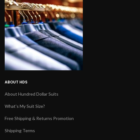
ABOUT HDS
About Hundred Dollar Suits
What's My Suit Size?
Free Shipping & Returns Promotion
Shipping Terms