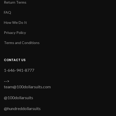
Return Terms
FAQ
How We Do It
Privacy Policy
Terms and Conditions
CONTACT US
1-646-941-8777
-->
team@100dollarsuits.com
@100dollarsuits
@hundreddollarsuits