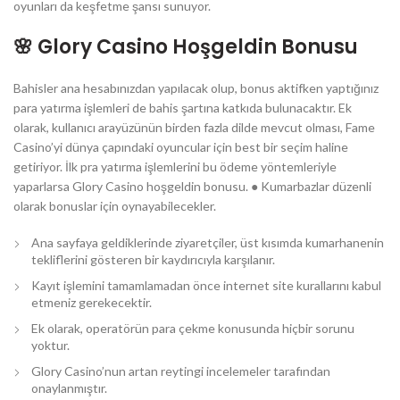
oyunları da keşfetme şansı sunuyor.
🌸 Glory Casino Hoşgeldin Bonusu
Bahisler ana hesabınızdan yapılacak olup, bonus aktifken yaptığınız
para yatırma işlemleri de bahis şartına katkıda bulunacaktır. Ek
olarak, kullanıcı arayüzünün birden fazla dilde mevcut olması, Fame
Casino’yi dünya çapındaki oyuncular için best bir seçim haline
getiriyor. İlk pra yatırma işlemlerini bu ödeme yöntemleriyle
yaparlarsa Glory Casino hoşgeldin bonusu. ● Kumarbazlar düzenli
olarak bonuslar için oynayabilecekler.
Ana sayfaya geldiklerinde ziyaretçiler, üst kısımda kumarhanenin
tekliflerini gösteren bir kaydırıcıyla karşılanır.
Kayıt işlemini tamamlamadan önce internet site kurallarını kabul
etmeniz gerekecektir.
Ek olarak, operatörün para çekme konusunda hiçbir sorunu
yoktur.
Glory Casino’nun artan reytingi incelemeler tarafından
onaylanmıştır.