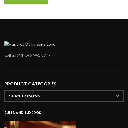
Call us @ 1-646-941-8777
PRODUCT CATEGORIES
SUITS AND TUXEDOS