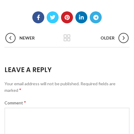
NEWER
OLDER
LEAVE A REPLY
Your email address will not be published.
Required fields are
*
marked
*
Comment