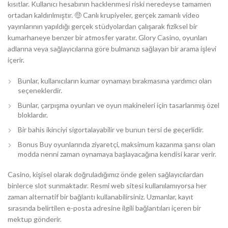
kısıtlar. Kullanıcı hesabının hacklenmesi riski neredeyse tamamen
ortadan kaldırılmıştır. 🤑 Canlı krupiyeler, gerçek zamanlı video
yayınlarının yapıldığı gerçek stüdyolardan çalışarak fiziksel bir
kumarhaneye benzer bir atmosfer yaratır. Glory Casino, oyunları
adlarına veya sağlayıcılarına göre bulmanızı sağlayan bir arama işlevi
içerir.
Bunlar, kullanıcıların kumar oynamayı bırakmasına yardımcı olan
seçeneklerdir.
Bunlar, çarpışma oyunları ve oyun makineleri için tasarlanmış özel
bloklardır.
Bir bahis ikinciyi sigortalayabilir ve bunun tersi de geçerlidir.
Bonus Buy oyunlarında ziyaretçi, maksimum kazanma şansı olan
modda nenni zaman oynamaya başlayacağına kendisi karar verir.
Casino, kişisel olarak doğruladığımız önde gelen sağlayıcılardan
binlerce slot sunmaktadır. Resmi web sitesi kullanılamıyorsa her
zaman alternatif bir bağlantı kullanabilirsiniz. Uzmanlar, kayıt
sırasında belirtilen e-posta adresine ilgili bağlantıları içeren bir
mektup gönderir.