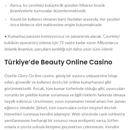
Ayrıca, bu çevrimiçi kulüpte ilk günden itibaren büyük
ikramiyelerle turnuvalar düzenlenmektedir.
Kayıtlı bir kullanıcı olmanın bariz faydaları arasında, her şeyden
önce binlerce slot makinesine erişim bulunmaktadır.
● Kumarbaz parasını komisyonsuz ve zamanında alacak. Çevrimiçi
kulübün operatörü ödeme için 72 saate kadar sürer. Milyonlarca
dolarlık ikramiye, parçalara ayrıldığı için daha uzun süre ödenir.
Türkiye’de Beauty Online Casino
Özetle Glory On line casino, geniş bir oyuncu yelpazesine hitap
eden, güvenilir ve kullanıcı dostu bir online kumarhanesi gibi
görünmektedir. Ancak, tüm kumar türlerinde olduğu gibi, oyuncuları
sorumlu bir şekilde kumar oynamaya ve ilgili risklerin farkında olmaya
teşvik ediyoruz. Unutmayın, oyun oynamanın temel amacı her zaman
eğlence olmalıdır. Şirket, tüm oyunculara üstün müşteri destek
hizmetleri sunmaya kendini adamıştır. Web sitesinde canlı sohbette
yanıtlanmayan herhangi bir sorunuz veya endişeniz varsa, lütfen
onlarla e-posta yoluyla iletişime geçmekten çekinmeyin. Kendini