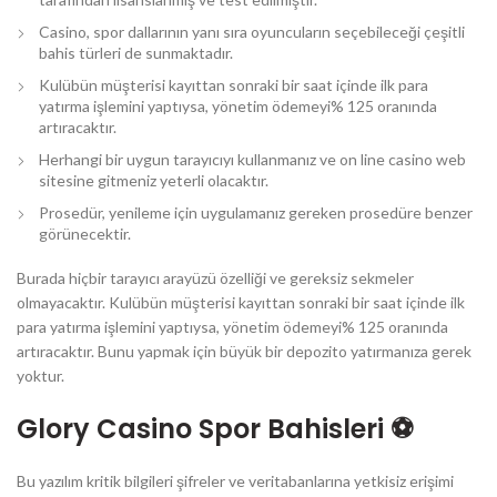
Casino, spor dallarının yanı sıra oyuncuların seçebileceği çeşitli
bahis türleri de sunmaktadır.
Kulübün müşterisi kayıttan sonraki bir saat içinde ilk para
yatırma işlemini yaptıysa, yönetim ödemeyi% 125 oranında
artıracaktır.
Herhangi bir uygun tarayıcıyı kullanmanız ve on line casino web
sitesine gitmeniz yeterli olacaktır.
Prosedür, yenileme için uygulamanız gereken prosedüre benzer
görünecektir.
Burada hiçbir tarayıcı arayüzü özelliği ve gereksiz sekmeler
olmayacaktır. Kulübün müşterisi kayıttan sonraki bir saat içinde ilk
para yatırma işlemini yaptıysa, yönetim ödemeyi% 125 oranında
artıracaktır. Bunu yapmak için büyük bir depozito yatırmanıza gerek
yoktur.
Glory Casino Spor Bahisleri ⚽️
Bu yazılım kritik bilgileri şifreler ve veritabanlarına yetkisiz erişimi