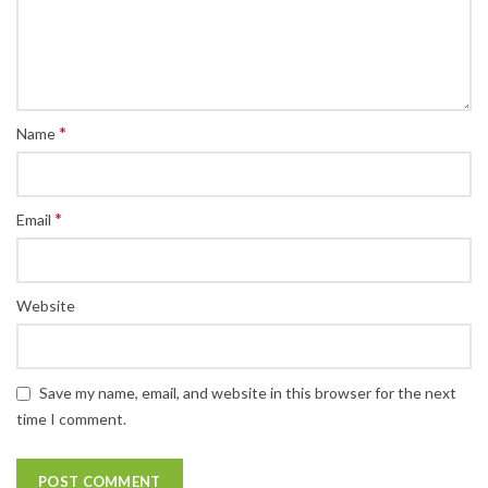
*
Name
*
Email
Website
Save my name, email, and website in this browser for the next
time I comment.