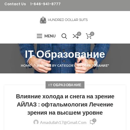
Contact Us
1-646-941-8777
0
0
MENU
IT Образование
HOME
ARCHIVE BY CATEGORY "IT ОБРАЗОВАНИЕ"
IT ОБРАЗОВАНИЕ
Влияние холода и снега на зрение
АЙЛАЗ : офтальмология Лечение
зрения на высшем уровне
0
Amadullah17@gmail.com