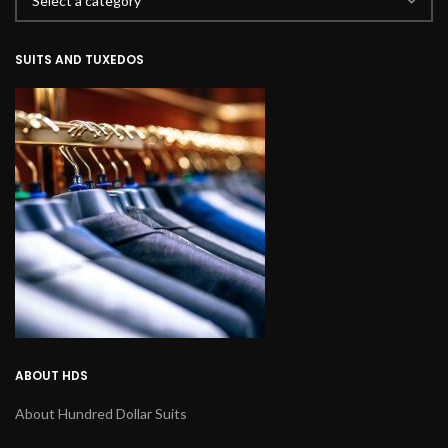
SUITS AND TUXEDOS
ABOUT HDS
About Hundred Dollar Suits