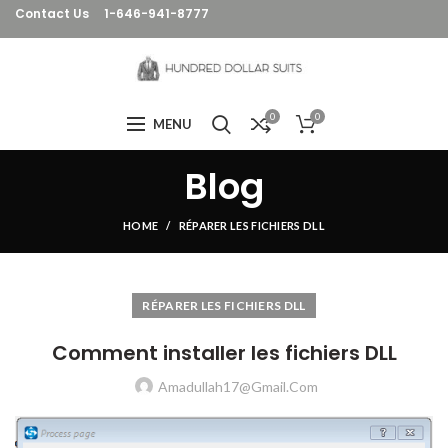
Contact Us
1-646-941-8777
0
0
MENU
Blog
HOME
RÉPARER LES FICHIERS DLL
RÉPARER LES FICHIERS DLL
Comment installer les fichiers DLL
Amadullah17@gmail.com