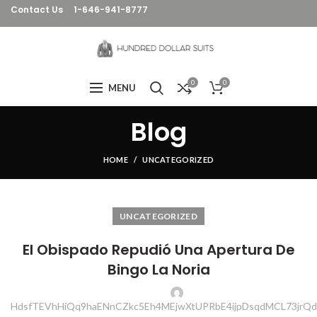
Contact Us
1-646-941-8777
0
0
MENU
Blog
HOME
UNCATEGORIZED
UNCATEGORIZED
El Obispado Repudió Una Apertura De
Bingo La Noria
HdsfTEVhHiQq9haENnCZkc5Eh4MEjwXtUPRbE4ijpDsqdMCL73jrQdD