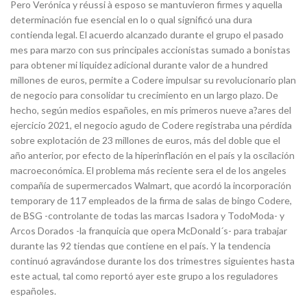
Pero Verónica y réussi à esposo se mantuvieron firmes y aquella
determinación fue esencial en lo o qual significó una dura
contienda legal. El acuerdo alcanzado durante el grupo el pasado
mes para marzo con sus principales accionistas sumado a bonistas
para obtener mi liquidez adicional durante valor de a hundred
millones de euros, permite a Codere impulsar su revolucionario plan
de negocio para consolidar tu crecimiento en un largo plazo. De
hecho, según medios españoles, en mis primeros nueve a?ares del
ejercicio 2021, el negocio agudo de Codere registraba una pérdida
sobre explotación de 23 millones de euros, más del doble que el
año anterior, por efecto de la hiperinflación en el país y la oscilación
macroeconómica. El problema más reciente sera el de los angeles
compañía de supermercados Walmart, que acordó la incorporación
temporary de 117 empleados de la firma de salas de bingo Codere,
de BSG -controlante de todas las marcas Isadora y TodoModa- y
Arcos Dorados -la franquicia que opera McDonald´s- para trabajar
durante las 92 tiendas que contiene en el país. Y la tendencia
continuó agravándose durante los dos trimestres siguientes hasta
este actual, tal como reportó ayer este grupo a los reguladores
españoles.