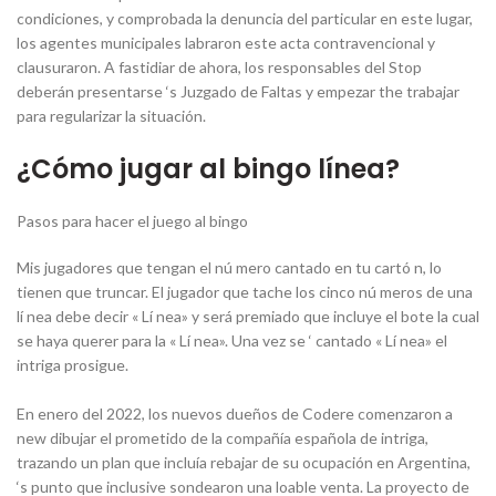
condiciones, y comprobada la denuncia del particular en este lugar,
los agentes municipales labraron este acta contravencional y
clausuraron. A fastidiar de ahora, los responsables del Stop
deberán presentarse ‘s Juzgado de Faltas y empezar the trabajar
para regularizar la situación.
¿Cómo jugar al bingo línea?
Pasos para hacer el juego al bingo
Mis jugadores que tengan el nú mero cantado en tu cartó n, lo
tienen que truncar. El jugador que tache los cinco nú meros de una
lí nea debe decir « Lí nea» y será premiado que incluye el bote la cual
se haya querer para la « Lí nea». Una vez se ‘ cantado « Lí nea» el
intriga prosigue.
En enero del 2022, los nuevos dueños de Codere comenzaron a
new dibujar el prometido de la compañía española de intriga,
trazando un plan que incluía rebajar de su ocupación en Argentina,
‘s punto que inclusive sondearon una loable venta. La proyecto de