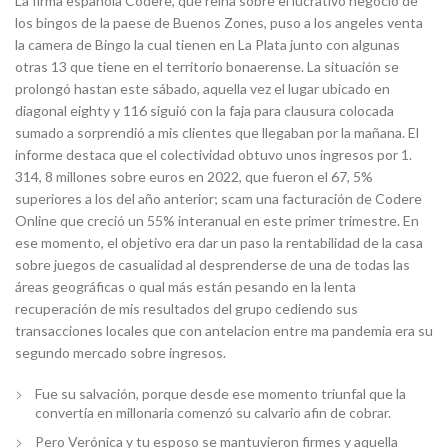
La firma española Codere, que reina sobre el lucrativo negocio de
los bingos de la paese de Buenos Zones, puso a los angeles venta
la camera de Bingo la cual tienen en La Plata junto con algunas
otras 13 que tiene en el territorio bonaerense. La situación se
prolongó hastan este sábado, aquella vez el lugar ubicado en
diagonal eighty y 116 siguió con la faja para clausura colocada
sumado a sorprendió a mis clientes que llegaban por la mañana. El
informe destaca que el colectividad obtuvo unos ingresos por 1.
314, 8 millones sobre euros en 2022, que fueron el 67, 5%
superiores a los del año anterior; scam una facturación de Codere
Online que creció un 55% interanual en este primer trimestre. En
ese momento, el objetivo era dar un paso la rentabilidad de la casa
sobre juegos de casualidad al desprenderse de una de todas las
áreas geográficas o qual más están pesando en la lenta
recuperación de mis resultados del grupo cediendo sus
transacciones locales que con antelacion entre ma pandemia era su
segundo mercado sobre ingresos.
Fue su salvación, porque desde ese momento triunfal que la
convertía en millonaria comenzó su calvario afin de cobrar.
Pero Verónica y tu esposo se mantuvieron firmes y aquella