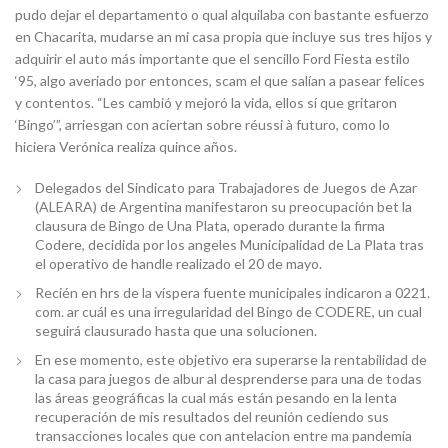
pudo dejar el departamento o qual alquilaba con bastante esfuerzo
en Chacarita, mudarse an mi casa propia que incluye sus tres hijos y
adquirir el auto más importante que el sencillo Ford Fiesta estilo
‘95, algo averiado por entonces, scam el que salían a pasear felices
y contentos. “Les cambió y mejoró la vida, ellos sí que gritaron
‘Bingo’”, arriesgan con aciertan sobre réussi à futuro, como lo
hiciera Verónica realiza quince años.
Delegados del Sindicato para Trabajadores de Juegos de Azar
(ALEARA) de Argentina manifestaron su preocupación bet la
clausura de Bingo de Una Plata, operado durante la firma
Codere, decidida por los angeles Municipalidad de La Plata tras
el operativo de handle realizado el 20 de mayo.
Recién en hrs de la víspera fuente municipales indicaron a 0221.
com. ar cuál es una irregularidad del Bingo de CODERE, un cual
seguirá clausurado hasta que una solucionen.
En ese momento, este objetivo era superarse la rentabilidad de
la casa para juegos de albur al desprenderse para una de todas
las áreas geográficas la cual más están pesando en la lenta
recuperación de mis resultados del reunión cediendo sus
transacciones locales que con antelacion entre ma pandemia