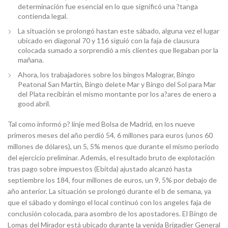
determinación fue esencial en lo que significó una ?tanga
contienda legal.
La situación se prolongó hastan este sábado, alguna vez el lugar
ubicado en diagonal 70 y 116 siguió con la faja de clausura
colocada sumado a sorprendió a mis clientes que llegaban por la
mañana.
Ahora, los trabajadores sobre los bingos Malograr, Bingo
Peatonal San Martín, Bingo delete Mar y Bingo del Sol para Mar
del Plata recibirán el mismo montante por los a?ares de enero a
good abril.
Tal como informó p? linje med Bolsa de Madrid, en los nueve
primeros meses del año perdió 54, 6 millones para euros (unos 60
millones de dólares), un 5, 5% menos que durante el mismo periodo
del ejercicio preliminar. Además, el resultado bruto de explotación
tras pago sobre impuestos (Ebitda) ajustado alcanzó hasta
septiembre los 184, four millones de euros, un 9, 5% por debajo de
año anterior. La situación se prolongó durante el b de semana, ya
que el sábado y domingo el local continuó con los angeles faja de
conclusión colocada, para asombro de los apostadores. El Bingo de
Lomas del Mirador está ubicado durante la venida Brigadier General