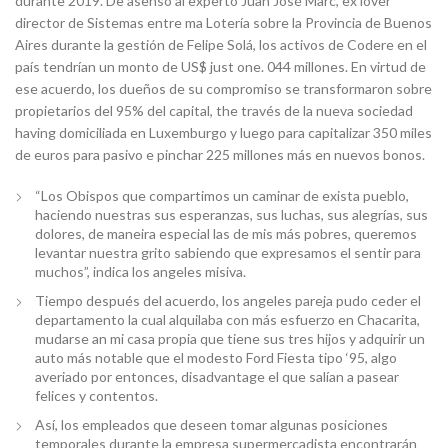
durante 2019. De asenso al experto Juan José Marc, ex lover
director de Sistemas entre ma Lotería sobre la Provincia de Buenos
Aires durante la gestión de Felipe Solá, los activos de Codere en el
país tendrían un monto de US$ just one. 044 millones. En virtud de
ese acuerdo, los dueños de su compromiso se transformaron sobre
propietarios del 95% del capital, the través de la nueva sociedad
having domiciliada en Luxemburgo y luego para capitalizar 350 miles
de euros para pasivo e pinchar 225 millones más en nuevos bonos.
“Los Obispos que compartimos un caminar de exista pueblo,
haciendo nuestras sus esperanzas, sus luchas, sus alegrías, sus
dolores, de maneira especial las de mis más pobres, queremos
levantar nuestra grito sabiendo que expresamos el sentir para
muchos”, indica los angeles misiva.
Tiempo después del acuerdo, los angeles pareja pudo ceder el
departamento la cual alquilaba con más esfuerzo en Chacarita,
mudarse an mi casa propia que tiene sus tres hijos y adquirir un
auto más notable que el modesto Ford Fiesta tipo ‘95, algo
averiado por entonces, disadvantage el que salían a pasear
felices y contentos.
Así, los empleados que deseen tomar algunas posiciones
temporales durante la empresa supermercadista encontrarán