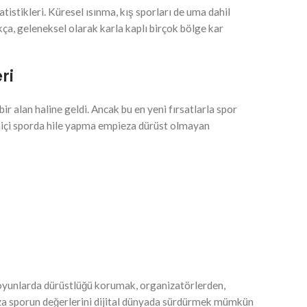
tistikleri. Küresel ısınma, kış sporları de uma dahil
kça, geleneksel olarak karla kaplı birçok bölge kar
ri
ir alan haline geldi. Ancak bu en yeni fırsatlarla spor
vrimiçi sporda hile yapma empieza dürüst olmayan
i oyunlarda dürüstlüğü korumak, organizatörlerden,
ieza sporun değerlerini dijital dünyada sürdürmek mümkün