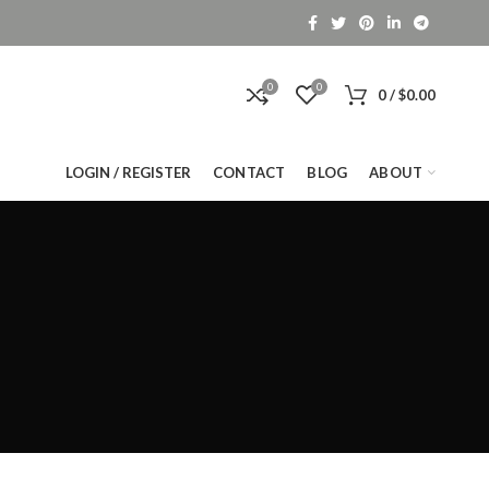
0
0
0
/
$
0.00
LOGIN / REGISTER
CONTACT
BLOG
ABOUT