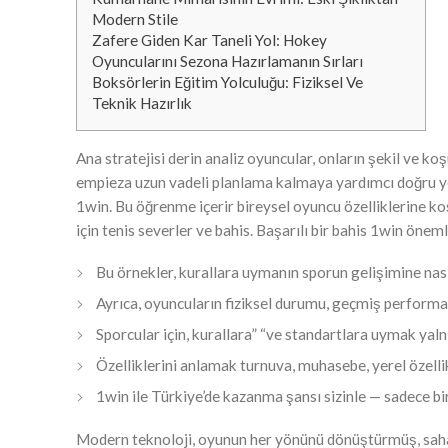
Modern Stile
Zafere Giden Kar Taneli Yol: Hokey
Oyuncularını Sezona Hazırlamanın Sırları
Boksörlerin Eğitim Yolculuğu: Fiziksel Ve
Teknik Hazırlık
Ana stratejisi derin analiz oyuncular, onların şekil ve 
empieza uzun vadeli planlama kalmaya yardımcı doğru yolda
1win. Bu öğrenme içerir bireysel oyuncu özelliklerine koşul
için tenis severler ve bahis. Başarılı bir bahis 1win önem
Bu örnekler, kurallara uymanın sporun gelişimine nas
Ayrıca, oyuncuların fiziksel durumu, geçmiş performans
Sporcular için, kurallara” “ve standartlara uymak yalnı
Özelliklerini anlamak turnuva, muhasebe, yerel özellik
1win ile Türkiye’de kazanma şansı sizinle — sadece bir a
Modern teknoloji, oyunun her yönünü dönüştürmüş, sahad