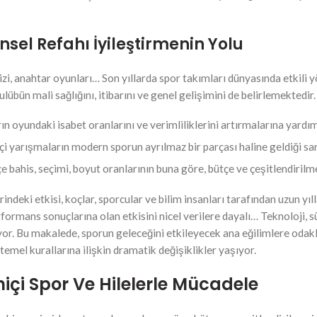
nsel Refahı İyileştirmenin Yolu
lizi, anahtar oyunları… Son yıllarda spor takımları dünyasında etkili
lübün mali sağlığını, itibarını ve genel gelişimini de belirlemektedir.
ın oyundaki isabet oranlarını ve verimliliklerini artırmalarına yardım
çi yarışmaların modern sporun ayrılmaz bir parçası haline geldiği sana
 bahis, seçimi, boyut oranlarının buna göre, bütçe ve çeşitlendirilmes
eki etkisi, koçlar, sporcular ve bilim insanları tarafından uzun yıll
rmans sonuçlarına olan etkisini nicel verilere dayalı… Teknoloji, sürd
yor. Bu makalede, sporun geleceğini etkileyecek ana eğilimlere odakl
emel kurallarına ilişkin dramatik değişiklikler yaşıyor.
miçi Spor Ve Hilelerle Mücadele