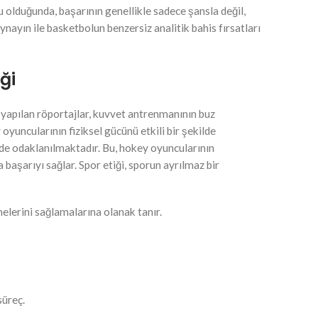
olduğunda, başarının genellikle sadece şansla değil,
ynayın ile basketbolun benzersiz analitik bahis fırsatları
ği
e yapılan röportajlar, kuvvet antrenmanının buz
oyuncularının fiziksel gücünü etkili bir şekilde
e de odaklanılmaktadır. Bu, hokey oyuncularının
aşarıyı sağlar. Spor etiği, sporun ayrılmaz bir
lerini sağlamalarına olanak tanır.
süreç.