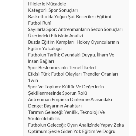
Hilelerle Mücadele
Kategori: Spor Sonuçları
Basketbolda Yoğun Şut Becerileri Eğitimi
Futbol Ruhi
Sayılarla Spor: Antrenmanların Sezon Sonuçları
Üzerindeki Etkisinin Analizi
Buzda Eğitim Kampları: Hokey Oyuncularının
Eğitim Yolculuğu
Futbolun Tarihi: Oyundaki Duygu, İlham Ve
İnsan Bağları
Spor Beslenmesinin Temel İlkeleri
Etkisi Türk Futbol Olayları Trendler Oranları
1win
Spor Ve Toplum: Kültür Ve Değerlerin
Şekillenmesinde Sporun Rolü
Antrenman Empieza Dinlenme Arasındaki
Denge: Başarının Anahtarı
Tarımın Geleceği: Yenilik, Teknoloji Ve
Sürdürülebilirlik
Futbolun Geleceği: Oyun Analizinde Yapay Zeka
Optimum Şekle Giden Yol: Eğitim Ve Doğru