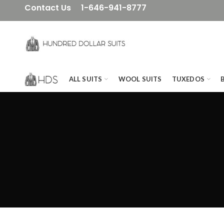
Contact Us
1-646-941-8777
ALL SUITS
WOOL SUITS
TUXEDOS