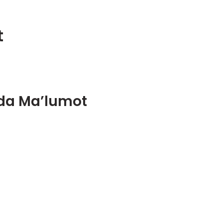
t
qida Ma’lumot