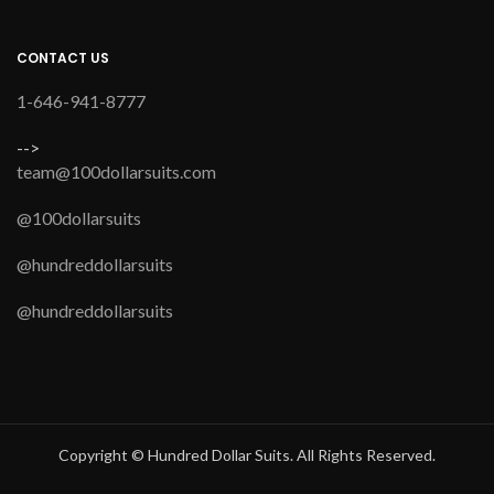
CONTACT US
1-646-941-8777
-->
team@100dollarsuits.com
@100dollarsuits
@hundreddollarsuits
@hundreddollarsuits
Copyright © Hundred Dollar Suits. All Rights Reserved.