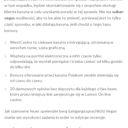
w tym wypadku, będzie skontaktowanie się z zespołem obsługi
klienta kasyna w celu uzyskania porady w tej sprawie. Nie ma
vulkan
vegas
możliwości, aby to be able to zmienić, ponieważ jest to tylko
część sposobu, w jaki działają kasyna, jeśli chodzi o tego typu
bonusy.
WestCasino to ciekawe kasyno z intrygującą, utrzymaną w
wesołym tonie, szata graficzną.
Wypłata na portfel elektroniczny a mhh czacie tylko
odpowiadają, że wysłali pieniądze i trzeba czekać od kilku godzin
do kilku dni.
Bonusy oferowane przez kasyna Polakom zwykle zmieniają się
od czasu do czasu.
20 darmowych spinów bez depozytu dla każdego z Has been,
który przez niniejszy link zarejestruje się w Lemon On line
casino.
Jak szanowne feuer speiender berg (umgangssprachlich) Vegas
stanie em wysokości zadania in order to edytuje recenzje.