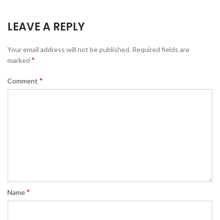
LEAVE A REPLY
Your email address will not be published.
Required fields are
*
marked
*
Comment
*
Name