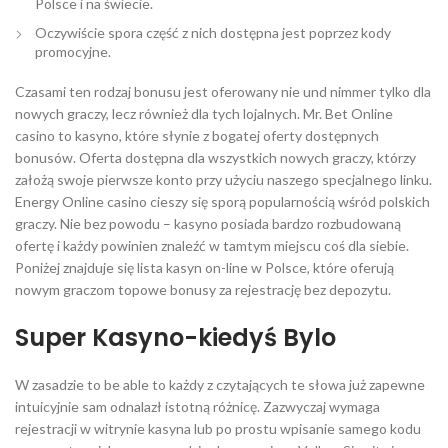
Polsce i na świecie.
Oczywiście spora część z nich dostępna jest poprzez kody
promocyjne.
Czasami ten rodzaj bonusu jest oferowany nie und nimmer tylko dla
nowych graczy, lecz również dla tych lojalnych. Mr. Bet Online
casino to kasyno, które słynie z bogatej oferty dostępnych
bonusów. Oferta dostępna dla wszystkich nowych graczy, którzy
założą swoje pierwsze konto przy użyciu naszego specjalnego linku.
Energy Online casino cieszy się sporą popularnością wśród polskich
graczy. Nie bez powodu – kasyno posiada bardzo rozbudowaną
ofertę i każdy powinien znaleźć w tamtym miejscu coś dla siebie.
Poniżej znajduje się lista kasyn on-line w Polsce, które oferują
nowym graczom topowe bonusy za rejestrację bez depozytu.
Super Kasyno-kiedyś Bylo
W zasadzie to be able to każdy z czytających te słowa już zapewne
intuicyjnie sam odnalazł istotną różnicę. Zazwyczaj wymaga
rejestracji w witrynie kasyna lub po prostu wpisanie samego kodu