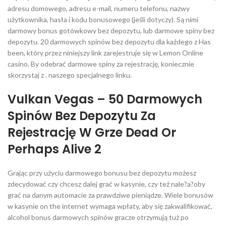
adresu domowego, adresu e-mail, numeru telefonu, nazwy
użytkownika, hasła i kodu bonusowego (jeśli dotyczy). Są nimi
darmowy bonus gotówkowy bez depozytu, lub darmowe spiny bez
depozytu. 20 darmowych spinów bez depozytu dla każdego z Has
been, który przez niniejszy link zarejestruje się w Lemon Online
casino. By odebrać darmowe spiny za rejestrację, koniecznie
skorzystaj z . naszego specjalnego linku.
Vulkan Vegas – 50 Darmowych
Spinów Bez Depozytu Za
Rejestrację W Grze Dead Or
Perhaps Alive 2
Grając przy użyciu darmowego bonusu bez depozytu możesz
zdecydować czy chcesz dalej grać w kasynie, czy też nale?a?oby
grać na danym automacie za prawdziwe pieniądze. Wiele bonusów
w kasynie on the internet wymaga wpłaty, aby się zakwalifikować,
alcohol bonus darmowych spinów gracze otrzymują tuż po