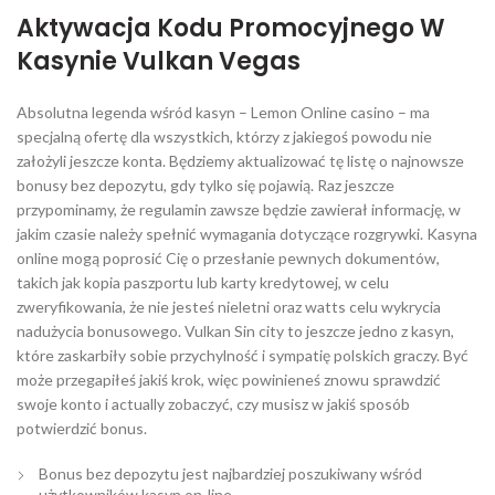
Aktywacja Kodu Promocyjnego W
Kasynie Vulkan Vegas
Absolutna legenda wśród kasyn – Lemon Online casino – ma
specjalną ofertę dla wszystkich, którzy z jakiegoś powodu nie
założyli jeszcze konta. Będziemy aktualizować tę listę o najnowsze
bonusy bez depozytu, gdy tylko się pojawią. Raz jeszcze
przypominamy, że regulamin zawsze będzie zawierał informację, w
jakim czasie należy spełnić wymagania dotyczące rozgrywki. Kasyna
online mogą poprosić Cię o przesłanie pewnych dokumentów,
takich jak kopia paszportu lub karty kredytowej, w celu
zweryfikowania, że nie jesteś nieletni oraz watts celu wykrycia
nadużycia bonusowego. Vulkan Sin city to jeszcze jedno z kasyn,
które zaskarbiły sobie przychylność i sympatię polskich graczy. Być
może przegapiłeś jakiś krok, więc powinieneś znowu sprawdzić
swoje konto i actually zobaczyć, czy musisz w jakiś sposób
potwierdzić bonus.
Bonus bez depozytu jest najbardziej poszukiwany wśród
użytkowników kasyn on-line.