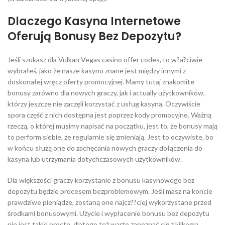
Dlaczego Kasyna Internetowe
Oferują Bonusy Bez Depozytu?
Jeśli szukasz dla Vulkan Vegas casino offer codes, to w?a?ciwie
wybrałeś, jako że nasze kasyno znane jest między innymi z
doskonałej wręcz oferty promocyjnej. Mamy tutaj znakomite
bonusy zarówno dla nowych graczy, jak i actually użytkowników,
którzy jeszcze nie zaczęli korzystać z usług kasyna. Oczywiście
spora część z nich dostępna jest poprzez kody promocyjne. Ważną
rzeczą, o której musimy napisać na początku, jest to, że bonusy mają
to perform siebie, że regularnie się zmieniają. Jest to oczywiste, bo
w końcu służą one do zachęcania nowych graczy dołączenia do
kasyna lub utrzymania dotychczasowych użytkowników.
Dla większości graczy korzystanie z bonusu kasynowego bez
depozytu będzie procesem bezproblemowym. Jeśli masz na koncie
prawdziwe pieniądze, zostaną one najcz??ciej wykorzystane przed
środkami bonusowymi. Użycie i wypłacenie bonusu bez depozytu
nie jest takie proste, dlatego też warto zapoznać się z kilkoma