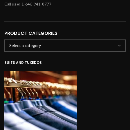
Call us @ 1-646-941-8777
PRODUCT CATEGORIES
SUITS AND TUXEDOS