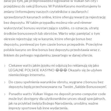
zaraz po tym, jak przeprowadzisz logowanie w Vulkan Sin city i
przejdziesz do sekcji Bonusy. W PolskieKasyno monitorujemy lo
zmiany i informujemy naszych czytelników o zaufanych i
sprawdzonych kasynach online, które oferują reward za rejestrację
bez depozytu. W takim przypadku możesz nie und nimmer
wykorzystać bonusu wystarczająco szybko, co oznacza, utratę
środków bonusowych lub obrotów. Warto więc pamiętać o tym
okresie rejestrując się w kasynie, które oferuje bonus bez
depozytu, ponieważ po tym czasie bonus przepadnie. Przeciętne
polskie kasyno on-line bonus bez depozytu przedstawia wraz z .
linkiem do pełnego regulaminu zawartego w danej ofercie.
Ciekawe watts jakim języku mi odpiszą bo reklamują się jako
LEGALNE POLSKIE KASYNO 😂😂😂 Okazało się że użyłem
niemieckiego internetu.
Do czasu spełnienia warunków obrotu, wygrane z bonusu bez
depozytu będą przechowywane na Twoim „Saldzie Bonusowym”.
Ponadto watts Vulkan Vegas no deposit promo computer code
może być dostępny dla użytkowników unces okazji specjalnych,
jak na przykład święta Bożego Narodzenia, urodziny, ważne
imprezy sportowe lub inne wydarzenia.