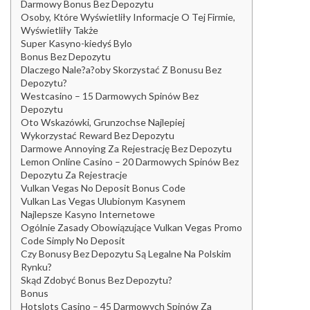
Darmowy Bonus Bez Depozytu
Osoby, Które Wyświetliły Informacje O Tej Firmie,
Wyświetliły Także
Super Kasyno-kiedyś Bylo
Bonus Bez Depozytu
Dlaczego Nale?a?oby Skorzystać Z Bonusu Bez
Depozytu?
Westcasino – 15 Darmowych Spinów Bez
Depozytu
Oto Wskazówki, Grunzochse Najlepiej
Wykorzystać Reward Bez Depozytu
Darmowe Annoying Za Rejestrację Bez Depozytu
Lemon Online Casino – 20 Darmowych Spinów Bez
Depozytu Za Rejestracje
Vulkan Vegas No Deposit Bonus Code
Vulkan Las Vegas Ulubionym Kasynem
Najlepsze Kasyno Internetowe
Ogólnie Zasady Obowiązujące Vulkan Vegas Promo
Code Simply No Deposit
Czy Bonusy Bez Depozytu Są Legalne Na Polskim
Rynku?
Skąd Zdobyć Bonus Bez Depozytu?
Bonus
Hotslots Casino – 45 Darmowych Spinów Za