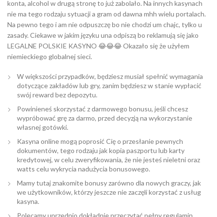
konta, alcohol w drugą stronę to już zabolało. Na innych kasynach
nie ma tego rodzaju sytuacji a gram od dawna mhh wielu portalach.
Na pewno tego i am nie odpuszczę bo nie chodzi um chajc, tylko u
zasady. Ciekawe w jakim języku una odpiszą bo reklamują się jako
LEGALNE POLSKIE KASYNO 😂😂😂 Okazało się że użyłem
niemieckiego globalnej sieci.
W większości przypadków, będziesz musiał spełnić wymagania
dotyczące zakładów lub gry, zanim będziesz w stanie wypłacić
swój reward bez depozytu.
Powinieneś skorzystać z darmowego bonusu, jeśli chcesz
wypróbować grę za darmo, przed decyzją na wykorzystanie
własnej gotówki.
Kasyna online mogą poprosić Cię o przesłanie pewnych
dokumentów, tego rodzaju jak kopia paszportu lub karty
kredytowej, w celu zweryfikowania, że nie jesteś nieletni oraz
watts celu wykrycia nadużycia bonusowego.
Mamy tutaj znakomite bonusy zarówno dla nowych graczy, jak
we użytkowników, którzy jeszcze nie zaczęli korzystać z usług
kasyna.
Polecamy uprzednio dokładnie przeczytać pełny regulamin