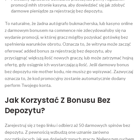
promocji mhh stronie kasyna, aby dowiedzieć się jak zdobyć
darmowe pieniądze za rejestrację bez depozytu.
To naturalne, że żadna autógrafo bukmacherska, lub kasyno online
z darmowym bonusem na commence nie zdecydowałoby się na
wydanie promocji, w której gracz mógłby pozyskać gotówkę bez
spełnienia warunków obrotu. Oznacza to, że witryna może zacząć
oferować added bonus za rejestrację bez depozytu, aby
przyciągnąć większą ilość nowych graczy, lub może zatrzymać hojną
ofertę, gdy osiągnie ich wystarczającą ilość. Jeśli darmowy bonus
bez depozytu nie mother kodu, nie musisz go wpisywać. Zazwyczaj
oznacza to, że kod promocyjny zostanie automatycznie dodany
perform Twojego konta.
Jak Korzystać Z Bonusu Bez
Depozytu?
Zarejestruj się z tego linku i odbierz aż 50 darmowych spinów bez
depozytu. Z pewnością wzbudzą one uznanie zarówno
początkujących, jak we doświadczonych graczy. Najlepszym ruchem