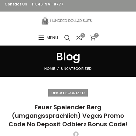
Contact Us
1-646-941-8777
0
0
MENU
Blog
HOME
UNCATEGORIZED
UNCATEGORIZED
Feuer Speiender Berg
(umgangssprachlich) Vegas Promo
Code No Deposit Odbierz Bonus Code!