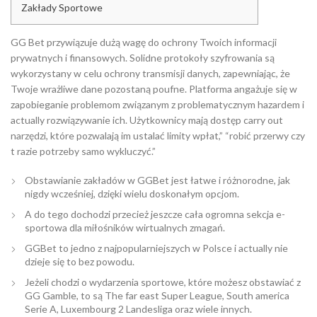
Zakłady Sportowe
GG Bet przywiązuje dużą wagę do ochrony Twoich informacji
prywatnych i finansowych. Solidne protokoły szyfrowania są
wykorzystany w celu ochrony transmisji danych, zapewniając, że
Twoje wrażliwe dane pozostaną poufne. Platforma angażuje się w
zapobieganie problemom związanym z problematycznym hazardem i
actually rozwiązywanie ich. Użytkownicy mają dostęp carry out
narzędzi, które pozwalają im ustalać limity wpłat,” “robić przerwy czy
t razie potrzeby samo wykluczyć.”
Obstawianie zakładów w GGBet jest łatwe i różnorodne, jak
nigdy wcześniej, dzięki wielu doskonałym opcjom.
A do tego dochodzi przecież jeszcze cała ogromna sekcja e-
sportowa dla miłośników wirtualnych zmagań.
GGBet to jedno z najpopularniejszych w Polsce i actually nie
dzieje się to bez powodu.
Jeżeli chodzi o wydarzenia sportowe, które możesz obstawiać z
GG Gamble, to są The far east Super League, South america
Serie A, Luxembourg 2 Landesliga oraz wiele innych.