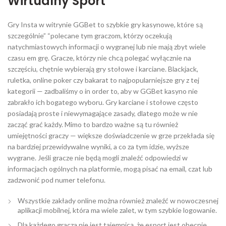
Wirtualny Sport
Gry Insta w witrynie GGBet to szybkie gry kasynowe, które są
szczególnie” “polecane tym graczom, którzy oczekują
natychmiastowych informacji o wygranej lub nie mają zbyt wiele
czasu em grę. Gracze, którzy nie chcą polegać wyłącznie na
szczęściu, chętnie wybierają gry stołowe i karciane. Blackjack,
ruletka, online poker czy bakarat to najpopularniejsze gry z tej
kategorii — zadbaliśmy o in order to, aby w GGBet kasyno nie
zabrakło ich bogatego wyboru. Gry karciane i stołowe często
posiadają proste i niewymagające zasady, dlatego może w nie
zacząć grać każdy. Mimo to bardzo ważne są tu również
umiejętności graczy — większe doświadczenie w grze przekłada się
na bardziej przewidywalne wyniki, a co za tym idzie, wyższe
wygrane. Jeśli gracze nie będą mogli znaleźć odpowiedzi w
informacjach ogólnych na platformie, mogą pisać na email, czat lub
zadzwonić pod numer telefonu.
Wszystkie zakłady online można również znaleźć w nowoczesnej
aplikacji mobilnej, która ma wiele zalet, w tym szybkie logowanie.
Dla każdego gracza nie jest tajemnicą, że esport jest obecnie