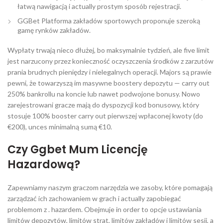
łatwą nawigacją i actually prostym sposób rejestracji.
GGBet Platforma zakładów sportowych proponuje szeroką
gamę rynków zakładów.
Wypłaty trwają nieco dłużej, bo maksymalnie tydzień, ale five limit
jest narzucony przez konieczność oczyszczenia środków z zarzutów
prania brudnych pieniędzy i nielegalnych operacji. Majors są prawie
pewni, że towarzyszą im masywne boostery depozytu — carry out
250% bankrollu na koncie lub nawet podwojone bonusy. Nowo
zarejestrowani gracze mają do dyspozycji kod bonusowy, który
stosuje 100% booster carry out pierwszej wpłaconej kwoty (do
€200), unces minimalną sumą €10.
Czy Ggbet Mum Licencję
Hazardową?
Zapewniamy naszym graczom narzędzia we zasoby, które pomagają
zarządzać ich zachowaniem w grach i actually zapobiegać
problemom z . hazardem. Obejmuje in order to opcje ustawiania
limitów depozytów, limitów strat, limitów zakładów i limitów sesji, a