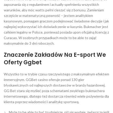
zapoznania się z regulaminem i actually spełnieniu wszystkich
warunków, aby móc watts pełni cieszyć się z bonusu. Zamieniam
szczęście w matematyczną pewność – jestem analitykiem
kasynowym, pomagam graczom podejmować świadome decyzje i jak
najlepiej wykorzystać ich doświadczenie w kasynie. Bukmacher jest
całkiem legalny w Polsce, ponieważ posiada upon oficjalną licencję z
Curacao. W osobnych przypadkach może to be able to zająć
maksymalnie do 3 dni roboczych.
Znaczenie Zakładów Na E-sport We
Oferty Ggbet
Wszystko to w trybie czasu rzeczywistego z maksymalnym efektem
immersyjnym. GGBet casino oferuje ponad 130 gier
błyskawicznych od najlepszych dostawców w branży hazardowej.
GG Bet stara się myśleć poza schematami zwykłego bukmachera
internetowego, dlatego też dostarcza również wiele pożywienia dla
klienta poprzez wiadomości i analitykę sportową.
Może to be able to być trudniejsze, niż się wydaje, zwłaszcza jeśli