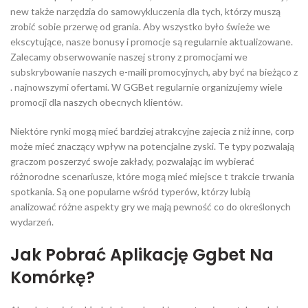
new także narzędzia do samowykluczenia dla tych, którzy muszą
zrobić sobie przerwę od grania. Aby wszystko było świeże we
ekscytujące, nasze bonusy i promocje są regularnie aktualizowane.
Zalecamy obserwowanie naszej strony z promocjami we
subskrybowanie naszych e-maili promocyjnych, aby być na bieżąco z
. najnowszymi ofertami. W GGBet regularnie organizujemy wiele
promocji dla naszych obecnych klientów.
Niektóre rynki mogą mieć bardziej atrakcyjne zajecia z niż inne, corp
może mieć znaczący wpływ na potencjalne zyski. Te typy pozwalają
graczom poszerzyć swoje zakłady, pozwalając im wybierać
różnorodne scenariusze, które mogą mieć miejsce t trakcie trwania
spotkania. Są one popularne wśród typerów, którzy lubią
analizować różne aspekty gry we mają pewność co do określonych
wydarzeń.
Jak Pobrać Aplikację Ggbet Na
Komórkę?