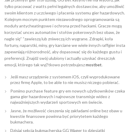
tylko pracować z watts pełni legalnych dostawców, aby umożliwić
swoim klientom z uczciwego i płacenia systemu gier hazardowych.
Kolejnym mocnym punktem niezawodnego oprogramowania są
moduły antycheatingowe i ochrona przed hackami. Gracze mogą
korzystać unces automatów i stołów pokerowych bez obaw, że
nagle się” “zawieszą lub zniweczą ich wygrane. Zdrapki, koła
fortuny, naparstki, miny, gry karciane we wiele innych raffgier insta
zapewniają różnorodność, aby dopasować się do każdego gustu i
preferencji. Znajdź swój ulubiony i actually uzyskać dreszczyk
emocji, którego tak wyj?tkowo potrzebujesz
mostbet
.
Jeśli masz urządzenie z systemem iOS, czyli wyprodukowane
przez firmę Apple, to be able to nie musisz niczego pobierać.
Pomimo purchase feature gry em nowych użytkowników czeka
gama gier hazardowych i najnowsze transmisje wideo z
najważniejszych wydarzeń sportowych em świecie.
Jasne, że możliwość cieszenia się zakładami online bez obaw u
kwestie finansowe powinna być priorytetem każdego
bukmachera.
Dzisiaj sekcja bukmacherska GG Wager to dziesiątki