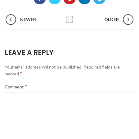
NEWER
OLDER
LEAVE A REPLY
Your email address will not be published.
Required fields are
*
marked
*
Comment