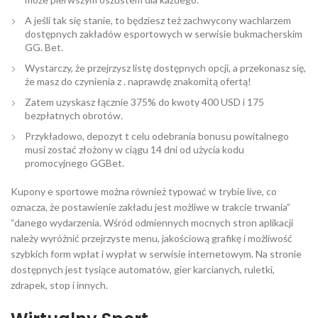
A jeśli tak się stanie, to będziesz też zachwycony wachlarzem
dostępnych zakładów esportowych w serwisie bukmacherskim
GG. Bet.
Wystarczy, że przejrzysz listę dostępnych opcji, a przekonasz się,
że masz do czynienia z . naprawdę znakomitą ofertą!
Zatem uzyskasz łącznie 375% do kwoty 400 USD i 175
bezpłatnych obrotów.
Przykładowo, depozyt t celu odebrania bonusu powitalnego
musi zostać złożony w ciągu 14 dni od użycia kodu
promocyjnego GGBet.
Kupony e sportowe można również typować w trybie live, co
oznacza, że postawienie zakładu jest możliwe w trakcie trwania”
“danego wydarzenia. Wśród odmiennych mocnych stron aplikacji
należy wyróżnić przejrzyste menu, jakościową grafikę i możliwość
szybkich form wpłat i wypłat w serwisie internetowym. Na stronie
dostępnych jest tysiące automatów, gier karcianych, ruletki,
zdrapek, stop i innych.