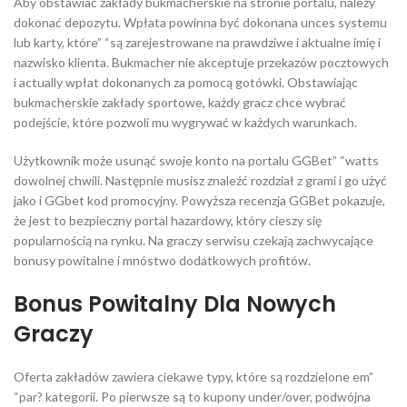
Aby obstawiać zakłady bukmacherskie na stronie portalu, należy
dokonać depozytu. Wpłata powinna być dokonana unces systemu
lub karty, które” “są zarejestrowane na prawdziwe i aktualne imię i
nazwisko klienta. Bukmacher nie akceptuje przekazów pocztowych
i actually wpłat dokonanych za pomocą gotówki. Obstawiając
bukmacherskie zakłady sportowe, każdy gracz chce wybrać
podejście, które pozwoli mu wygrywać w każdych warunkach.
Użytkownik może usunąć swoje konto na portalu GGBet” “watts
dowolnej chwili. Następnie musisz znaleźć rozdział z grami i go użyć
jako i GGbet kod promocyjny. Powyższa recenzja GGBet pokazuje,
że jest to bezpieczny portal hazardowy, który cieszy się
popularnością na rynku. Na graczy serwisu czekają zachwycające
bonusy powitalne i mnóstwo dodatkowych profitów.
Bonus Powitalny Dla Nowych
Graczy
Oferta zakładów zawiera ciekawe typy, które są rozdzielone em”
“par? kategorii. Po pierwsze są to kupony under/over, podwójna