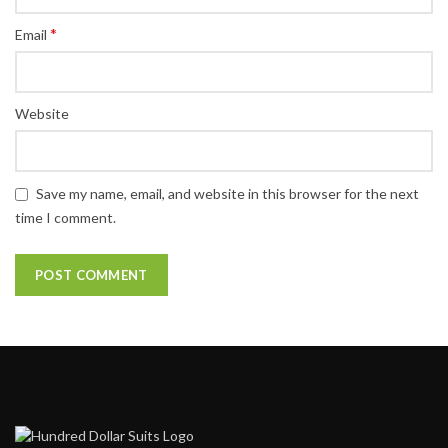
*
Email
Website
Save my name, email, and website in this browser for the next
time I comment.