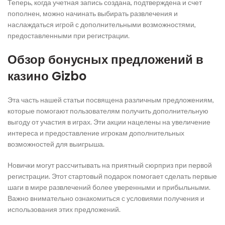
Теперь, когда учетная запись создана, подтверждена и счет
пополнен, можно начинать выбирать развлечения и
наслаждаться игрой с дополнительными возможностями,
предоставленными при регистрации.
Обзор бонусных предложений в
казино Gizbo
Эта часть нашей статьи посвящена различным предложениям,
которые помогают пользователям получить дополнительную
выгоду от участия в играх. Эти акции нацелены на увеличение
интереса и предоставление игрокам дополнительных
возможностей для выигрыша.
Новички могут рассчитывать на приятный сюрприз при первой
регистрации. Этот стартовый подарок помогает сделать первые
шаги в мире развлечений более уверенными и прибыльными.
Важно внимательно ознакомиться с условиями получения и
использования этих предложений.