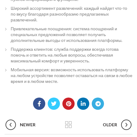
Широкий ассортимент развлечений: каждый найдет что-то
по вкусу благодаря разнообразию предлагаемых
развлечений.
Привлекательные поощрения: система поощрений и
специальных предложений позволяет получить
дополнительные выгоды от использования платформы.
Поддержка клиентов: служба поддержки всегда готова
помочь и ответить на любые вопросы, обеспечивая
максимальный комфорт и уверенность.
Мобильная версия: возможность использовать платформу
на любом устройстве позволяет оставаться на связи в любое
время и в любом месте.
NEWER
OLDER