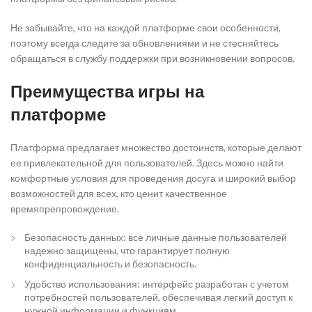
Не забывайте, что на каждой платформе свои особенности,
поэтому всегда следите за обновлениями и не стесняйтесь
обращаться в службу поддержки при возникновении вопросов.
Преимущества игры на
платформе
Платформа предлагает множество достоинств, которые делают
ее привлекательной для пользователей. Здесь можно найти
комфортные условия для проведения досуга и широкий выбор
возможностей для всех, кто ценит качественное
времяпрепровождение.
Безопасность данных: все личные данные пользователей
надежно защищены, что гарантирует полную
конфиденциальность и безопасность.
Удобство использования: интерфейс разработан с учетом
потребностей пользователей, обеспечивая легкий доступ к
нужной информации и функциям.