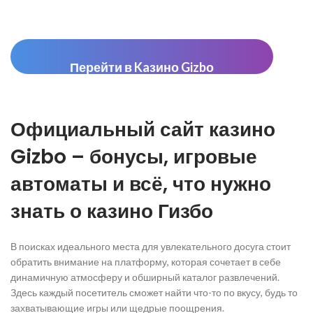
Перейти в Kaзино Gizbо
Официальный сайт казино
Gizbo – бонусы, игровые
автоматы и всё, что нужно
знать о казино Гизбо
В поисках идеального места для увлекательного досуга стоит
обратить внимание на платформу, которая сочетает в себе
динамичную атмосферу и обширный каталог развлечений.
Здесь каждый посетитель сможет найти что-то по вкусу, будь то
захватывающие игры или щедрые поощрения.