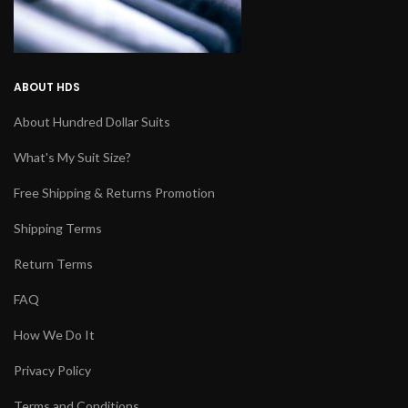
ABOUT HDS
About Hundred Dollar Suits
What's My Suit Size?
Free Shipping & Returns Promotion
Shipping Terms
Return Terms
FAQ
How We Do It
Privacy Policy
Terms and Conditions