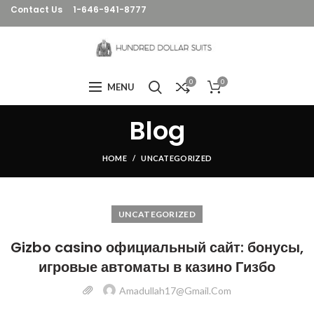
Contact Us
1-646-941-8777
0
0
MENU
Blog
HOME
UNCATEGORIZED
UNCATEGORIZED
Gizbo casino официальный сайт: бонусы,
игровые автоматы в казино Гизбо
Amadullah17@gmail.com