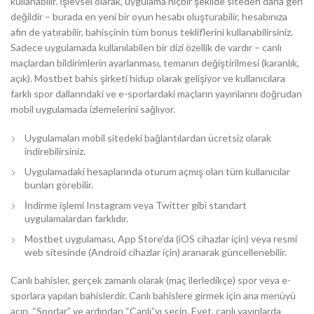
kullanabilir. İşlevsel olarak, uygulama hiçbir şekilde siteden daha geri
değildir – burada en yeni bir oyun hesabı oluşturabilir, hesabınıza
afin de yatırabilir, bahisçinin tüm bonus tekliflerini kullanabilirsiniz.
Sadece uygulamada kullanılabilen bir dizi özellik de vardır – canlı
maçlardan bildirimlerin ayarlanması, temanın değiştirilmesi (karanlık,
açık). Mostbet bahis şirketi hidup olarak gelişiyor ve kullanıcılara
farklı spor dallarındaki ve e-sporlardaki maçların yayınlarını doğrudan
mobil uygulamada izlemelerini sağlıyor.
Uygulamaları mobil sitedeki bağlantılardan ücretsiz olarak
indirebilirsiniz.
Uygulamadaki hesaplarında oturum açmış olan tüm kullanıcılar
bunları görebilir.
İndirme işlemi Instagram veya Twitter gibi standart
uygulamalardan farklıdır.
Mostbet uygulaması, App Store’da (iOS cihazlar için) veya resmi
web sitesinde (Android cihazlar için) aranarak güncellenebilir.
Canlı bahisler, gerçek zamanlı olarak (maç ilerledikçe) spor veya e-
sporlara yapılan bahislerdir. Canlı bahislere girmek için ana menüyü
açın, “Sporlar” ve ardından “Canlı”yı seçin. Evet, canlı yayınlarda