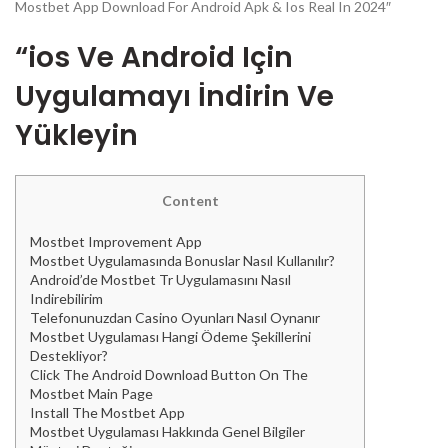
Mostbet App Download For Android Apk & Ios Real In 2024″
“ios Ve Android Için
Uygulamayı İndirin Ve
Yükleyin
Content
Mostbet Improvement App
Mostbet Uygulamasında Bonuslar Nasıl Kullanılır?
Android’de Mostbet Tr Uygulamasını Nasıl
Indirebilirim
Telefonunuzdan Casino Oyunları Nasıl Oynanır
Mostbet Uygulaması Hangi Ödeme Şekillerini
Destekliyor?
Click The Android Download Button On The
Mostbet Main Page
Install The Mostbet App
Mostbet Uygulaması Hakkında Genel Bilgiler