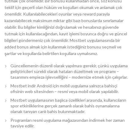
tutmak çok önemlidir. Bir bonusu kullanmadan önce, söz konusu
teklif için geçerli olan hüküm ve koşulları okumak ve anlamak çok
önemlidir. Kullanılabilecekleri oyunlar veya reward parayla
kazanılabilecek maksimum miktar gibi bazı bonuslarda sınırlamalar
olabilir. Bu bilgiler kimliğinizi doğrulamak ve hesabınızı güvende
tutmak için kullanılacağından, kayıt işlemi boyunca doğru ve güncel
bilgileri göndermeniz çok önemlidir. Mostbet uygulamasında bir
added bonus almak için kullanmak istediğiniz bonusu seçmeli ve
şartlar ve koşullarda belirtilen koşullara uymalısınız.
Güncellemenin düzenli olarak yapılması gerekir, çünkü uygulama
geliştiricileri sürekli olarak hataları düzeltmek ve programı –
tasarımını empieza işlevselliğini – modernize etmek için çalışırlar.
Mostbet indir Android için mobil uygulama yalnızca bahisçi
ofisinin web sitesinden – resmi veya mobil olarak yapılabilir.
Mostbet uygulamasının başlıca özellikleri arasında, kullanıcıların
spor etkinliklerine gerçek zamanlı olarak bahis oynamalarına
olanak tanıyan canlı bahis bulunmaktadır.
Programları resmi uygulama mağazasından indirmek her zaman
tavsiye edilir.