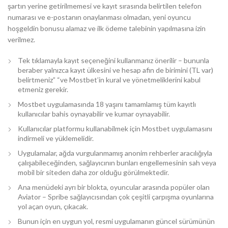
şartın yerine getirilmemesi ve kayıt sırasında belirtilen telefon
numarası ve e-postanın onaylanması olmadan, yeni oyuncu
hoşgeldin bonusu alamaz ve ilk ödeme talebinin yapılmasına izin
verilmez.
Tek tıklamayla kayıt seçeneğini kullanmanız önerilir – bununla
beraber yalnızca kayıt ülkesini ve hesap afin de birimini (TL var)
belirtmeniz” “ve Mostbet’in kural ve yönetmeliklerini kabul
etmeniz gerekir.
Mostbet uygulamasında 18 yaşını tamamlamış tüm kayıtlı
kullanıcılar bahis oynayabilir ve kumar oynayabilir.
Kullanıcılar platformu kullanabilmek için Mostbet uygulamasını
indirmeli ve yüklemelidir.
Uygulamalar, ağda vurgulanmamış anonim rehberler aracılığıyla
çalışabileceğinden, sağlayıcının bunları engellemesinin sah veya
mobil bir siteden daha zor olduğu görülmektedir.
Ana menüdeki ayrı bir blokta, oyuncular arasında popüler olan
Aviator – Spribe sağlayıcısından çok çeşitli çarpışma oyunlarına
yol açan oyun, çıkacak.
Bunun için en uygun yol, resmi uygulamanın güncel sürümünün