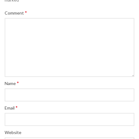
*
Comment
*
Name
*
Email
Website