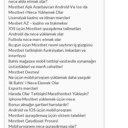
necə əldə etmək olar?
Mostbet Apk Azərbaycan Android Və Ios-da
Mostbet-i Necə Yükləmək Olar
Lisenziyalı kazino və idman mərcləri
Mosbet AZ – kazino və bukmeker
İOS üçün Mostbet quraşdırma təlimatları
Android-də necə yükləmək olar
Futbola necə mərc etmək olar
Bu gün üçün Mostbet rəsmi saytının iş güzgüsü
Mostbet tətbiqinin funksiyaları, imkanları və
interfeysi
Bahis mağazası mobil tətbiqi vasitəsilə oynamağın
üstünlükləri və mənfi cəhətləri
Mostbet Dəstəyi
Nə üçün mobil proqram yükləmək daha yaxşıdır
Ilk Bahis’ I Necə Elemek Olar
Esports mərcləri
Harada Olar Tətbiqini Marathonbet Yükləyin?
Iphone Mostbet yüklemek üçün necə
Bonus almağın şərtləri hansılardır?
Android və İOS üçün mobil proqram
Mostbet quraşdırmaq üçün sistem tələbləri
Mostbet Qeydiyyat Prosesi
Mobil proqramı necə quraşdırmaq olar?