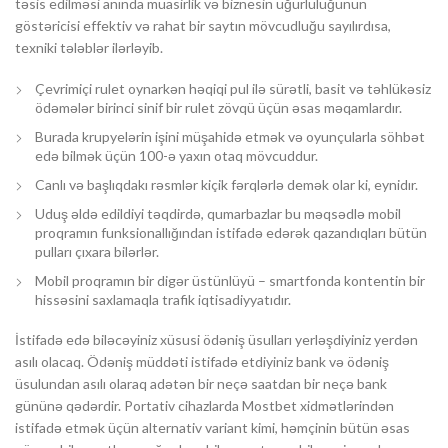
təsis edilməsi anında müasirlik və biznesin uğurluluğunun
göstəricisi effektiv və rahat bir saytın mövcudluğu sayılırdısa,
texniki tələblər ilərləyib.
Çevrimiçi rulet oynarkən həqiqi pul ilə sürətli, basit və təhlükəsiz
ödəmələr birinci sinif bir rulet zövqü üçün əsas məqamlardır.
Burada krupyelərin işini müşahidə etmək və oyunçularla söhbət
edə bilmək üçün 100-ə yaxın otaq mövcuddur.
Canlı və başlıqdakı rəsmlər kiçik fərqlərlə demək olar ki, eynidır.
Uduş əldə edildiyi təqdirdə, qumarbazlar bu məqsədlə mobil
proqramın funksionallığından istifadə edərək qazandıqları bütün
pulları çıxara bilərlər.
Mobil proqramın bir digər üstünlüyü – smartfonda kontentin bir
hissəsini saxlamaqla trafik iqtisadiyyatıdır.
İstifadə edə biləcəyiniz xüsusi ödəniş üsulları yerləşdiyiniz yerdən
asılı olacaq. Ödəniş müddəti istifadə etdiyiniz bank və ödəniş
üsulundan asılı olaraq adətən bir neçə saatdan bir neçə bank
gününə qədərdir. Portativ cihazlarda Mostbet xidmətlərindən
istifadə etmək üçün alternativ variant kimi, həmçinin bütün əsas