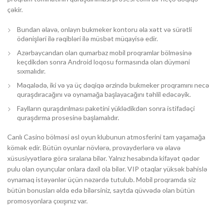
çəkir.
Bundan əlavə, onlayn bukmeker kontoru əla xətt və sürətli
ödənişləri ilə rəqibləri ilə müsbət müqayisə edir.
Azərbaycandan olan qumarbaz mobil proqramlar bölməsinə
keçdikdən sonra Android loqosu formasında olan düyməni
sıxmalıdır.
Məqalədə, iki və ya üç dəqiqə ərzində bukmeker proqramını necə
quraşdıracağını və oynamağa başlayacağını təhlil edəcəyik.
Faylların quraşdırılması paketini yüklədikdən sonra istifadəçi
quraşdırma prosesinə başlamalıdır.
Canlı Casino bölməsi əsl oyun klubunun atmosferini tam yaşamağa
kömək edir. Bütün oyunlar növlərə, provayderlərə və əlavə
xüsusiyyətlərə görə sıralana bilər. Yalnız hesabında kifayət qədər
pulu olan oyunçular onlara daxil ola bilər. VIP otaqlar yüksək bahislə
oynamaq istəyənlər üçün nəzərdə tutulub. Mobil proqramda siz
bütün bonusları əldə edə bilərsiniz, saytda qüvvədə olan bütün
promosyonlara çıxışınız var.