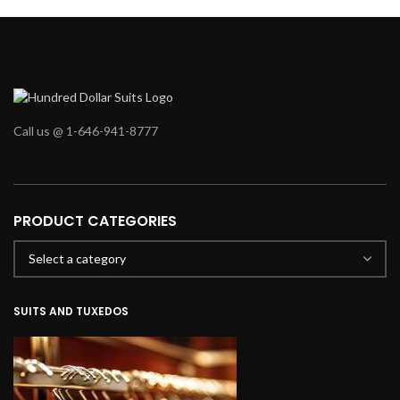
Call us @ 1-646-941-8777
PRODUCT CATEGORIES
SUITS AND TUXEDOS