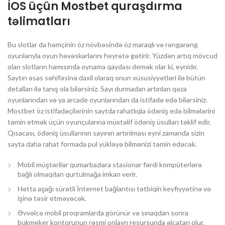
İOS üçün Mostbet quraşdırma
təlimatları
Bu slotlar da həmçinin öz növbəsində öz maraqlı və rəngarəng
oyunlarıyla oyun həvəskarlarını heyrətə gətirir. Yüzdən artıq mövcud
olan slotların hamısında oynama qaydası demək olar ki, eynidır.
Saytın əsas səhifəsinə daxil olaraq onun xüsusiyyətləri ilə bütün
detalları ilə tanış ola bilərsiniz. Sayı durmadan artırılan qəza
oyunlarından və ya arcade oyunlarından da istifadə edə bilərsiniz.
Mostbet öz istifadəçilərinin saytda rahatlıqla ödəniş edə bilmələrini
təmin etmək üçün oyunçularına müxtəlif ödəniş üsulları təklif edir.
Qısacası, ödəniş üsullarının sayının artırılması eyni zamanda sizin
sayta daha rahat formada pul yükləyə bilmənizi təmin edəcək.
Mobil müştərilər qumarbazlara stasionar fərdi kompüterlərə
bağlı olmaqdan qurtulmağa imkan verir.
Hətta aşağı sürətli İnternet bağlantısı tətbiqin keyfiyyətinə və
işinə təsir etməyəcək.
Əvvəlcə mobil proqramlarda görünür və sınaqdan sonra
bukmeker kontorunun rəsmi onlayn resursunda əlçatan olur.