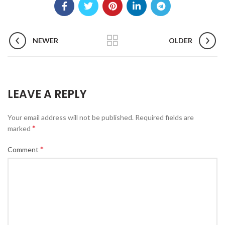
NEWER
OLDER
LEAVE A REPLY
Your email address will not be published.
Required fields are
*
marked
*
Comment