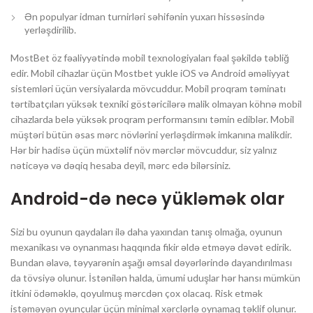
Ən populyar idman turnirləri səhifənin yuxarı hissəsində
yerləşdirilib.
MostBet öz fəaliyyətində mobil texnologiyaları fəal şəkildə təbliğ
edir. Mobil cihazlar üçün Mostbet yukle iOS və Android əməliyyat
sistemləri üçün versiyalarda mövcuddur. Mobil proqram təminatı
tərtibatçıları yüksək texniki göstəricilərə malik olmayan köhnə mobil
cihazlarda belə yüksək proqram performansını təmin ediblər. Mobil
müştəri bütün əsas mərc növlərini yerləşdirmək imkanına malikdir.
Hər bir hadisə üçün müxtəlif növ mərclər mövcuddur, siz yalnız
nəticəyə və dəqiq hesaba deyil, mərc edə bilərsiniz.
Android-də necə yükləmək olar
Sizi bu oyunun qaydaları ilə daha yaxından tanış olmağa, oyunun
mexanikası və oynanması haqqında fikir əldə etməyə dəvət edirik.
Bundan əlavə, təyyarənin aşağı əmsal dəyərlərində dayandırılması
da tövsiyə olunur. İstənilən halda, ümumi uduşlar hər hansı mümkün
itkini ödəməklə, qoyulmuş mərcdən çox olacaq. Risk etmək
istəməyən oyunçular üçün minimal xərclərlə oynamaq təklif olunur.