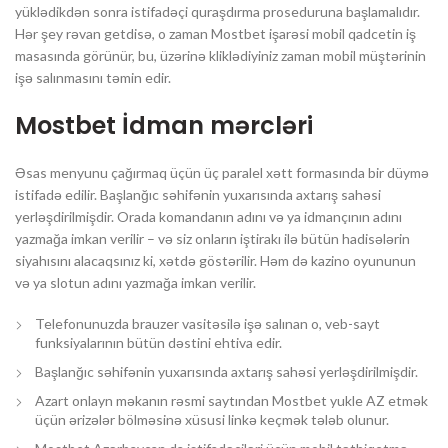
yüklədikdən sonra istifadəçi quraşdırma proseduruna başlamalıdır.
Hər şey rəvan getdisə, o zaman Mostbet işarəsi mobil qadcetin iş
masasında görünür, bu, üzərinə kliklədiyiniz zaman mobil müştərinin
işə salınmasını təmin edir.
Mostbet İdman mərcləri
Əsas menyunu çağırmaq üçün üç paralel xətt formasında bir düymə
istifadə edilir. Başlanğıc səhifənin yuxarısında axtarış sahəsi
yerləşdirilmişdir. Orada komandanın adını və ya idmançının adını
yazmağa imkan verilir – və siz onların iştirakı ilə bütün hadisələrin
siyahısını alacaqsınız ki, xətdə göstərilir. Həm də kazino oyununun
və ya slotun adını yazmağa imkan verilir.
Telefonunuzda brauzer vasitəsilə işə salınan o, veb-sayt
funksiyalarının bütün dəstini ehtiva edir.
Başlanğıc səhifənin yuxarısında axtarış sahəsi yerləşdirilmişdir.
Azart onlayn məkanın rəsmi saytından Mostbet yukle AZ etmək
üçün ərizələr bölməsinə xüsusi linkə keçmək tələb olunur.