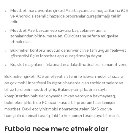
Mostbet mərc oyunları şirkəti Azərbaycandakı müştərilərinə iOS
və Android sistemli cihazlarda proqramlar quraşdırmağı təklif
edir.
Mostbet Azerbaycan veb saytına baş çəkməyi qumar
zonalarından birinə, məsələn, Gürcüstana səfərlə müqayisə
etmək olar.
Bukmeker kontoru mövcud qanunvericiliyə tam uyğun fəaliyyət
göstərdiyi üçün Mostbet app quraşdırmağa dəyər.
Bu, slot maşınlarını fırlatmadan ədalətli nəticələrə zəmanət verir.
Bukmeker şirkəti IOS əməliyyat sistemi ilə işləyən mobil cihazlara
ən çox mobil interfeysi ilə digər cihazlarda olan tətbiqetmələrdən
bir az fərqlənir mostbet giriş. Bukmeyker şirkətinin saytı,
kompüterdən bahislər qoymağa imkan verdiyinə baxmayaraq,
bukmeker şirkəti də PC üçün xüsusi bir proqram hazırlamışdır
mostbet. Daxil etdiyiniz mobil nömrənizə gələn SMS kod və
həmçinin də email təsdiq linki ilə hesabınızı təsdiqləyə bilərsiniz.
Futbola necə mərc etmək olar