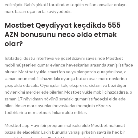
edilmişdir. Bahis şirkəti tərəfindən təqdim edilən əmsallar onlayn
mərc bazarı üçün orta səviyyədədir.
Mostbet Qeydiyyat keçdikdə 555
AZN bonusunu necə əldə etmək
olar?
İstifadəçi dostu interfeysi və gözəl dizaynı sayəsində MostBet
mobil müştəriləri qumar əyləncə həvəskarları arasında geniş istifadə
olunur. Mostbet yukle smartfon və ya planşetdə quraşdırılıbsa, o
zaman onun mobil cihazındakı oyunçu bütün əsas mərc növlərinə
çıxış əldə edəcək.. Oyunçular tək, ekspress, sistem və bəzi digər
növlər kimi mərclər edə bilərlər. Mostbet yukle mobil cihazdadırsa, o
zaman 17 növ idman növünü sıradakı qumar istifadəçisi əldə edə
bilər. İdman mərc oyunları həvəskarları həmçinin eSports
tədbirlərinə mərc etmək imkanı əldə edirlər.
Mostbet app – ayrı bir proqram məhsulu olub Mostbet məlumat
bazası ilə əlaqəlidir. Lakin bununla yanaşı şirkətin saytı ilə heç bir