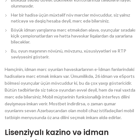
olunmasıdır.
Hər bir hadisə üçün müxtəlif növ mərclər mövcuddur, siz yalnız
nəticəyə və dəqiq hesaba deyil, mərc edə bilərsiniz.
Böyük idman yarışlarına mərc etməkdən əlavə, oyunçular sıradakı
kiçik çempionatlardan və hətta həvəskar liqalardan da yararlana
biləcəklər.
Bu, oyun maşınının növünü, mövzunu, xüsusiyyətləri və RTP
səviyyəsini göstərir.
Həmçinin, idman mərc oyunları həvəskarlarının e-İdman fənlərindəki
hadisələrə mərc etmək imkanı var. Ümumilikdə, 26 idman və eSports
bölməsi oyunçular üçün mövcuddur ki, bu da çox yaxşı göstəricidir.
Bütün tədbirlərdə siz təkcə oyundan əvvəl deyil, həm də real vaxtda
mərc edə bilərsiniz. Mobil müştərinin funksionallığı interfeys dilini
dəyişməyə imkan verir. Mostbet indirdirsə, o zaman qumar
oyunlarını sevən Azərbaycandan olan mobil cihaz istifadəçiləri mobil
tətbiqin menyusunda öz ana dilini seçmək imkanı əldə edirlər.
Lisenziyalı kazino və idman