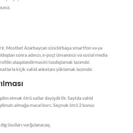
sınız.
erir. Mostbet Azərbaycan sizə birbaşa smartfon və ya
ıqdan sonra adınızı, e-poçt ünvanınızı və sosial media
rofilin əlaqələndirməsini təsdiqləmək lazımdır.
atlarla kiçik vahid anketanı yükləmək lazımdır.
rılması
dim etmək ötrü xallar dəyişdirilir. Saytda vahid
əqdimatı almağa macal borc. Seçmək ötrü 2 bonus
 dig üsulları vurğulanacaq.