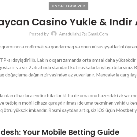
UNCATEGORIZED
ycan Casino Yukle & Indir
Posted by
Amadullah17@gmail.com
qramı necə endirmək və qondarmaq və onun xüsusiyyətlərini öyrən
P-si dəyişdirilib. Lakin oxşarı zamanda orta əmsal daha yüksəkdir və
 göstərir və siz 2 ətrafında standart kotirovkalarla işləyə bilərsini
doğaçlama dağının zirvəsindən az yuvarlanır. Maneələrlə qarşılaşdı
a olan cihazlara endirə bilərlər ki, bu de uma onu bazerdəki əksər mob
və tətbiqin mobil cihaza quraşdırılması de uma təxminən vahid u kəm
q ötrü yüksək imkandır. Rəsmi saytdan artıq, siz iOS üçün Mostbet
desh: Your Mobile Betting Guide