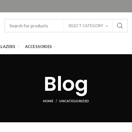
SELECT CATEGORY
BLAZERS
ACCESSORIES
Blog
HOME
UNCATEGORIZED