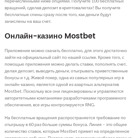
перечисленными ниже опциями. Получите 100 бесплатных
вращений, сделав депозит в криптовалютах! Вы получите
бесплатные спины сразу после того, как деньги будут
зачислены на ваш счет.
Онлайн-казино Mostbet
Приложение можно скачать бесплатно, для этого достаточно
зайти на официальный сайт по нашей ссылке. Кроме того, с
помощью приложения можно делать ставки, пополнять счет,
делая депозит, выводить деньги, отыгрывать приветственные
бонусы и т.д. Живой покер, одна из самых популярных игр в
онлайн-казино, является одной из азартных альтернатив
Mostbet. Поскольку все они лицензированы и управляются
авторитетными компаниями-разработчиками программного
обеспечения, все игры контролируются RNG.
На бесплатные вращения распространяется требование по
отыгрышу в 60 раз больше суммы бонуса. Линия – это общее
количество ставок, которые Mostbet примет на определенное
спортивное событие. Первая часть содержит наиболее важные