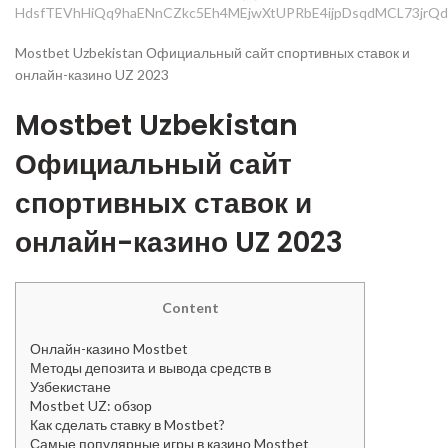
HdsfTEVhHiQq9haENnCZkc5Eh4MEjwXtUPRbE4ijpDsqdMCL73jrQdD
Mostbet Uzbekistan Официальный сайт спортивных ставок и
онлайн-казино UZ 2023
Mostbet Uzbekistan
Официальный сайт
спортивных ставок и
онлайн-казино UZ 2023
Content
Онлайн-казино Mostbet
Методы депозита и вывода средств в
Узбекистане
Mostbet UZ: обзор
Как сделать ставку в Mostbet?
Самые популярные игры в казино Mostbet