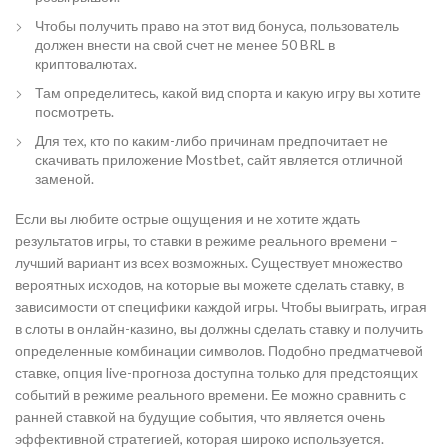
Чтобы получить право на этот вид бонуса, пользователь
должен внести на свой счет не менее 50 BRL в
криптовалютах.
Там определитесь, какой вид спорта и какую игру вы хотите
посмотреть.
Для тех, кто по каким-либо причинам предпочитает не
скачивать приложение Mostbet, сайт является отличной
заменой.
Если вы любите острые ощущения и не хотите ждать
результатов игры, то ставки в режиме реального времени –
лучший вариант из всех возможных. Существует множество
вероятных исходов, на которые вы можете сделать ставку, в
зависимости от специфики каждой игры. Чтобы выиграть, играя
в слоты в онлайн-казино, вы должны сделать ставку и получить
определенные комбинации символов. Подобно предматчевой
ставке, опция live-прогноза доступна только для предстоящих
событий в режиме реального времени. Ее можно сравнить с
ранней ставкой на будущие события, что является очень
эффективной стратегией, которая широко используется.