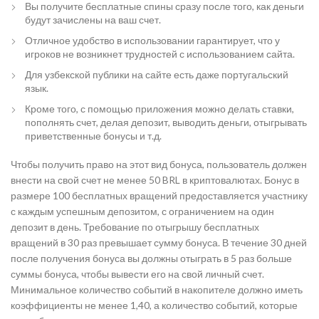
Вы получите бесплатные спины сразу после того, как деньги
будут зачислены на ваш счет.
Отличное удобство в использовании гарантирует, что у
игроков не возникнет трудностей с использованием сайта.
Для узбекской публики на сайте есть даже португальский
язык.
Кроме того, с помощью приложения можно делать ставки,
пополнять счет, делая депозит, выводить деньги, отыгрывать
приветственные бонусы и т.д.
Чтобы получить право на этот вид бонуса, пользователь должен
внести на свой счет не менее 50 BRL в криптовалютах. Бонус в
размере 100 бесплатных вращений предоставляется участнику
с каждым успешным депозитом, с ограничением на один
депозит в день. Требование по отыгрышу бесплатных
вращений в 30 раз превышает сумму бонуса. В течение 30 дней
после получения бонуса вы должны отыграть в 5 раз больше
суммы бонуса, чтобы вывести его на свой личный счет.
Минимальное количество событий в накопителе должно иметь
коэффициенты не менее 1,40, а количество событий, которые