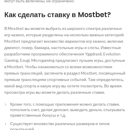
могут быть включены, не ограничено.
Как сделать ставку в Mostbet?
В Mostbet вы можете выбрать из широкого спектра различных
игр казино, которые разделены на несколько важных категорий.
Mostbet предлагает множество вариантов игр казино, включая
джекпот, покер, баккара, настольные игры и слоты. Известные
разработчики программного обеспечения Yggdrasil, Evolution
Gaming, Ezugi, Microgaming предлагают лучшие игры, доступные
в Mostbet. Чтобы ознакомиться со всеми возможностями
прямых трансляций, загляните в раздел Mostbet, посвященный
прямым трансляциям спортивных событий. Там определитесь,
какой вид спорта и какую игру вы хотите посмотреть. Во время
просмотра игры вы можете делать различные ставки.
Кроме того, с помощью приложения можно делать ставки,
пополнять счет, делая депозит, выводить деньги, отыгрывать
приветственные бонусы и т.д.
Существует множество различных размеров и типов
розыгрышей.