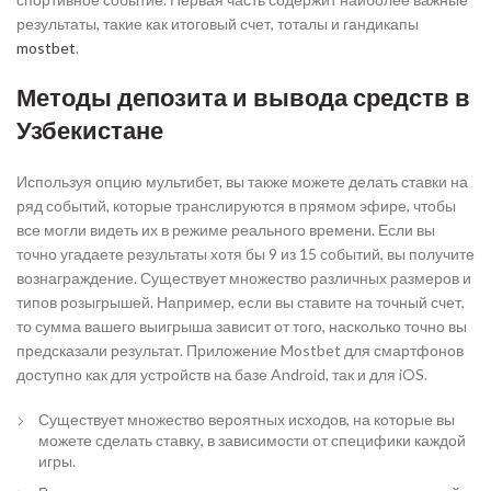
результаты, такие как итоговый счет, тоталы и гандикапы
mostbet
.
Методы депозита и вывода средств в
Узбекистане
Используя опцию мультибет, вы также можете делать ставки на
ряд событий, которые транслируются в прямом эфире, чтобы
все могли видеть их в режиме реального времени. Если вы
точно угадаете результаты хотя бы 9 из 15 событий, вы получите
вознаграждение. Существует множество различных размеров и
типов розыгрышей. Например, если вы ставите на точный счет,
то сумма вашего выигрыша зависит от того, насколько точно вы
предсказали результат. Приложение Mostbet для смартфонов
доступно как для устройств на базе Android, так и для iOS.
Существует множество вероятных исходов, на которые вы
можете сделать ставку, в зависимости от специфики каждой
игры.