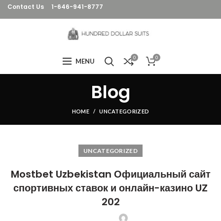
Contact Us
1-646-941-8777
0
0
MENU
Blog
HOME
UNCATEGORIZED
UNCATEGORIZED
Mostbet Uzbekistan Официальный сайт
спортивных ставок и онлайн-казино UZ
202