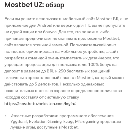
Mostbet UZ: обзор
Если вы решите использовать мобильный сайт Mostbet BR, а не
приложение для Android или версию для ПК, вы не пропустите
ни одной акции или бонуса. Для тех, кто по каким-либо
причинам предпочитает не скачивать приложение Mostbet,
сайт является отличной заменой. Пользовательский опыт
полностью ориентирован на мобильное устройство, а сайт
разработан командой очень компетентных дизайнеров, что
упрощает процесс игры для пользователя. 100% бонус на
депозит в размере до BRL и 250 бесплатных вращений
включены в приветственный пакет от Mostbet, который может
действовать до 5 депозитов. Несколько одинаковых
накопительных ставок на заранее определенное количество
исходов составляют системную ставку
https://mostbetuzbekiston.com/login/
.
Известные разработчики программного обеспечения
Yggdrasil, Evolution Gaming, Ezugi, Microgaming предлагают
лучшие игры, доступные в Mostbet.