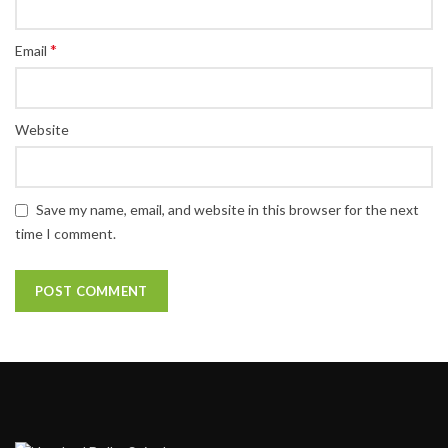
*
Email
Website
Save my name, email, and website in this browser for the next
time I comment.