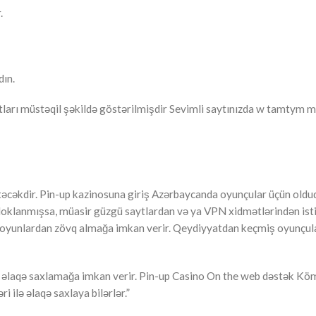
.
dın.
tları müstəqil şəkildə göstərilmişdir Sevimli saytınızda w tamtym
itəcəkdir. Pin-up kazinosuna giriş Azərbaycanda oyunçular üçün oldu
bloklanmışsa, müasir güzgü saytlardan və ya VPN xidmətlərindən isti
oyunlardan zövq almağa imkan verir. Qeydiyyatdan keçmiş oyunçular is
lə əlaqə saxlamağa imkan verir. Pin-up Casino On the web dəstək Köm
i ilə əlaqə saxlaya bilərlər.”