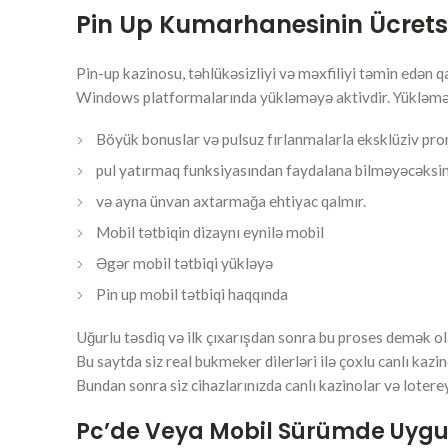
Pin Up Kumarhanesinin Ücrets
Pin-up kazinosu, təhlükəsizliyi və məxfiliyi təmin edən 
Windows platformalarında yükləməyə aktivdir. Yükləmək ü
Böyük bonuslar və pulsuz fırlanmalarla eksklüziv pr
pul yatırmaq funksiyasından faydalana bilməyəcəksin
və ayna ünvan axtarmağa ehtiyac qalmır.
Mobil tətbiqin dizaynı eynilə mobil
Əgər mobil tətbiqi yükləyə
Pin up mobil tətbiqi haqqında
Uğurlu təsdiq və ilk çıxarışdan sonra bu proses demək ola
Bu saytda siz real bukmeker dilerləri ilə çoxlu canlı kaz
Bundan sonra siz cihazlarınızda canlı kazinolar və loter
Pc’de Veya Mobil Sürümde Uygul