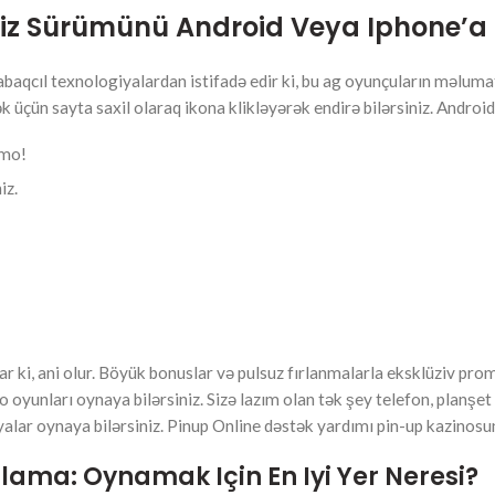
iz Sürümünü Android Veya Iphone’a
qabaqcıl texnologiyalardan istifadə edir ki, bu ag oyunçuların məluma
çün sayta saxil olaraq ikona klikləyərək endirə bilərsiniz. Android
omo!
iz.
r ki, ani olur. Böyük bonuslar və pulsuz fırlanmalarla eksklüziv prom
ino oyunları oynaya bilərsiniz. Sizə lazım olan tək şey telefon, plan
eyalar oynaya bilərsiniz. Pinup Online dəstək yardımı pin-up kazinos
ama: Oynamak Için En Iyi Yer Neresi?