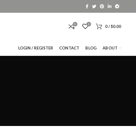
0
0
0
/
$
0.00
LOGIN / REGISTER
CONTACT
BLOG
ABOUT