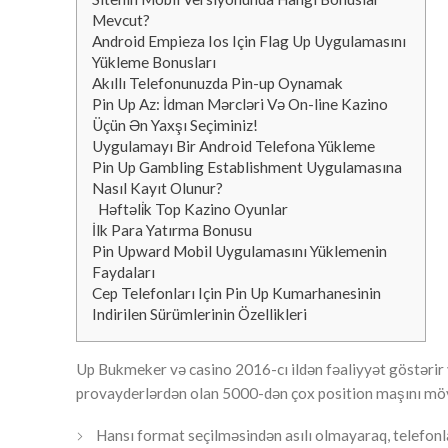
Mevcut?
Android Empieza Ios Için Flag Up Uygulamasını
Yükleme Bonusları
Akıllı Telefonunuzda Pin-up Oynamak
Pin Up Az: İdman Mərcləri Və On-line Kazino
Üçün Ən Yaxşı Seçiminiz!
Uygulamayı Bir Android Telefona Yükleme
Pin Up Gambling Establishment Uygulamasına
Nasıl Kayıt Olunur?
​ ​ Həftəli̇k Top Kazino Oyunlar​
İlk Para Yatırma Bonusu
Pin Upward Mobil Uygulamasını Yüklemenin
Faydaları
Cep Telefonları Için Pin Up Kumarhanesinin
Indirilen Sürümlerinin Özellikleri
Up Bukmeker və casino 2016-cı ildən fəaliyyət göstərir 
provayderlərdən olan 5000-dən çox position maşını mövc
Hansı format seçilməsindən asılı olmayaraq, telefon