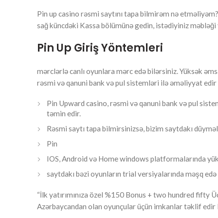
Pin up casino rəsmi saytını tapa bilmirəm nə etməliyəm? 
sağ küncdəki Kassa bölümünə gedin, istədiyiniz məbləği 
Pin Up Giriş Yöntemleri
mərclərlə canlı oyunlara mərc edə bilərsiniz. Yüksək əmsa
rəsmi və qanuni bank və pul sistemləri ilə əməliyyat ed
Pin Upward casino, rəsmi və qanuni bank və pul siste
təmin edir.
Rəsmi saytı tapa bilmirsinizsə, bizim saytdakı düymələ
Pin
IOS, Android və Home windows platformalarında yü
saytdakı bəzi oyunların trial versiyalarında məşq edə
“İlk yatırımınıza özel %150 Bonus + two hundred fifty 
Azərbaycandan olan oyunçular üçün imkanlar təklif edir 