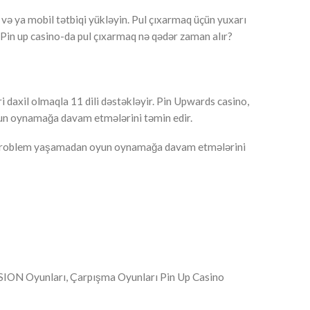
 və ya mobil tətbiqi yükləyin. Pul çıxarmaq üçün yuxarı
 Pin up casino-da pul çıxarmaq nə qədər zaman alır?
i daxil olmaqla 11 dili dəstəkləyir. Pin Upwards casino,
oyun oynamağa davam etmələrini təmin edir.
ında problem yaşamadan oyun oynamağa davam etmələrini
VISION Oyunları, Çarpışma Oyunları Pin Up Casino