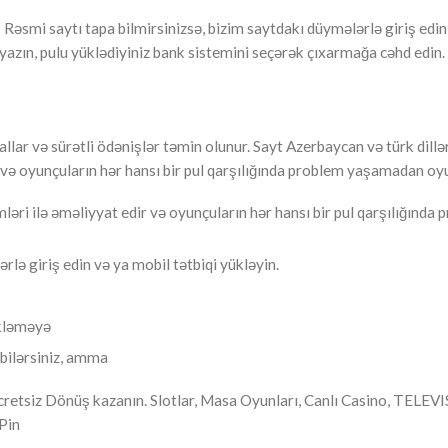
Rəsmi saytı tapa bilmirsinizsə, bizim saytdakı düymələrlə giriş edin
yazın, pulu yüklədiyiniz bank sistemini seçərək çıxarmağa cəhd edin.
llar və sürətli ödənişlər təmin olunur. Sayt Azerbaycan və türk dillər
ir və oyunçuların hər hansı bir pul qarşılığında problem yaşamadan 
mləri ilə əməliyyat edir və oyunçuların hər hansı bir pul qarşılığ
rlə giriş edin və ya mobil tətbiqi yükləyin.
kləməyə
 bilərsiniz, amma
Ücretsiz Dönüş kazanın. Slotlar, Masa Oyunları, Canlı Casino, TELE
Pin