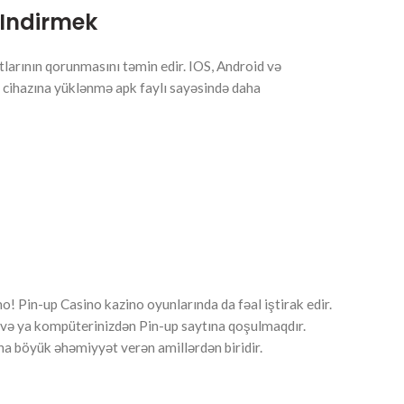
 Indirmek
tlarının qorunmasını təmin edir. IOS, Android və
 cihazına yüklənmə apk faylı sayəsində daha
o! Pin-up Casino kazino oyunlarında da fəal iştirak edir.
şet və ya kompüterinizdən Pin-up saytına qoşulmaqdır.
una böyük əhəmiyyət verən amillərdən biridir.