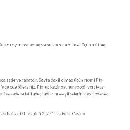
 miejscu oyun oynamaq və pul qazana bilmək üçün mütləq
qca sadə və rahatdır. Sayta daxil olmaq üçün rəsmi Pin-
fadə edə bilərsiniz. Pin-up kazinosunun mobil versiyası
ə sadəcə istifadəçi adlarını və şifrələrini daxil edərək
ək həftənin hər günü 24/7″ “aktivdir. Casino