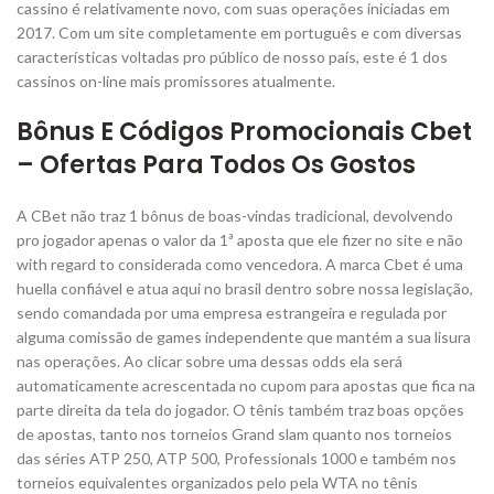
cassino é relativamente novo, com suas operações iniciadas em
2017. Com um site completamente em português e com diversas
características voltadas pro público de nosso país, este é 1 dos
cassinos on-line mais promissores atualmente.
Bônus E Códigos Promocionais Cbet
– Ofertas Para Todos Os Gostos
A CBet não traz 1 bônus de boas-vindas tradicional, devolvendo
pro jogador apenas o valor da 1ª aposta que ele fizer no site e não
with regard to considerada como vencedora. A marca Cbet é uma
huella confiável e atua aqui no brasil dentro sobre nossa legislação,
sendo comandada por uma empresa estrangeira e regulada por
alguma comissão de games independente que mantém a sua lisura
nas operações. Ao clicar sobre uma dessas odds ela será
automaticamente acrescentada no cupom para apostas que fica na
parte direita da tela do jogador. O tênis também traz boas opções
de apostas, tanto nos torneios Grand slam quanto nos torneios
das séries ATP 250, ATP 500, Professionals 1000 e também nos
torneios equivalentes organizados pelo pela WTA no tênis