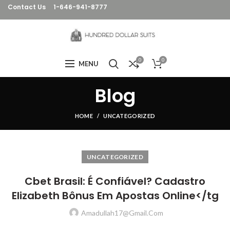
Contact Us
1-646-941-8777
0
0
MENU
Blog
HOME
UNCATEGORIZED
UNCATEGORIZED
Cbet Brasil: É Confiável? Cadastro
Elizabeth Bônus Em Apostas Online</tg
Amadullah17@gmail.com