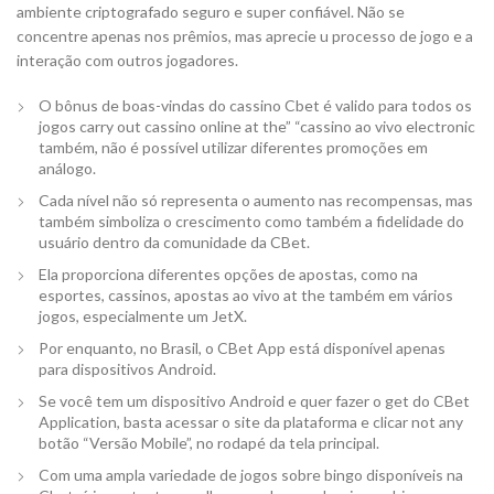
ambiente criptografado seguro e super confiável. Não se
concentre apenas nos prêmios, mas aprecie u processo de jogo e a
interação com outros jogadores.
O bônus de boas-vindas do cassino Cbet é valido para todos os
jogos carry out cassino online at the” “cassino ao vivo electronic
também, não é possível utilizar diferentes promoções em
análogo.
Cada nível não só representa o aumento nas recompensas, mas
também simboliza o crescimento como também a fidelidade do
usuário dentro da comunidade da CBet.
Ela proporciona diferentes opções de apostas, como na
esportes, cassinos, apostas ao vivo at the também em vários
jogos, especialmente um JetX.
Por enquanto, no Brasil, o CBet App está disponível apenas
para dispositivos Android.
Se você tem um dispositivo Android e quer fazer o get do CBet
Application, basta acessar o site da plataforma e clicar not any
botão “Versão Mobile”, no rodapé da tela principal.
Com uma ampla variedade de jogos sobre bingo disponíveis na