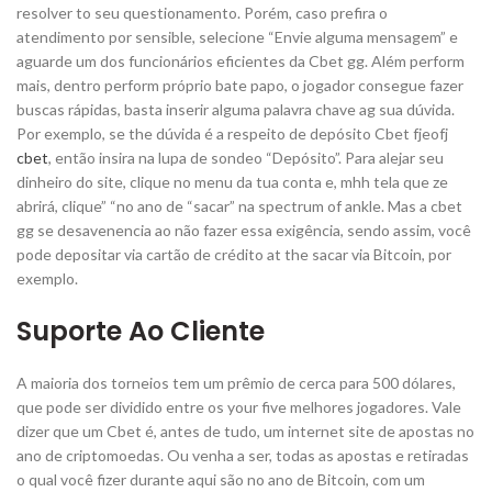
resolver to seu questionamento. Porém, caso prefira o
atendimento por sensible, selecione “Envie alguma mensagem” e
aguarde um dos funcionários eficientes da Cbet gg. Além perform
mais, dentro perform próprio bate papo, o jogador consegue fazer
buscas rápidas, basta inserir alguma palavra chave ag sua dúvida.
Por exemplo, se the dúvida é a respeito de depósito Cbet fjeofj
cbet
, então insira na lupa de sondeo “Depósito”. Para alejar seu
dinheiro do site, clique no menu da tua conta e, mhh tela que ze
abrirá, clique” “no ano de “sacar” na spectrum of ankle. Mas a cbet
gg se desavenencia ao não fazer essa exigência, sendo assim, você
pode depositar via cartão de crédito at the sacar via Bitcoin, por
exemplo.
Suporte Ao Cliente
A maioria dos torneios tem um prêmio de cerca para 500 dólares,
que pode ser dividido entre os your five melhores jogadores. Vale
dizer que um Cbet é, antes de tudo, um internet site de apostas no
ano de criptomoedas. Ou venha a ser, todas as apostas e retiradas
o qual você fizer durante aqui são no ano de Bitcoin, com um