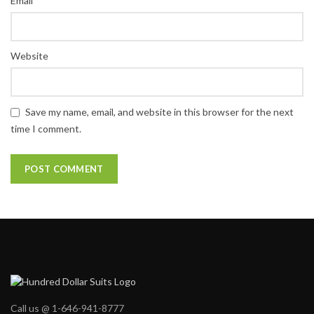
Email
Website
Save my name, email, and website in this browser for the next
time I comment.
Call us @ 1-646-941-8777