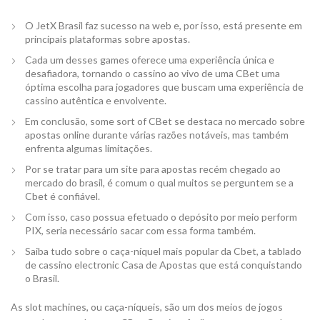
O JetX Brasil faz sucesso na web e, por isso, está presente em
principais plataformas sobre apostas.
Cada um desses games oferece uma experiência única e
desafiadora, tornando o cassino ao vivo de uma CBet uma
óptima escolha para jogadores que buscam uma experiência de
cassino autêntica e envolvente.
Em conclusão, some sort of CBet se destaca no mercado sobre
apostas online durante várias razões notáveis, mas também
enfrenta algumas limitações.
Por se tratar para um site para apostas recém chegado ao
mercado do brasil, é comum o qual muitos se perguntem se a
Cbet é confiável.
Com isso, caso possua efetuado o depósito por meio perform
PIX, seria necessário sacar com essa forma também.
Saiba tudo sobre o caça-níquel mais popular da Cbet, a tablado
de cassino electronic Casa de Apostas que está conquistando
o Brasil.
As slot machines, ou caça-níqueis, são um dos meios de jogos