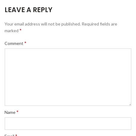
LEAVE A REPLY
Your email address will not be published.
Required fields are
*
marked
*
Comment
*
Name
*