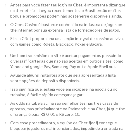
Antes para você fazer teu login na Cbet, é importante dizer que
o internet site chegou recentemente ao Brasil, então muitos
bônus e promoções podem não sostenerse disponíveis ainda.
O Cbet Casino é bastante conhecido na indústria de jogos on
the internet por sua extensa lista de fornecedores de jogos.
Sim, o CBet proporciona uma seção íntegral de cassino ao vivo,
com games como Roleta, Blackjack, Poker e Bacará.
Um bom transmisión do site é aceitar pagamentos possuindo
diversas” “carteiras que não são aceitas em outros sites, como
Yahoo and google Pay, Samsung Pay out e Apple Shell out.
Aguarde alguns instantes até que seja apresentada a lista
sobre opções de deposito disponíveis.
Isso significa que, esteja você em incapere, na escola ou no
trabalho, é fácil e rápido começar a jogar!
As odds na tabela acima são semelhantes nas três casas de
apostas, mas principalmente na Parimatch e na Cbet, já que the
diferença é para R$ 0, 01 e R$ zero, 10.
Com esse procedimento, a equipe da Cbet fjeofj consegue
bloquear jogadores mal intencionados, impedindo a entrada na