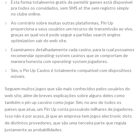
Esta forma totalmente gratis de permitir games está disponível
pra todos os convidados, sem SMS at the sem registro simply
no clube online.
Ao contrário sobre muitas outras plataformas, Pin Up
proporciona a seus usuários um recurso de transmissão ao vivo,
graças ao qual você pode seguir a partidas search engine
optimization sair do web site.
Examinamos detalhadamente cada casino, para la cual possamos
recomendar operating-system casinos que ze comportam de
manera honesta com operating-system jogadores.
Sim, o Pin Up Casino é totalmente compatível com dispositivos
móveis.
Seguem muitos jogos que são mais conhecidos pelos usuários do
web site, além de breves explicações sobre alguns deles como
também o pin up cassino como jogar. Sim, no ano de todos os
países que atua, um Pin Up conta possuindo milhares de jogadores.
Isso não é por acaso, já que an empresa tem jogos electronic slots
de distintos provedores, que são uma terceira parte que regula
justamente as probabilidades.