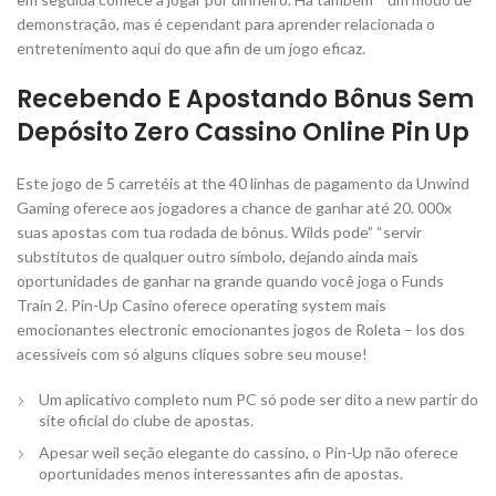
demonstração, mas é cependant para aprender relacionada o
entretenimento aqui do que afin de um jogo eficaz.
Recebendo E Apostando Bônus Sem
Depósito Zero Cassino Online Pin Up
Este jogo de 5 carretéis at the 40 linhas de pagamento da Unwind
Gaming oferece aos jogadores a chance de ganhar até 20. 000x
suas apostas com tua rodada de bônus. Wilds pode” “servir
substitutos de qualquer outro símbolo, dejando ainda mais
oportunidades de ganhar na grande quando você joga o Funds
Train 2. Pin-Up Casino oferece operating system mais
emocionantes electronic emocionantes jogos de Roleta – los dos
acessíveis com só alguns cliques sobre seu mouse!
Um aplicativo completo num PC só pode ser dito a new partir do
site oficial do clube de apostas.
Apesar weil seção elegante do cassino, o Pin-Up não oferece
oportunidades menos interessantes afin de apostas.