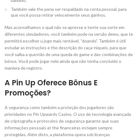
baixado.
Também vale the pena ser respaldado na conta pessoal, para
que você possa retirar velocemente seus ganhos.
Mas aconselhamos o qual não se apresse e tente sua sorte em
diferentes simuladores, você também pode na versão demo, que te
permitirá escolher u jogo mais rentável, “doando”. Também é útil
estudar as instruções e the descrição do caça-níqueis, para que
você saiba a questão de uma queda do game e das combinações de
bônus. Você pode jogar nele ainda que não tenha concluído o
maniera de registro.
A Pin Up Oferece Bônus E
Promoções?
A segurança como também a proteção dos jogadores são
prioridades no Pin Upwards Casino. O uso de tecnologia avançada
de criptografia e protocolos de segurança garante que suas
informações pessoais at the financeiras estejam sempre
protegidas. Além disto, a plataforma opera sob licenças