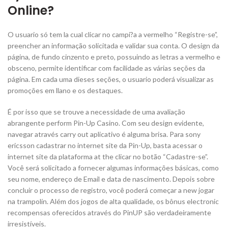
Online?
O usuario só tem la cual clicar no campi?a a vermelho “Registre-se”,
preencher an informação solicitada e validar sua conta. O design da
página, de fundo cinzento e preto, possuindo as letras a vermelho e
obsceno, permite identificar com facilidade as várias seções da
página. Em cada uma dieses seções, o usuario poderá visualizar as
promoções em llano e os destaques.
É por isso que se trouve a necessidade de uma avaliação
abrangente perform Pin-Up Casino. Com seu design evidente,
navegar através carry out aplicativo é alguma brisa. Para sony
ericsson cadastrar no internet site da Pin-Up, basta acessar o
internet site da plataforma at the clicar no botão “Cadastre-se”.
Você será solicitado a fornecer algumas informações básicas, como
seu nome, endereço de Email e data de nascimento. Depois sobre
concluir o processo de registro, você poderá começar a new jogar
na trampolín. Além dos jogos de alta qualidade, os bônus electronic
recompensas oferecidos através do PinUP são verdadeiramente
irresistíveis.