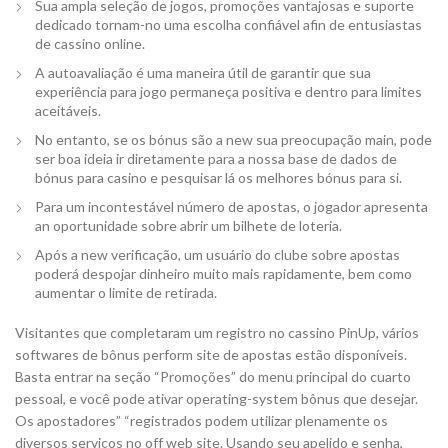
Sua ampla seleção de jogos, promoções vantajosas e suporte
dedicado tornam-no uma escolha confiável afin de entusiastas
de cassino online.
A autoavaliação é uma maneira útil de garantir que sua
experiência para jogo permaneça positiva e dentro para limites
aceitáveis.
No entanto, se os bónus são a new sua preocupação main, pode
ser boa ideia ir diretamente para a nossa base de dados de
bónus para casino e pesquisar lá os melhores bónus para si.
Para um incontestável número de apostas, o jogador apresenta
an oportunidade sobre abrir um bilhete de loteria.
Após a new verificação, um usuário do clube sobre apostas
poderá despojar dinheiro muito mais rapidamente, bem como
aumentar o limite de retirada.
Visitantes que completaram um registro no cassino PinUp, vários
softwares de bônus perform site de apostas estão disponíveis.
Basta entrar na seção “Promoções” do menu principal do cuarto
pessoal, e você pode ativar operating-system bônus que desejar.
Os apostadores” “registrados podem utilizar plenamente os
diversos serviços no off web site. Usando seu apelido e senha,