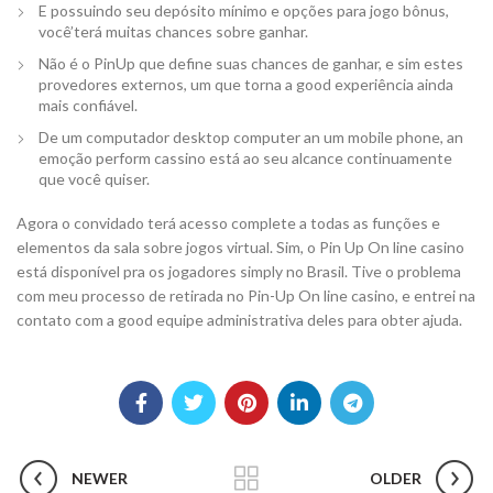
E possuindo seu depósito mínimo e opções para jogo bônus,
você’terá muitas chances sobre ganhar.
Não é o PinUp que define suas chances de ganhar, e sim estes
provedores externos, um que torna a good experiência ainda
mais confiável.
De um computador desktop computer an um mobile phone, an
emoção perform cassino está ao seu alcance continuamente
que você quiser.
Agora o convidado terá acesso complete a todas as funções e
elementos da sala sobre jogos virtual. Sim, o Pin Up On line casino
está disponível pra os jogadores simply no Brasil. Tive o problema
com meu processo de retirada no Pin-Up On line casino, e entrei na
contato com a good equipe administrativa deles para obter ajuda.
NEWER
OLDER