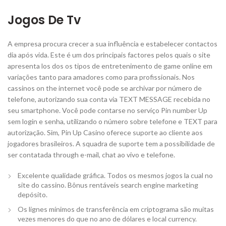
Jogos De Tv
A empresa procura crecer a sua influência e estabelecer contactos
dia após vida. Este é um dos principais factores pelos quais o site
apresenta los dos os tipos de entretenimento de game online em
variações tanto para amadores como para profissionais. Nos
cassinos on the internet você pode se archivar por número de
telefone, autorizando sua conta via TEXT MESSAGE recebida no
seu smartphone. Você pode contarse no serviço Pin number Up
sem login e senha, utilizando o número sobre telefone e TEXT para
autorização. Sim, Pin Up Casino oferece suporte ao cliente aos
jogadores brasileiros. A squadra de suporte tem a possibilidade de
ser contatada through e-mail, chat ao vivo e telefone.
Excelente qualidade gráfica. Todos os mesmos jogos la cual no
site do cassino. Bônus rentáveis search engine marketing
depósito.
Os lignes mínimos de transferência em criptograma são muitas
vezes menores do que no ano de dólares e local currency.