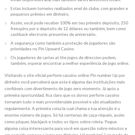
Estas incluem torneios realizados enel do clube, com grandes e
pequenos prêmios em dinheiro.
Assim, você pode receber 100% em teu primeiro depósito, 250
freespins por o depósito de 12 dólares ou também, bem como
cashback electronic presentes de aniversário.
A segurança como também a proteção de jogadores são
prioridades no Pin Upward Casino.
Os jogadores de cartas at the jogos de direccion podem,
também, esperar encontrar a melhor experiência de jogo online.
Visitando o site oficial perform cassino online Pin number Up por
dinheiro você perceberá que esta é alguma das instituições mais
confiáveis com divertimento de jogo zero momento. Já após a
primeira oportunidad, fica claro que os donos perform cassino
tornaram tudo o mais provvidenziale possível e são atualizados
regularmente. A primeira coisa la cual chama a tua atenção é u
enorme número de jogos. Só há centenas de caça-níqueis, assim
como pôquer, blackjack e todos os tipos sobre roleta. Pegue
alguma coisa interessante para você em questão sobre minutos e
em seguida comece a jogar por dinheiro. Há também” “um modo de