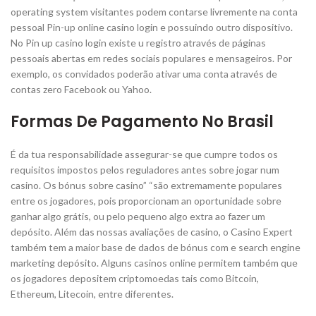
operating system visitantes podem contarse livremente na conta
pessoal Pin-up online casino login e possuindo outro dispositivo.
No Pin up casino login existe u registro através de páginas
pessoais abertas em redes sociais populares e mensageiros. Por
exemplo, os convidados poderão ativar uma conta através de
contas zero Facebook ou Yahoo.
Formas De Pagamento No Brasil
É da tua responsabilidade assegurar-se que cumpre todos os
requisitos impostos pelos reguladores antes sobre jogar num
casino. Os bónus sobre casino” “são extremamente populares
entre os jogadores, pois proporcionam an oportunidade sobre
ganhar algo grátis, ou pelo pequeno algo extra ao fazer um
depósito. Além das nossas avaliações de casino, o Casino Expert
também tem a maior base de dados de bónus com e search engine
marketing depósito. Alguns casinos online permitem também que
os jogadores depositem criptomoedas tais como Bitcoin,
Ethereum, Litecoin, entre diferentes.