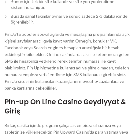
Bunun için tek bir site kullanılır ve site yön yönlendirme
sistemine sahiptir.
Burada sanal takımlar oynar ve sonuç sadece 2-3 dakika içinde
öğrenilebilir.
PinUp’ta popüler sosyal ağlarda ve mesajlaşma programlarında açık
kişisel sayfalar aracılığıyla kayıt vardır. Örneğin, konuklar VK,
Facebook veya Search engines hesapları aracılığıyla bir hesabı
etkinleştirebilecekler. Online casinolarda, akıllı telefonunuza gelen
SMS ile hesabınızı yetkilendirerek telefon numarası ile kayıt
olabilirsiniz. Pin Up hizmetine kullanıcı adı ve şifre olmadan, telefon
numarası empieza yetkilendirme için SMS kullanarak girebilirsiniz.
Pin Up sitesinin kullanıcıları kazançlarını mevcut e-cüzdanlara ve
banka kartlarına çekebilirler.
Pin-up On Line Casino Geydiyyat &
Giriş
Birkaç dakika içinde program çalışacak empieza cihazınıza veya
tabletinize yüklenecektir. Pin Upward Casino’da para yatırma veya