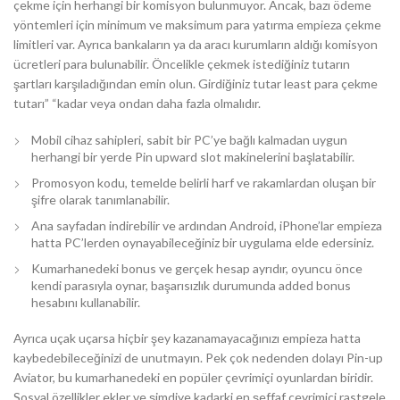
çekme için herhangi bir komisyon bulunmuyor. Ancak, bazı ödeme
yöntemleri için minimum ve maksimum para yatırma empieza çekme
limitleri var. Ayrıca bankaların ya da aracı kurumların aldığı komisyon
ücretleri para bulunabilir. Öncelikle çekmek istediğiniz tutarın
şartları karşıladığından emin olun. Girdiğiniz tutar least para çekme
tutarı” “kadar veya ondan daha fazla olmalıdır.
Mobil cihaz sahipleri, sabit bir PC’ye bağlı kalmadan uygun
herhangi bir yerde Pin upward slot makinelerini başlatabilir.
Promosyon kodu, temelde belirli harf ve rakamlardan oluşan bir
şifre olarak tanımlanabilir.
Ana sayfadan indirebilir ve ardından Android, iPhone’lar empieza
hatta PC’lerden oynayabileceğiniz bir uygulama elde edersiniz.
Kumarhanedeki bonus ve gerçek hesap ayrıdır, oyuncu önce
kendi parasıyla oynar, başarısızlık durumunda added bonus
hesabını kullanabilir.
Ayrıca uçak uçarsa hiçbir şey kazanamayacağınızı empieza hatta
kaybedebileceğinizi de unutmayın. Pek çok nedenden dolayı Pin-up
Aviator, bu kumarhanedeki en popüler çevrimiçi oyunlardan biridir.
Sosyal özellikler ekler ve şimdiye kadarki en şeffaf çevrimiçi rastgele