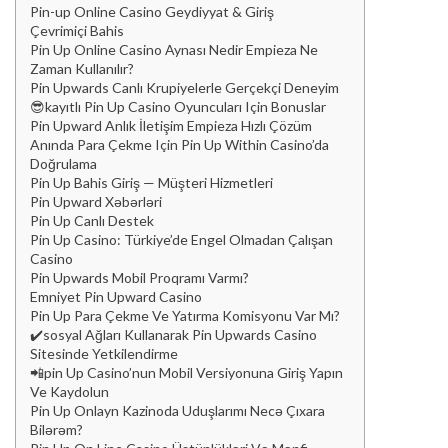
Pin-up Online Casino Geydiyyat & Giriş
Çevrimiçi Bahis
Pin Up Online Casino Aynası Nedir Empieza Ne
Zaman Kullanılır?
Pin Upwards Canlı Krupiyelerle Gerçekçi Deneyim
😎kayıtlı Pin Up Casino Oyuncuları Için Bonuslar
Pin Upward Anlık İletişim Empieza Hızlı Çözüm
Anında Para Çekme Için Pin Up Within Casino’da
Doğrulama
Pin Up Bahis Giriş — Müşteri Hizmetleri
Pin Upward Xəbərləri
Pin Up Canlı Destek
Pin Up Casino: Türkiye’de Engel Olmadan Çalışan
Casino
Pin Upwards Mobil Proqramı Varmı?
Emniyet Pin Upward Casino
Pin Up Para Çekme Ve Yatırma Komisyonu Var Mı?
✔️sosyal Ağları Kullanarak Pin Upwards Casino
Sitesinde Yetkilendirme
📲pin Up Casino’nun Mobil Versiyonuna Giriş Yapın
Ve Kaydolun
Pin Up Onlayn Kazinoda Uduşlarımı Necə Çıxara
Bilərəm?