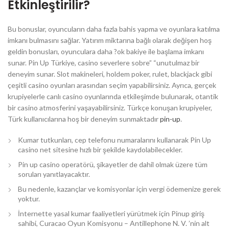
Etkinleştirilir?
Bu bonuslar, oyuncuların daha fazla bahis yapma ve oyunlara katılma
imkanı bulmasını sağlar. Yatırım miktarına bağlı olarak değişen hoş
geldin bonusları, oyunculara daha ?ok bakiye ile başlama imkanı
sunar. Pin Up Türkiye, casino severlere sobre” “unutulmaz bir
deneyim sunar. Slot makineleri, holdem poker, rulet, blackjack gibi
çeşitli casino oyunları arasından seçim yapabilirsiniz. Ayrıca, gerçek
krupiyelerle canlı casino oyunlarında etkileşimde bulunarak, otantik
bir casino atmosferini yaşayabilirsiniz. Türkçe konuşan krupiyeler,
Türk kullanıcılarına hoş bir deneyim sunmaktadır
pin-up
.
Kumar tutkunları, cep telefonu numaralarını kullanarak Pin Up
casino net sitesine hızlı bir şekilde kaydolabilecekler.
Pin up casino operatörü, şikayetler de dahil olmak üzere tüm
soruları yanıtlayacaktır.
Bu nedenle, kazançlar ve komisyonlar için vergi ödemenize gerek
yoktur.
İnternette yasal kumar faaliyetleri yürütmek için Pinup giriş
sahibi, Curacao Oyun Komisyonu – Antillephone N. V. ’nin alt