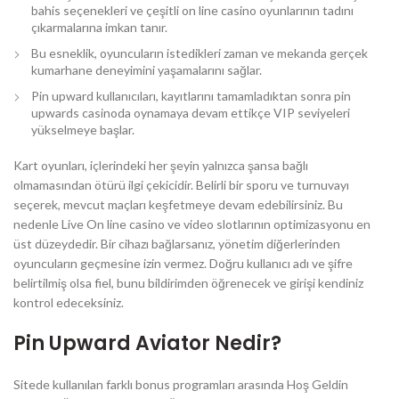
bahis seçenekleri ve çeşitli on line casino oyunlarının tadını
çıkarmalarına imkan tanır.
Bu esneklik, oyuncuların istedikleri zaman ve mekanda gerçek
kumarhane deneyimini yaşamalarını sağlar.
Pin upward kullanıcıları, kayıtlarını tamamladıktan sonra pin
upwards casinoda oynamaya devam ettikçe VIP seviyeleri
yükselmeye başlar.
Kart oyunları, içlerindeki her şeyin yalnızca şansa bağlı
olmamasından ötürü ilgi çekicidir. Belirli bir sporu ve turnuvayı
seçerek, mevcut maçları keşfetmeye devam edebilirsiniz. Bu
nedenle Live On line casino ve video slotlarının optimizasyonu en
üst düzeydedir. Bir cihazı bağlarsanız, yönetim diğerlerinden
oyuncuların geçmesine izin vermez. Doğru kullanıcı adı ve şifre
belirtilmiş olsa fiel, bunu bildirimden öğrenecek ve girişi kendiniz
kontrol edeceksiniz.
Pin Upward Aviator Nedir?
Sitede kullanılan farklı bonus programları arasında Hoş Geldin