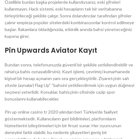
Özellikle bunları başka projelerde kullandıysanız, eski şifreleri
kullanmayın. Hack sistemi, eski hesapların tek bir veritabanına
birleştirileceği şekilde çalışır. Sonra dolandırıcılar tarafından şifreler
çalınır empieza popüler sitelerdeki kombinasyonlar kontrol edilmeye
başlar. Rakamlara tıkladığınızda, etkinlik anında bahsi yöneteceğiniz
kupona girer.
Pin Upwards Aviator Kayıt
Bundan sonra, telefonunuzda güvenli bir şekilde yetkilendirebilir ve
rahatça bahis oynayabilirsiniz. Kayıt işlemi, çevrimiçi kumarhanede
kişisel bir hesap açmanın yanı sıra gerçekleştirilir. Ziyaretçinin sah
sitede (aynalar) Flag Up” “bahsini yetkilendirmek için uygun düğmeyi
seçmesi yeterlidir. Konuklar, bahisçinin ofisinde cazip spor
bonuslarını kullanabilecekler.
Pin up online casino tr 2020 yılından beri Türkiye’de faaliyet
göstermektedir. Kullanıcıların geri bildirimleri, platformların
hizmetlerini iyileştirmeleri için bir fırsat sunar. Her oyuncunun
deneyimi farklı olabilir, bu nedenle şikayetleri geniş bir