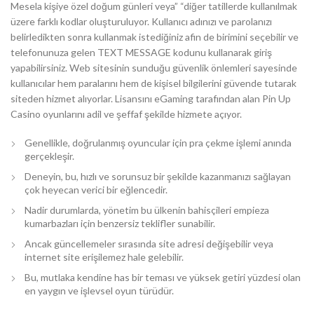
Mesela kişiye özel doğum günleri veya” “diğer tatillerde kullanılmak
üzere farklı kodlar oluşturuluyor. Kullanıcı adınızı ve parolanızı
belirledikten sonra kullanmak istediğiniz afin de birimini seçebilir ve
telefonunuza gelen TEXT MESSAGE kodunu kullanarak giriş
yapabilirsiniz. Web sitesinin sunduğu güvenlik önlemleri sayesinde
kullanıcılar hem paralarını hem de kişisel bilgilerini güvende tutarak
siteden hizmet alıyorlar. Lisansını eGaming tarafından alan Pin Up
Casino oyunlarını adil ve şeffaf şekilde hizmete açıyor.
Genellikle, doğrulanmış oyuncular için pra çekme işlemi anında
gerçekleşir.
Deneyin, bu, hızlı ve sorunsuz bir şekilde kazanmanızı sağlayan
çok heyecan verici bir eğlencedir.
Nadir durumlarda, yönetim bu ülkenin bahisçileri empieza
kumarbazları için benzersiz teklifler sunabilir.
Ancak güncellemeler sırasında site adresi değişebilir veya
internet site erişilemez hale gelebilir.
Bu, mutlaka kendine has bir teması ve yüksek getiri yüzdesi olan
en yaygın ve işlevsel oyun türüdür.