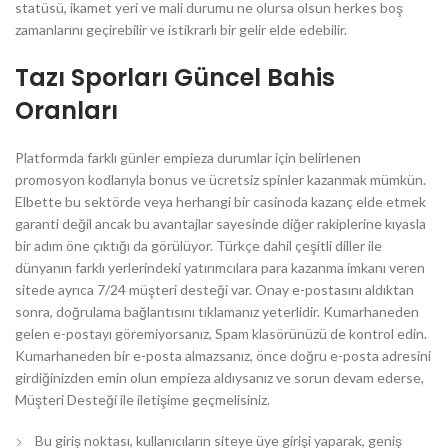
statüsü, ikamet yeri ve mali durumu ne olursa olsun herkes boş
zamanlarını geçirebilir ve istikrarlı bir gelir elde edebilir.
Tazı Sporları Güncel Bahis
Oranları
Platformda farklı günler empieza durumlar için belirlenen
promosyon kodlarıyla bonus ve ücretsiz spinler kazanmak mümkün.
Elbette bu sektörde veya herhangi bir casinoda kazanç elde etmek
garanti değil ancak bu avantajlar sayesinde diğer rakiplerine kıyasla
bir adım öne çıktığı da görülüyor. Türkçe dahil çeşitli diller ile
dünyanın farklı yerlerindeki yatırımcılara para kazanma imkanı veren
sitede ayrıca 7/24 müşteri desteği var. Onay e-postasını aldıktan
sonra, doğrulama bağlantısını tıklamanız yeterlidir. Kumarhaneden
gelen e-postayı göremiyorsanız, Spam klasörünüzü de kontrol edin.
Kumarhaneden bir e-posta almazsanız, önce doğru e-posta adresini
girdiğinizden emin olun empieza aldıysanız ve sorun devam ederse,
Müşteri Desteği ile iletişime geçmelisiniz.
Bu giriş noktası, kullanıcıların siteye üye girişi yaparak, geniş