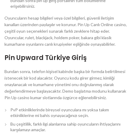
bundan sonra pin up giriş portalının tüm bölümlerine
erişebilirsiniz.
Oyuncuların hesap bilgileri veya özel bilgileri, güvenli iletişim
kanalları üzerinden paylaşılır ve korunur. Pin Up Canlı Online casino,
çeşitli oyun seçenekleri sunarak farklı zevklere hitap eder.
Oyuncular, rulet, blackjack, holdem poker, bakara gibi klasik
kumarhane oyunlarını canlı krupiyeler eşliğinde oynayabilirler.
Pin Upward Türkiye Giriş
Bundan sonra, telefon kişisel kabinde başka bir formda belirtilmesi
istenecek bir kod alacaktır. Oyuncu kodu girer girmez, kimliği
onaylanacak ve kumarhane yönetimi onu doğrulanmış olarak
değerlendirmeye başlayacaktır. Demo başlatma modunu kullanarak
Pin Up casino kumar slotlarında özgürce eğlenebilirsiniz.
PvP etkinliklerinde bireysel oyunculara mı yoksa takım
etkinliklerine mi bahis oynayacağınızı seçin.
Bu çeşitlilik, farklı ilgi alanlarına sahip oyuncuların ihtiyaçlarını
karşılamayı amaçlar.