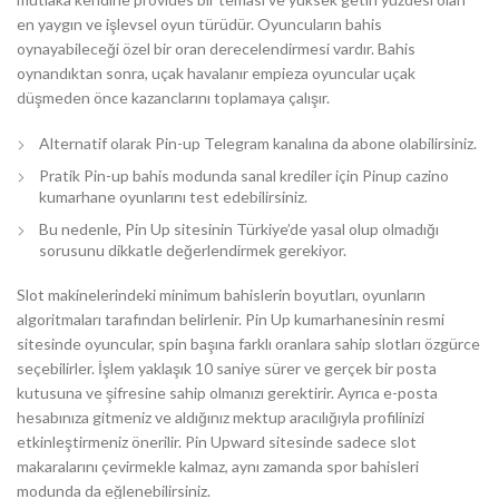
en yaygın ve işlevsel oyun türüdür. Oyuncuların bahis
oynayabileceği özel bir oran derecelendirmesi vardır. Bahis
oynandıktan sonra, uçak havalanır empieza oyuncular uçak
düşmeden önce kazanclarını toplamaya çalışır.
Alternatif olarak Pin-up Telegram kanalına da abone olabilirsiniz.
Pratik Pin-up bahis modunda sanal krediler için Pinup cazino
kumarhane oyunlarını test edebilirsiniz.
Bu nedenle, Pin Up sitesinin Türkiye’de yasal olup olmadığı
sorusunu dikkatle değerlendirmek gerekiyor.
Slot makinelerindeki minimum bahislerin boyutları, oyunların
algoritmaları tarafından belirlenir. Pin Up kumarhanesinin resmi
sitesinde oyuncular, spin başına farklı oranlara sahip slotları özgürce
seçebilirler. İşlem yaklaşık 10 saniye sürer ve gerçek bir posta
kutusuna ve şifresine sahip olmanızı gerektirir. Ayrıca e-posta
hesabınıza gitmeniz ve aldığınız mektup aracılığıyla profilinizi
etkinleştirmeniz önerilir. Pin Upward sitesinde sadece slot
makaralarını çevirmekle kalmaz, aynı zamanda spor bahisleri
modunda da eğlenebilirsiniz.