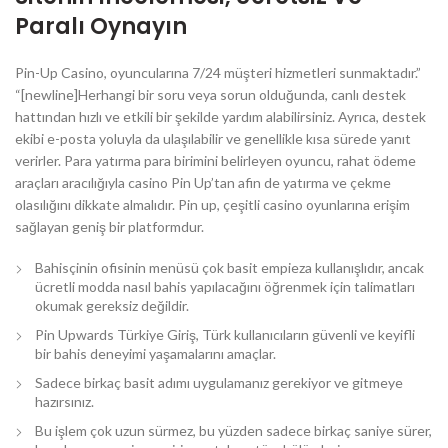
Paralı Oynayın
Pin-Up Casino, oyuncularına 7/24 müşteri hizmetleri sunmaktadır.”
“[newline]Herhangi bir soru veya sorun olduğunda, canlı destek
hattından hızlı ve etkili bir şekilde yardım alabilirsiniz. Ayrıca, destek
ekibi e-posta yoluyla da ulaşılabilir ve genellikle kısa sürede yanıt
verirler. Para yatırma para birimini belirleyen oyuncu, rahat ödeme
araçları aracılığıyla casino Pin Up’tan afin de yatırma ve çekme
olasılığını dikkate almalıdır. Pin up, çeşitli casino oyunlarına erişim
sağlayan geniş bir platformdur.
Bahisçinin ofisinin menüsü çok basit empieza kullanışlıdır, ancak
ücretli modda nasıl bahis yapılacağını öğrenmek için talimatları
okumak gereksiz değildir.
Pin Upwards Türkiye Giriş, Türk kullanıcıların güvenli ve keyifli
bir bahis deneyimi yaşamalarını amaçlar.
Sadece birkaç basit adımı uygulamanız gerekiyor ve gitmeye
hazırsınız.
Bu işlem çok uzun sürmez, bu yüzden sadece birkaç saniye sürer,