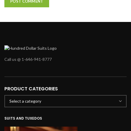
Call us @ 1-646-941-8777
PRODUCT CATEGORIES
SUITS AND TUXEDOS