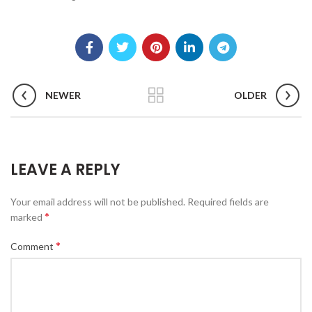
NEWER
OLDER
LEAVE A REPLY
Your email address will not be published.
Required fields are
*
marked
*
Comment