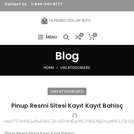
Contact Us
1-646-941-8777
0
0
MENU
Blog
HOME
UNCATEGORIZED
UNCATEGORIZED
Pinup Resmi Sitesi Kayıt Kayıt Bahisç
HdsfTEVhHiQq9haENnCZkc5Eh4MEjwXtUPRbE4ijpDsqdMCL73jrQdD
Pinup Resmi Sitesi Kayıt Kayıt Bahisçi