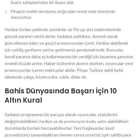
lisans sahiplerinden bir lisans aldı.
Pinap’ın mobil versiyonu doğrudan resmi web sitesinde
mevcuttur.
Hediye fonları şeklinde yatırılırlar ve Pin up slot makinelerinde
gerçek paranın yerini alırlar. Sadakat politikası, düzenli olarak
güncellenen kalıcı ve geçici promosyonları içerir. Hediye alabilmek
için çekiliş şartlarını yerine getirmeniz gerekmektedir. Bonuslar,
kendi paranızı daha az kullanmanıza izin verdiği için kazanma şansınızı
önemli ölçüde artırır. Haber bültenine abone olurken, oyuncular yeni
promosyonlar içeren mektuplar alırlar. Pinup Türkiye dahil farklı
ülkelerde çalışır, böylece lira, ruble, dolar vb.
Bahis Dünyasında Başarı İçin 10
Altın Kural
Sadakat programının bir parçası olarak oyuncular, statülerini
değiştirebildikleri, hediye ya da promosyon kodu satın alabildikleri
durumlarda bunları harcayabiliyorlar. Yeni başlayanlar, kayıt
prosedürünü tamamladıktan hemen sonra ücretsiz spin sahibi para